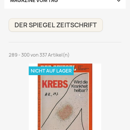

MAGAZINE VOM TAG
DER SPIEGEL ZEITSCHRIFT
289 - 300 von 337 Artikel(n)
NICHT AUF LAGER