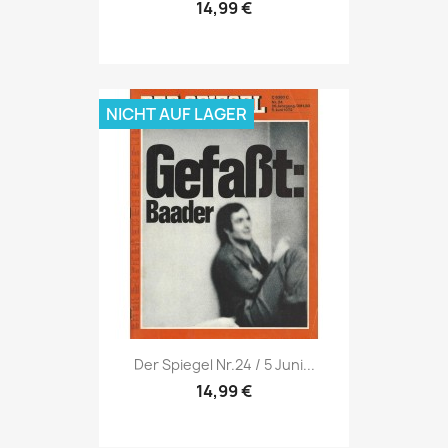
14,99 €
NICHT AUF LAGER
Vorschau

Der Spiegel Nr.24 / 5 Juni...
14,99 €