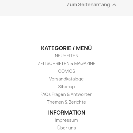
Zum Seitenanfang

KATEGORIE / MENÜ
NEUHEITEN
ZEITSCHRIFTEN & MAGAZINE
COMICS
Versandkataloge
Sitemap
FAQs Fragen & Antworten
Themen & Berichte
INFORMATION
Impressum
Über uns