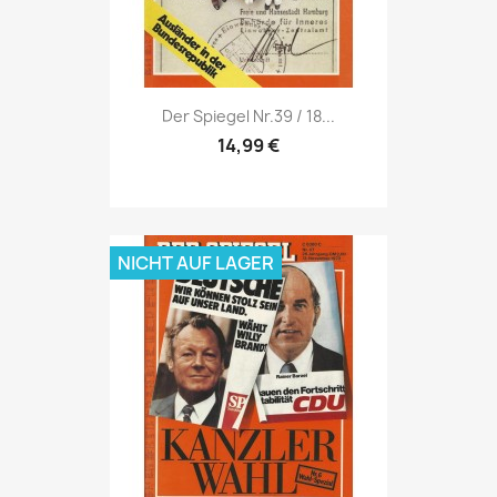
Vorschau

Der Spiegel Nr.39 / 18...
14,99 €
NICHT AUF LAGER