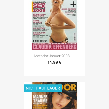
Vorschau

Matador Januar 2008 -...
14,99 €
NICHT AUF LAGER