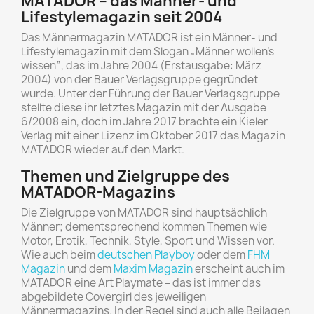
MATADOR – das Männer- und
Lifestylemagazin seit 2004
Das Männermagazin MATADOR ist ein Männer- und
Lifestylemagazin mit dem Slogan „Männer wollen’s
wissen“, das im Jahre 2004 (Erstausgabe: März
2004) von der Bauer Verlagsgruppe gegründet
wurde. Unter der Führung der Bauer Verlagsgruppe
stellte diese ihr letztes Magazin mit der Ausgabe
6/2008 ein, doch im Jahre 2017 brachte ein Kieler
Verlag mit einer Lizenz im Oktober 2017 das Magazin
MATADOR wieder auf den Markt.
Themen und Zielgruppe des
MATADOR-Magazins
Die Zielgruppe von MATADOR sind hauptsächlich
Männer; dementsprechend kommen Themen wie
Motor, Erotik, Technik, Style, Sport und Wissen vor.
Wie auch beim
deutschen Playboy
oder dem
FHM
Magazin
und dem
Maxim Magazin
erscheint auch im
MATADOR eine Art Playmate – das ist immer das
abgebildete Covergirl des jeweiligen
Männermagazins. In der Regel sind auch alle Beilagen