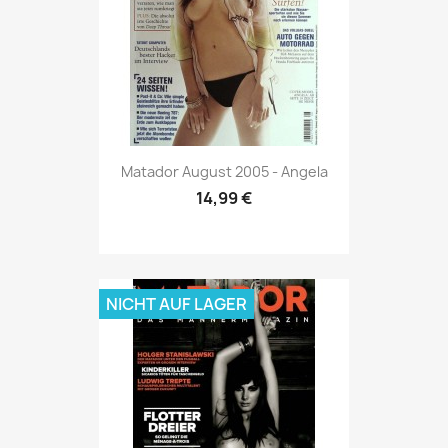
Vorschau

Matador August 2005 - Angela
14,99 €
NICHT AUF LAGER