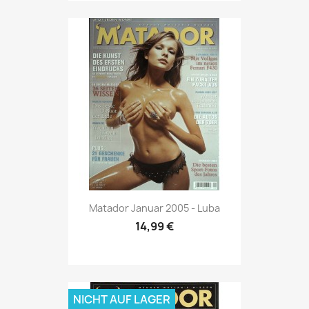
Vorschau

Matador Januar 2005 - Luba
14,99 €
NICHT AUF LAGER