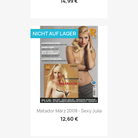
14,99 €
NICHT AUF LAGER
Vorschau

Matador März 2008 - Sexy Julia
12,60 €