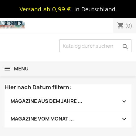
Versand ab 0,99 €
in Deutschland
shopping_cart
(0)

MENU
Hier nach Datum filtern:

MAGAZINE AUS DEM JAHRE ...

MAGAZINE VOM MONAT ...