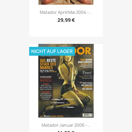
Vorschau

Matador April/Mai 2004 -...
29,99 €
NICHT AUF LAGER
Vorschau

Matador Januar 2006 -...