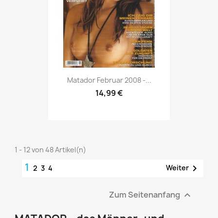
Vorschau

Matador Februar 2008 -...
14,99 €
1 - 12 von 48 Artikel(n)
1

Weiter
2
3
4
Zum Seitenanfang
