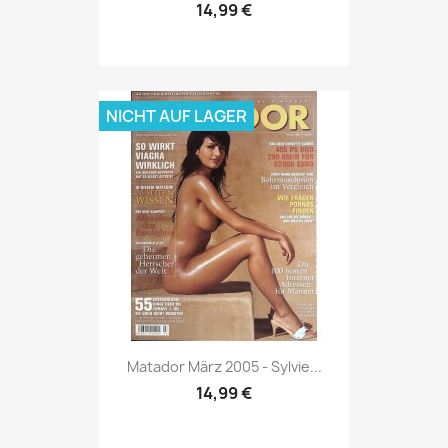
14,99 €
NICHT AUF LAGER
Vorschau

Matador März 2005 - Sylvie...
14,99 €