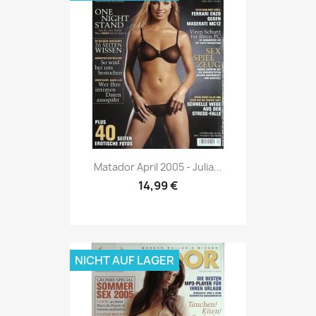
Vorschau

Matador April 2005 - Julia...
14,99 €
NICHT AUF LAGER