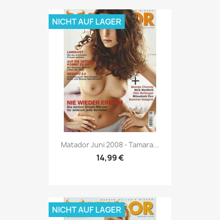
NICHT AUF LAGER
Vorschau

Matador Juni 2008 - Tamara...
14,99 €
NICHT AUF LAGER