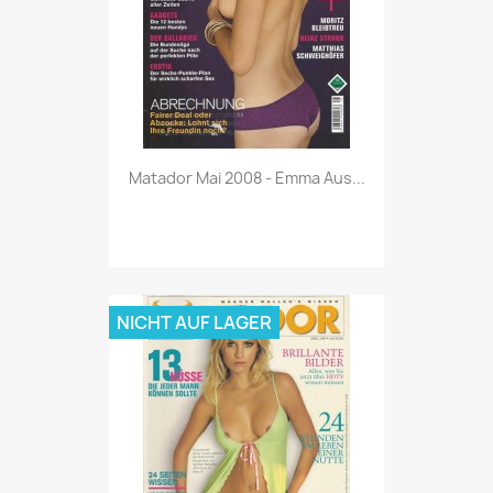
Vorschau

Matador Mai 2008 - Emma Aus...
NICHT AUF LAGER