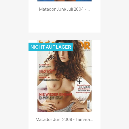
Vorschau

Matador Juni/Juli 2004 -...
NICHT AUF LAGER
Vorschau

Matador Juni 2008 - Tamara...