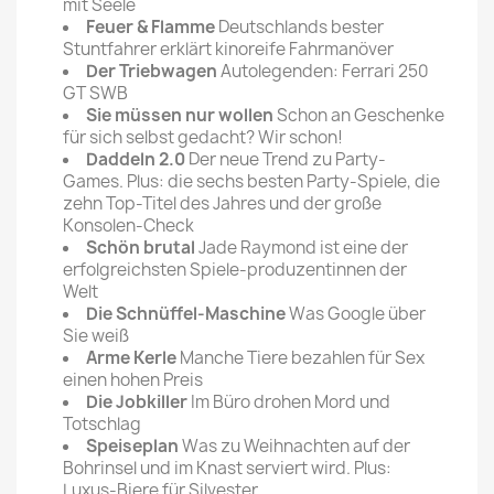
mit Seele
Feuer & Flamme
Deutschlands bester
Stuntfahrer erklärt kinoreife Fahrmanöver
Der Triebwagen
Autolegenden: Ferrari 250
GT SWB
Sie müssen nur wollen
Schon an Geschenke
für sich selbst gedacht? Wir schon!
Daddeln 2.0
Der neue Trend zu Party-
Games. Plus: die sechs besten Party-Spiele, die
zehn Top-Titel des Jahres und der große
Konsolen-Check
Schön brutal
Jade Raymond ist eine der
erfolgreichsten Spiele-produzentinnen der
Welt
Die Schnüffel-Maschine
Was Google über
Sie weiß
Arme Kerle
Manche Tiere bezahlen für Sex
einen hohen Preis
Die Jobkiller
Im Büro drohen Mord und
Totschlag
Speiseplan
Was zu Weihnachten auf der
Bohrinsel und im Knast serviert wird. Plus:
Luxus-Biere für Silvester