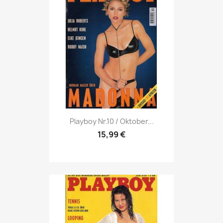
Vorschau

Playboy Nr.10 / Oktober...
15,99 €