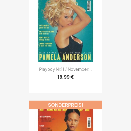
Vorschau

Playboy Nr.11 / November...
18,99 €
SONDERPREIS!