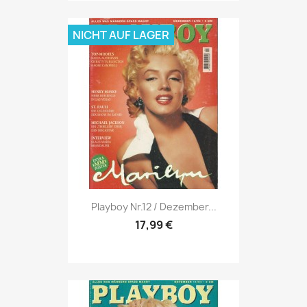
NICHT AUF LAGER
Vorschau

Playboy Nr.12 / Dezember...
17,99 €