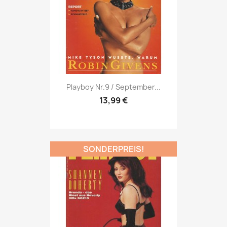
Vorschau

Playboy Nr.9 / September...
13,99 €
SONDERPREIS!