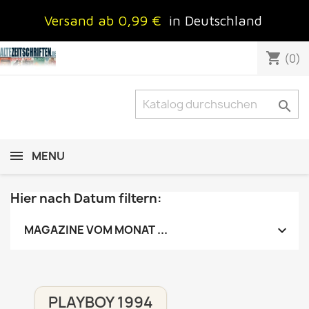
Versand ab 0,99 €
in Deutschland
shopping_cart
(0)

MENU
Hier nach Datum filtern:

MAGAZINE VOM MONAT ...
PLAYBOY 1994