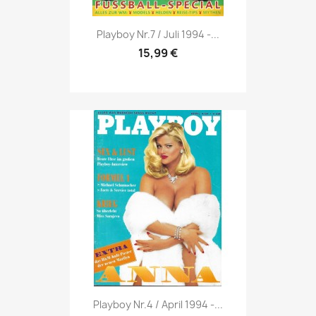
Vorschau

Playboy Nr.7 / Juli 1994 -...
15,99 €
Vorschau

Playboy Nr.4 / April 1994 -...