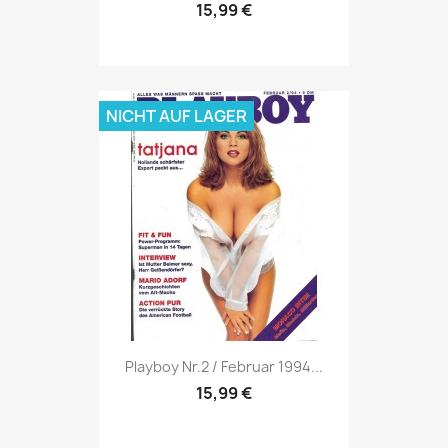
15,99 €
NICHT AUF LAGER
Vorschau

Playboy Nr.2 / Februar 1994...
15,99 €