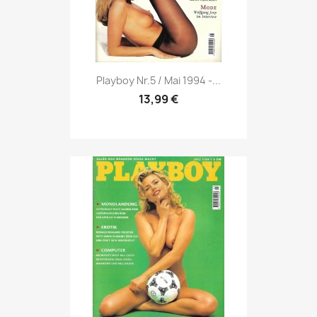
Vorschau

Playboy Nr.5 / Mai 1994 -...
13,99 €