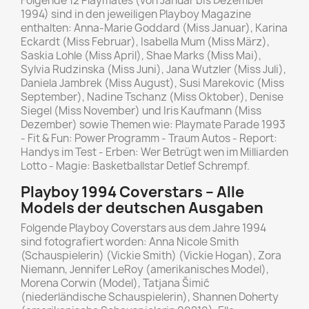
Folgende 12 Playmates (von Januar bis Dezember
1994) sind in den jeweiligen Playboy Magazine
enthalten: Anna-Marie Goddard (Miss Januar), Karina
Eckardt (Miss Februar), Isabella Mum (Miss März),
Saskia Lohle (Miss April), Shae Marks (Miss Mai),
Sylvia Rudzinska (Miss Juni), Jana Wutzler (Miss Juli),
Daniela Jambrek (Miss August), Susi Marekovic (Miss
September), Nadine Tschanz (Miss Oktober), Denise
Siegel (Miss November) und Iris Kaufmann (Miss
Dezember) sowie Themen wie: Playmate Parade 1993
- Fit & Fun: Power Programm - Traum Autos - Report:
Handys im Test - Erben: Wer Betrügt wen im Milliarden
Lotto - Magie: Basketballstar Detlef Schrempf.
Playboy 1994 Coverstars – Alle
Models der deutschen Ausgaben
Folgende Playboy Coverstars aus dem Jahre 1994
sind fotografiert worden: Anna Nicole Smith
(Schauspielerin) (Vickie Smith) (Vickie Hogan), Zora
Niemann, Jennifer LeRoy (amerikanisches Model),
Morena Corwin (Model), Tatjana Šimić
(niederländische Schauspielerin), Shannen Doherty