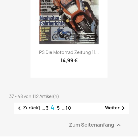
Vorschau

PS Die Motorrad Zeitung 11...
14,99 €
37 - 48 von 112 Artikel(n)
4


Zurück
Weiter
1
…
3
5
…
10
Zum Seitenanfang
