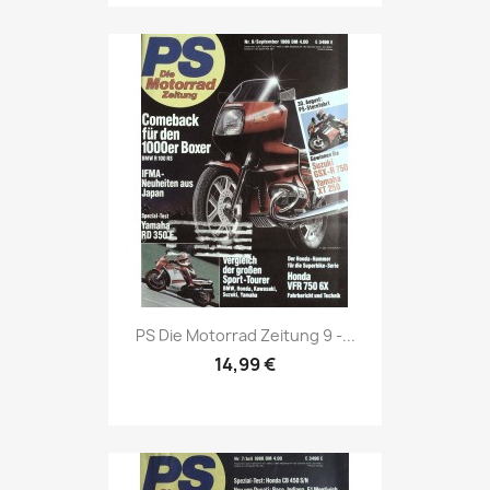
Vorschau

PS Die Motorrad Zeitung 9 -...
14,99 €