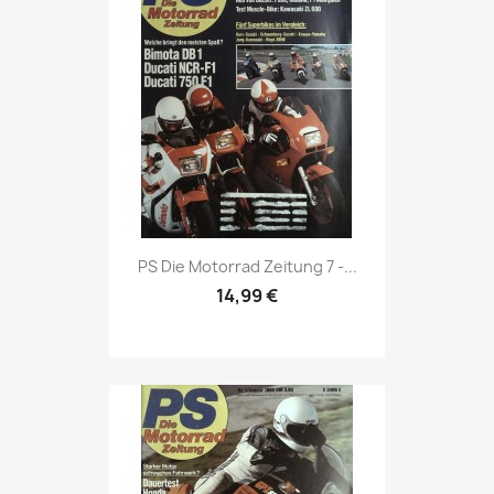
Vorschau

PS Die Motorrad Zeitung 7 -...
14,99 €