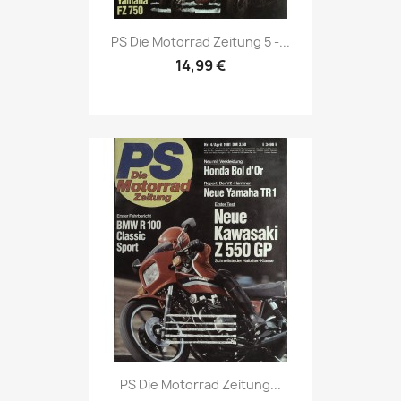
Vorschau

PS Die Motorrad Zeitung 5 -...
14,99 €
Vorschau

PS Die Motorrad Zeitung...