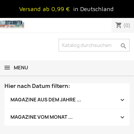
Versand ab 0,99 €
in Deutschland
shopping_cart
(0)

MENU
Hier nach Datum filtern:

MAGAZINE AUS DEM JAHRE ...

MAGAZINE VOM MONAT ...