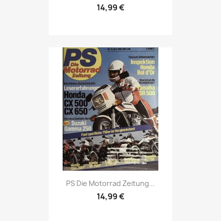
14,99 €
Vorschau

PS Die Motorrad Zeitung...
14,99 €