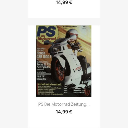
14,99 €
Vorschau

PS Die Motorrad Zeitung...
14,99 €