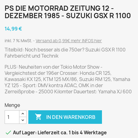
PS DIE MOTORRAD ZEITUNG 12 -
DEZEMBER 1985 - SUZUKI GSX R 1100
14,99 €
inkl. 7 % MwSt.
Versand ab 0,99€ mehr INFOS hier
Titelbild: Noch besser als die 750er? Suzuki GSX R 1100
Fahrbericht und Technik
PLUS: Neuheiten von der Tokio Motor Show -
Vergleichstest der 196er Crosser: Honda CR 125,
Kawasaki KX 125, KTM 125 MX/86, Suzuki RM 125, Yamaha
YZ 125 - Sport: DMV kontra ADAC, OMK in der
Zerreißprobe - 25000 Kilomter Dauertest: Yamaha XJ 600
Menge

IN DEN WARENKORB

Auf Lager: Lieferzeit ca. 1 bis 4 Werktage