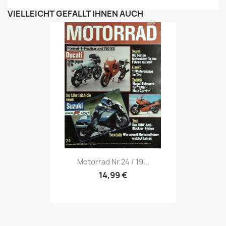
VIELLEICHT GEFÄLLT IHNEN AUCH
Vorschau

Motorrad Nr.24 / 19...
14,99 €