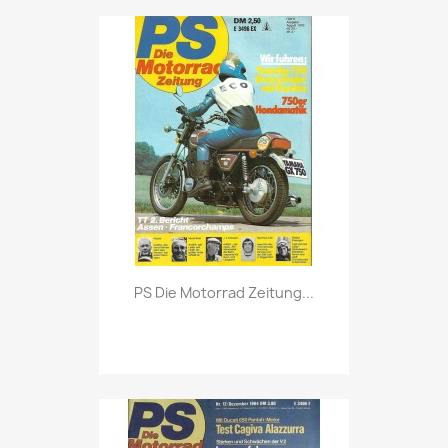
Vorschau

PS Die Motorrad Zeitung...