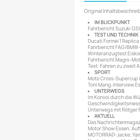
rte Zeitschrift
Mare
Bravo Screenfun
Original Inhaltsbeschrei
rift
MERIAN
CINEMA
IM BLICKPUNKT
Fernsehwoche
Fahrbericht Suzuki GS
eitschrift
TEST UND TECHNIK
Funk Uhr
Ducati Formel 1 Replica
 Magazin
Funk und Film
Fahrbericht FAG/BMW-A
ft
Winteranzugtest Eisko
HÖRZU
TAGES &
Fahrbericht Magni-Mot
WOCHENZEITUNGE
N-Zone
Test: Fahren zu zweit A
SPORT
Bildzeitung
Progress Film
Moto Cross-Supercup in
hrift
Frankfurter Allgemeine
Toni Mang-Interview Es
UNTERWEGS
Magazin
Im Konvoi durch die W
Frankfurter Illustrierte
Geschwindigkeitsmess
e
Unterwegs mit Rötger F
AKTUELL
rift
Das Nachrichtenmagazi
Motor Show Essen; Au
MOTORRAD-Jacke; Yamah