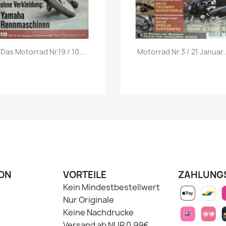
Vorschau
Vorschau


Das Motorrad Nr.19 / 10...
Motorrad Nr.3 / 21 Januar..
ON
VORTEILE
ZAHLUNG
Kein Mindestbestellwert
Nur Originale
Keine Nachdrucke
Versand ab NUR 0,99€