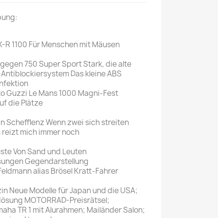
Mein schöner
bung:
Garten
selber machen
X-R 1100 Für Menschen mit Mäusen
Selbst ist der
 gegen 750 Super Sport Stark, die alte
Mann
ntiblockiersystem Das kleine ABS
nfektion
SONSTIGE
o Guzzi Le Mans 1000 Magni-Fest
N
uf die Plätze
Sonstige
Magazine
 Schefflenz Wenn zwei sich streiten
 reizt mich immer noch
üste Von Sand und Leuten
ungen Gegendarstellung
eldmann alias Brösel Kratt-Fahrer
n Neue Modelle für Japan und die USA;
flösung MOTORRAD-Preisrätsel;
a TR 1 mit Alurahmen; Mailänder Salon;