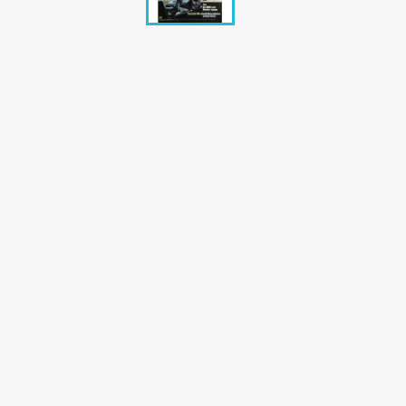
Bunte Illustrie
Cicero Zeitsch
Das Magazin
DER SPIEGEL Z
Eulenspiegel
Max Zeitschri
Neue Post
Neue Revue
pardon Zeitsc
Quick
stern Archiv
stern Biografi
Tempo Zeitsch
Wiener