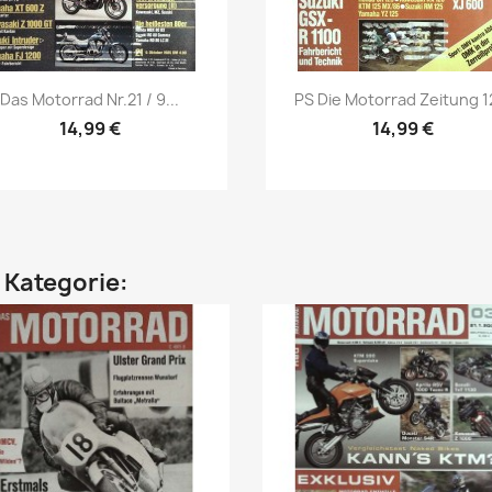
Vorschau
Vorschau


Das Motorrad Nr.21 / 9...
PS Die Motorrad Zeitung 12
14,99 €
14,99 €
n Kategorie: