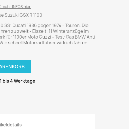
National Geographic
 mehr INFOS hier
P.M. Biografie
neue Suzuki GSX R 1100
PM Magazin
50 SS: Ducati 1986 gegen 1974 - Touren: Die
Unser Wald
hren zu zweit - Eiszeit: 11 Winteranzüge im
rk für 1100er Moto Guzzi - Test: Das BMW Anti
MUSIK
MODE
 Wie schnell Motorradfahrer wirklich fahren
Breakout
Anna burda
Graceland
Der Stern
JUICE
Für Sie
WARENKORB
Metal Hammer
neue mode
 1 bis 4 Werktage
Rolling Stone
Ottobre
Sports Illustrated
Verena
Vogue
ERBRAUCHER
HANDWERK
ikeldetails
ter Rat
Hobby