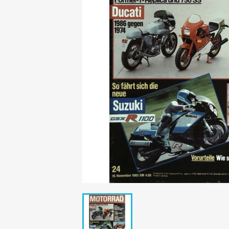
Mädchen
POP Rocky
Yam!
GESCHICHTE
BOULEVAR