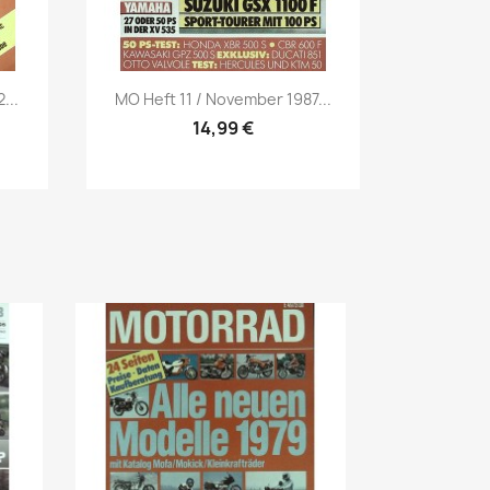
Vorschau

...
MO Heft 11 / November 1987...
14,99 €