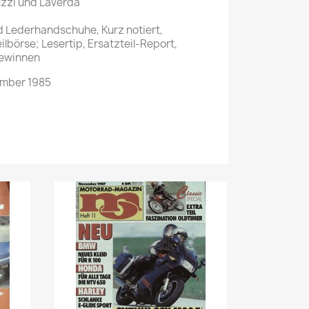
zzi und Laverda
d Lederhandschuhe, Kurz notiert,
lbörse; Lesertip, Ersatzteil-Report,
gewinnen
ember 1985