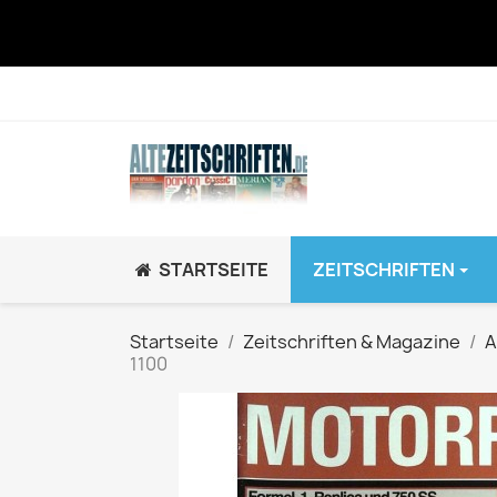
STARTSEITE
ZEITSCHRIFTEN
JUGEND / K
Startseite
Zeitschriften & Magazine
A
1100
BRAVO GiRL!
BRAVO HipHop
BRAVO Zeitsch
hey!