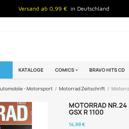
Versand ab 0,99 €
in Deutschland
KATALOGE
COMICS
BRAVO HITS CD
IND
FRAUEN
AUTO & MOTOR
utomobile - Motorsport
Motorrad Zeitschrift
Motorra
Brigitte
ADAC Motorwelt
 Special
Cosmopolitan
auto motor sport Archiv
MOTORRAD NR.24 /
GSX R 1100
rift
freundin
Autoprospekte &
InStyle
Broschüren
14,99 €