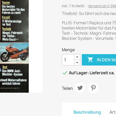
Journal
Die Fahrschule
inkl. 7 % MwSt.
Versand ab 0,99€
Shape
Gute Fahrt
Titelbild: So fährt sich die 
Klassik Motorrad
PLUS: Formel 1 Replica und 7
MO Zeitschrift
besten Motorräder für das Fa
Motor Klassik
Test - Technik: Magni-Fahrwe
Blockier System - Vorurteile:
Motorrad Classic
Motorrad Zeitschrift
Menge
Oldtimer Markt

IN DEN 
Programmhefte Rennen
PS das Sport Motorrad

Auf Lager: Lieferzeit ca.
Rallye Racing
TOURENFAHRER
Teilen
 / POLITIK /
FILM & KINO
REISE &
V
D
URLAUB
Beschreibung
Art
Bild und Funk
Gu