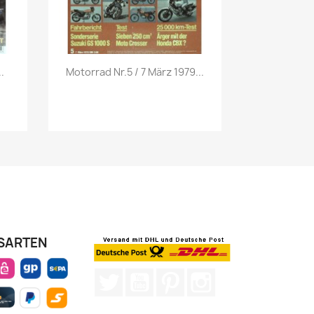
Vorschau

.
Motorrad Nr.5 / 7 März 1979...
SARTEN
Twitter
YouTube
Pinterest
Instagram