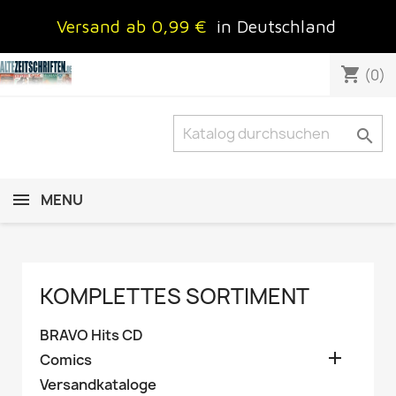
Versand ab 0,99 €
in Deutschland
shopping_cart
(0)

MENU
KOMPLETTES SORTIMENT
BRAVO Hits CD

Comics
Versandkataloge