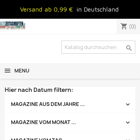
Versand ab 0,99 €
in Deutschland
shopping_cart
(0)

MENU
Hier nach Datum filtern:

MAGAZINE AUS DEM JAHRE ...

MAGAZINE VOM MONAT ...