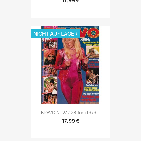
17,99 €
NICHT AUF LAGER
Vorschau

BRAVO Nr.27 / 28 Juni 1979...
17,99 €