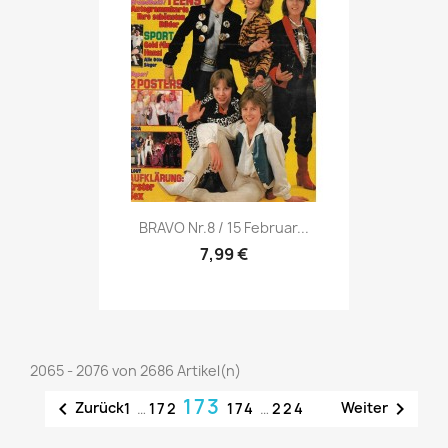
Vorschau

BRAVO Nr.8 / 15 Februar...
7,99 €
2065 - 2076 von 2686 Artikel(n)
173


Zurück
Weiter
1
…
172
174
…
224