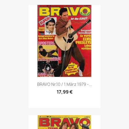
Vorschau

BRAVO Nr.10 / 1 März 1979 -...
17,99 €