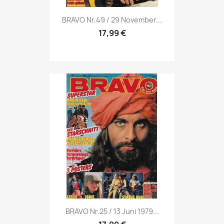
Vorschau

BRAVO Nr.49 / 29 November...
17,99 €
Vorschau

BRAVO Nr.25 / 13 Juni 1979...