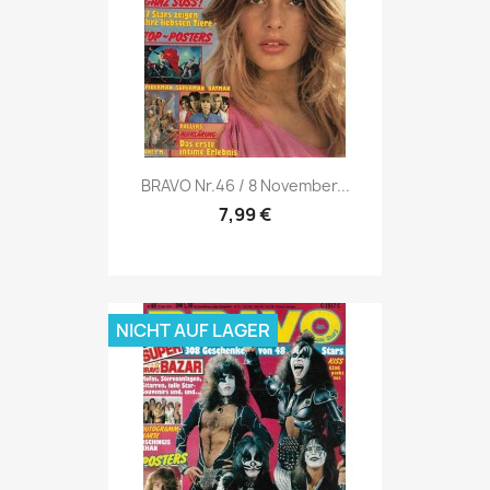
Vorschau

BRAVO Nr.46 / 8 November...
7,99 €
NICHT AUF LAGER