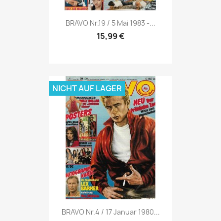
Vorschau

BRAVO Nr.19 / 5 Mai 1983 -...
15,99 €
NICHT AUF LAGER
Vorschau

BRAVO Nr.4 / 17 Januar 1980...