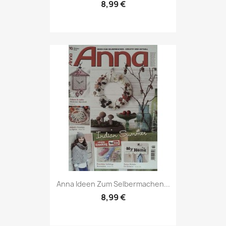
8,99 €
Vorschau

Anna Ideen Zum Selbermachen...
8,99 €