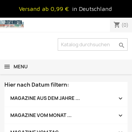
Versand ab 0,99 €
in Deutschland
shopping_cart
(0)

MENU
Hier nach Datum filtern:

MAGAZINE AUS DEM JAHRE ...

MAGAZINE VOM MONAT ...