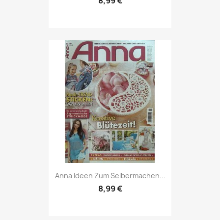
8,99 €
Vorschau

Anna Ideen Zum Selbermachen...
8,99 €