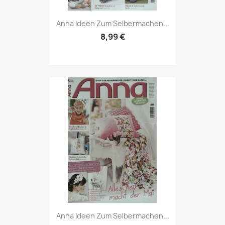
Vorschau

Anna Ideen Zum Selbermachen...
8,99 €
Vorschau

Anna Ideen Zum Selbermachen...