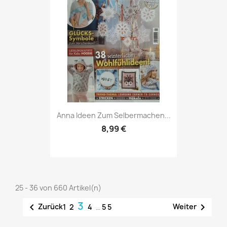
Vorschau

Anna Ideen Zum Selbermachen...
8,99 €
25 - 36 von 660 Artikel(n)
3


Zurück
Weiter
1
2
4
…
55