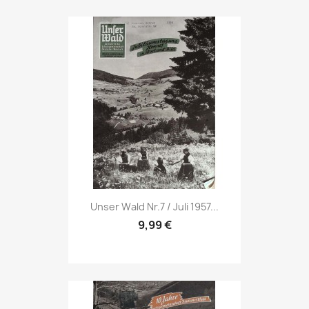
Vorschau

Unser Wald Nr.7 / Juli 1957...
9,99 €