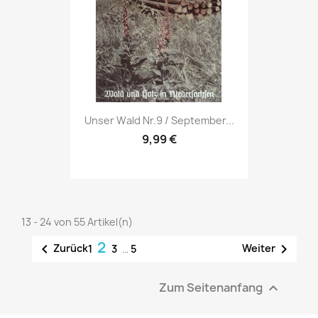
Vorschau

Unser Wald Nr.9 / September...
9,99 €
13 - 24 von 55 Artikel(n)
2


Zurück
Weiter
1
3
…
5
Zum Seitenanfang
