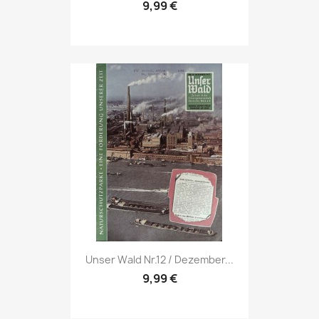
9,99 €
Vorschau

Unser Wald Nr.12 / Dezember...
9,99 €