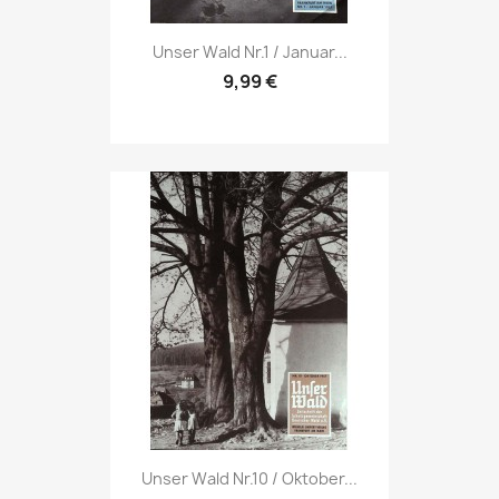
Vorschau

Unser Wald Nr.1 / Januar...
9,99 €
Vorschau

Unser Wald Nr.10 / Oktober...