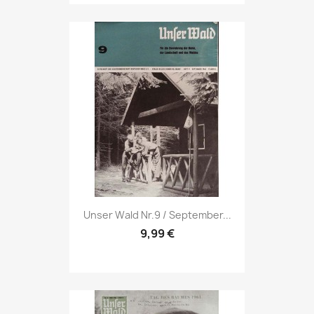
Vorschau

Unser Wald Nr.9 / September...
9,99 €