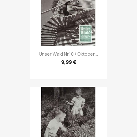
Vorschau

Unser Wald Nr.10 / Oktober...
9,99 €