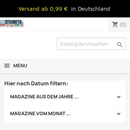
Versand ab 0,99 €
in Deutschland
shopping_cart
(0)

MENU
Hier nach Datum filtern:

MAGAZINE AUS DEM JAHRE ...

MAGAZINE VOM MONAT ...