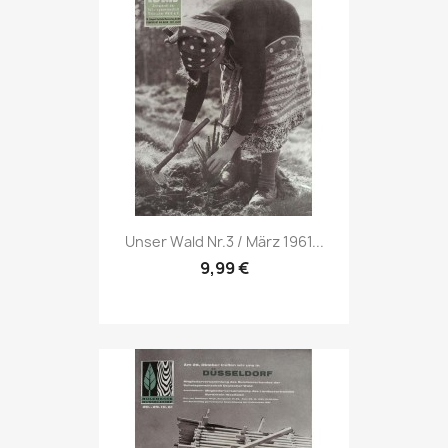
Vorschau

Unser Wald Nr.3 / März 1961...
9,99 €