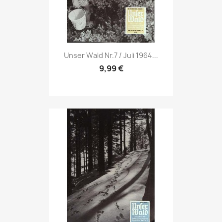
Vorschau

Unser Wald Nr.7 / Juli 1964...
9,99 €