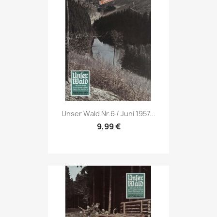
Vorschau

Unser Wald Nr.6 / Juni 1957...
9,99 €