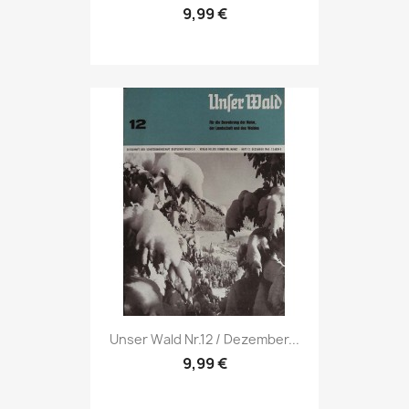
9,99 €
Vorschau

Unser Wald Nr.12 / Dezember...
9,99 €