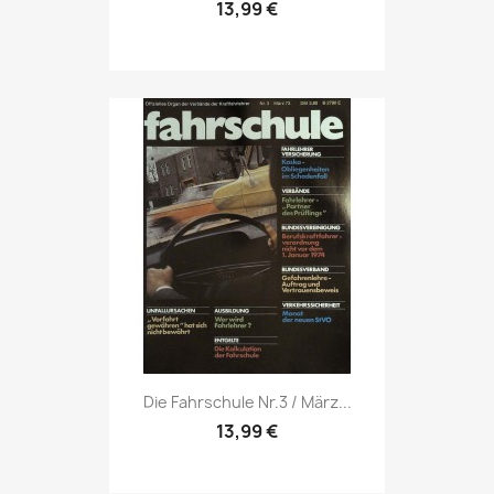
13,99 €
Vorschau

Die Fahrschule Nr.3 / März...
13,99 €