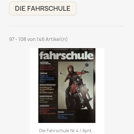
DIE FAHRSCHULE
97 - 108 von 146 Artikel(n)
Vorschau

Die Fahrschule Nr.4 / April...