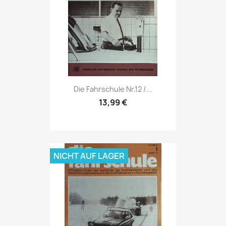
Vorschau

Die Fahrschule Nr.12 /...
13,99 €
NICHT AUF LAGER