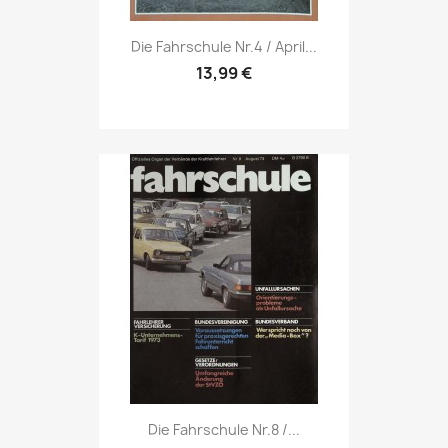
Vorschau

Die Fahrschule Nr.4 / April...
13,99 €
Vorschau

Die Fahrschule Nr.8 /...