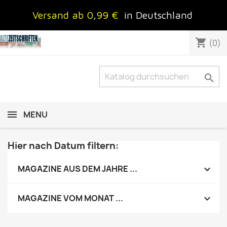
Versand ab 0,99 €
in Deutschland
shopping_cart
(0)

MENU
Hier nach Datum filtern:

MAGAZINE AUS DEM JAHRE ...

MAGAZINE VOM MONAT ...