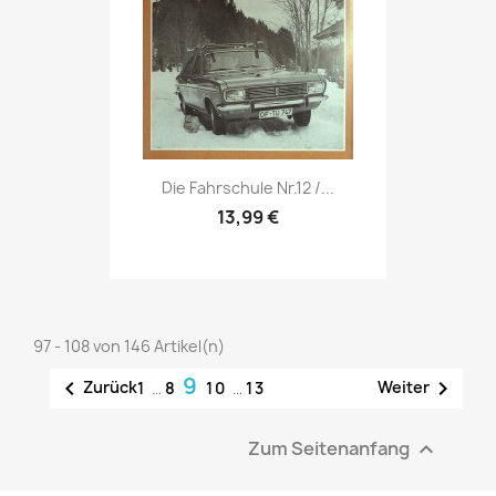
Vorschau

Die Fahrschule Nr.12 /...
13,99 €
97 - 108 von 146 Artikel(n)
9


Zurück
Weiter
1
…
8
10
…
13
Zum Seitenanfang
