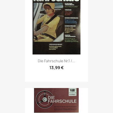
Vorschau

Die Fahrschule Nr.1 /...
13,99 €