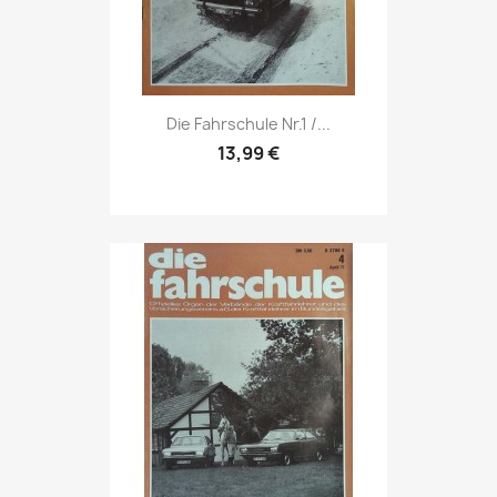
Vorschau

Die Fahrschule Nr.1 /...
13,99 €