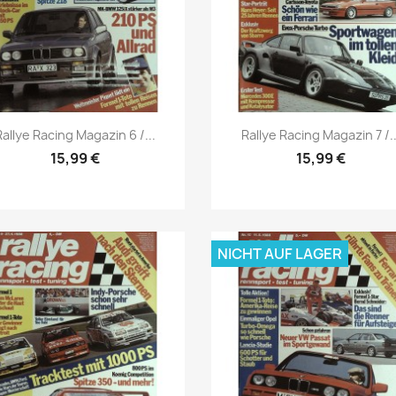
Vorschau
Vorschau


Rallye Racing Magazin 6 /...
Rallye Racing Magazin 7 /..
15,99 €
15,99 €
NICHT AUF LAGER