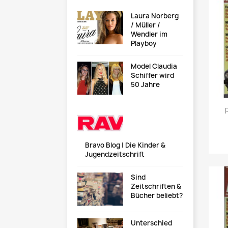
Bunte Illustrie
Laura Norberg
Cicero Zeitsch
/ Müller /
Wendler im
Das Magazin
Playboy
DER SPIEGEL Z
Model Claudia
Eulenspiegel
Schiffer wird
Max Zeitschri
50 Jahre
Neue Post
Neue Revue
pardon Zeitsc
Quick
Bravo Blog | Die Kinder &
Jugendzeitschrift
stern Archiv
stern Biografi
Sind
Zeitschriften &
Tempo Zeitsch
Bücher beliebt?
Wiener
Unterschied