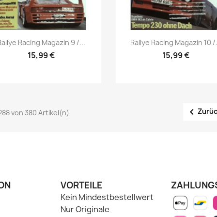
Vorschau
Vorschau


Rallye Racing Magazin 9 /...
Rallye Racing Magazin 10 /.
15,99 €
15,99 €

Zurü
 288 von 380 Artikel(n)
ON
VORTEILE
ZAHLUNG
Kein Mindestbestellwert
Nur Originale