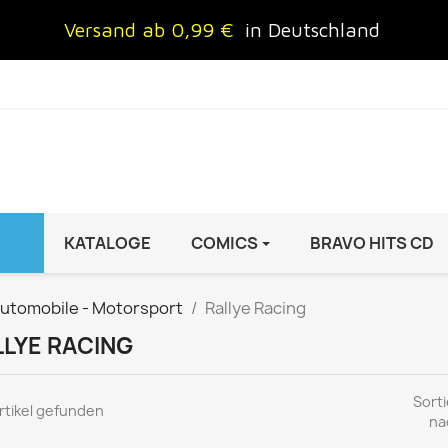
Versand ab 0,99 €
in Deutschland
KATALOGE
COMICS
BRAVO HITS CD
IND
FRAUEN
AUTO & MOTOR
utomobile - Motorsport
Rallye Racing
Brigitte
ADAC Motorwelt
LLYE RACING
 Special
Cosmopolitan
auto motor sport Archiv
rift
freundin
Autoprospekte &
Sorti
rtikel gefunden
InStyle
Broschüren
na