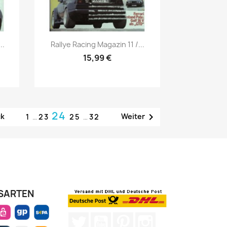
Vorschau

..
Rallye Racing Magazin 11 /...
15,99 €
24

ck
Weiter
1
…
23
25
…
32
SARTEN
Twitter
YouTube
Pinterest
Instagram