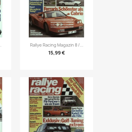
Vorschau

.
Rallye Racing Magazin 8 /...
15,99 €