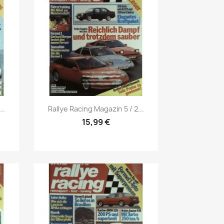
Mein schöner
Garten
selber machen
Selbst ist der
Mann
SONSTIGE
N
Vorschau

Sonstige
..
Rallye Racing Magazin 5 / 2...
15,99 €
Magazine