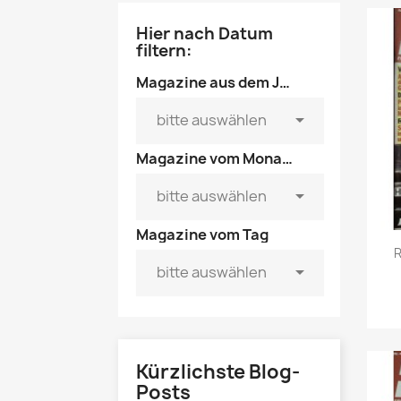
Mädchen
POP Rocky
Hier nach Datum
filtern:
Yam!
Magazine aus dem Jahre ...

bitte auswählen
Magazine vom Monat ...

bitte auswählen
Magazine vom Tag
R

bitte auswählen
GESCHICHTE
Kürzlichste Blog-
BOULEVAR
Posts