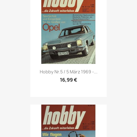
Vorschau

Hobby Nr.5 / 5 März 1969 -...
16,99 €