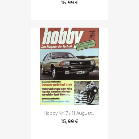
15,99 €
Vorschau

Hobby Nr.17 / 11 August...
15,99 €