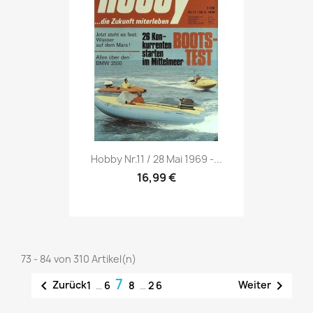
Vorschau

Hobby Nr.11 / 28 Mai 1969 -...
16,99 €
73 - 84 von 310 Artikel(n)
7


Zurück
Weiter
1
…
6
8
…
26