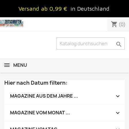
Versand ab 0,99 €
in Deutschland
shopping_cart
(0)

MENU
Hier nach Datum filtern:

MAGAZINE AUS DEM JAHRE ...

MAGAZINE VOM MONAT ...