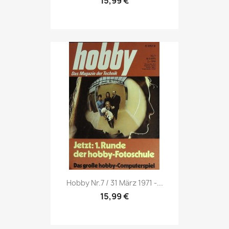
15,99 €
Vorschau

Hobby Nr.7 / 31 März 1971 -...
15,99 €