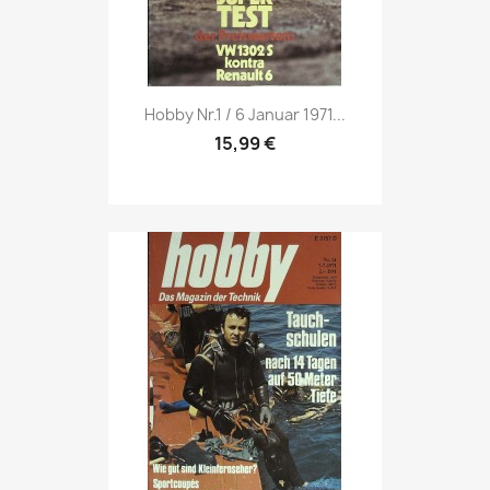
Vorschau

Hobby Nr.1 / 6 Januar 1971...
15,99 €