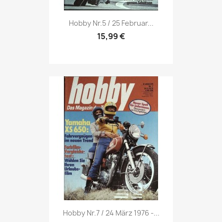
Vorschau

Hobby Nr.5 / 25 Februar...
15,99 €
Vorschau

Hobby Nr.7 / 24 März 1976 -...