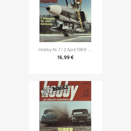
Vorschau

Hobby Nr.7 / 2 April 1969 -...
16,99 €