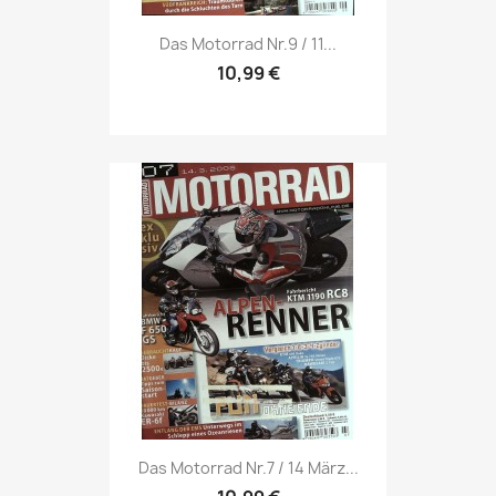
Vorschau

Das Motorrad Nr.9 / 11...
10,99 €
Vorschau

Das Motorrad Nr.7 / 14 März...