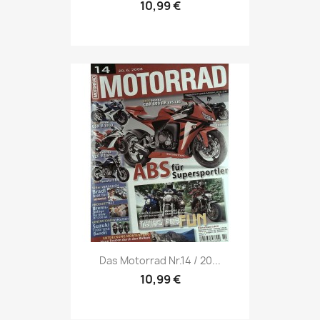
10,99 €
Vorschau

Das Motorrad Nr.14 / 20...
10,99 €