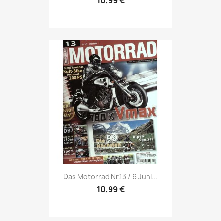
10,99 €
Vorschau

Das Motorrad Nr.13 / 6 Juni...
10,99 €