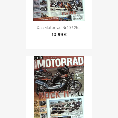
Vorschau

Das Motorrad Nr.10 / 25...
10,99 €