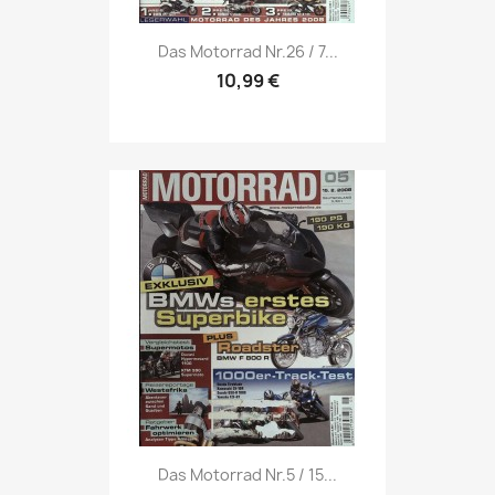
Vorschau

Das Motorrad Nr.26 / 7...
10,99 €
Vorschau

Das Motorrad Nr.5 / 15...