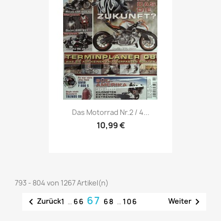
Vorschau

Das Motorrad Nr.2 / 4...
10,99 €
793 - 804 von 1267 Artikel(n)
67


Zurück
Weiter
1
…
66
68
…
106