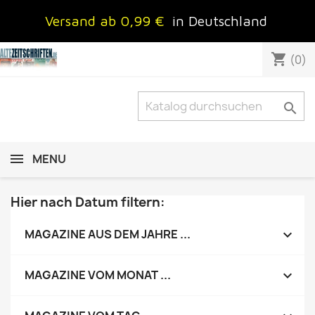
Versand ab 0,99 €
in Deutschland
shopping_cart
(0)

MENU
Hier nach Datum filtern:

MAGAZINE AUS DEM JAHRE ...

MAGAZINE VOM MONAT ...