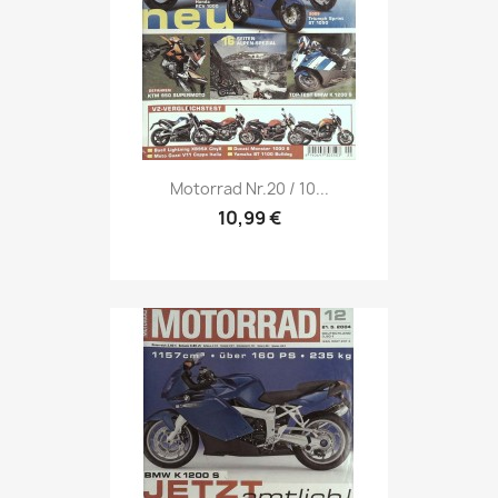
Vorschau

Motorrad Nr.20 / 10...
10,99 €