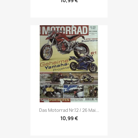
10,99 €
Vorschau

Das Motorrad Nr.12 / 26 Mai...
10,99 €