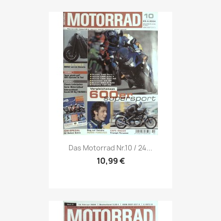
Vorschau

Das Motorrad Nr.10 / 24...
10,99 €