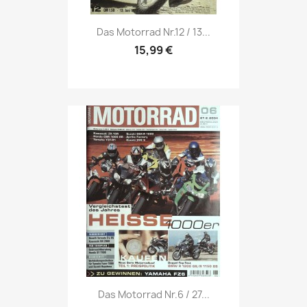
Vorschau

Das Motorrad Nr.12 / 13...
15,99 €
Vorschau

Das Motorrad Nr.6 / 27...