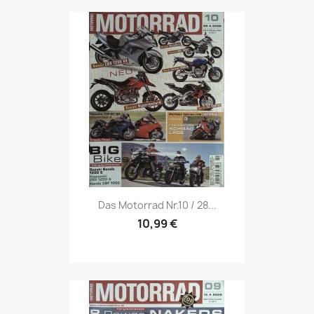
Vorschau

Das Motorrad Nr.10 / 28...
10,99 €