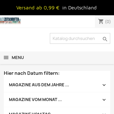
Versand ab 0,99 €
in Deutschland
shopping_cart
(0)

MENU
Hier nach Datum filtern:

MAGAZINE AUS DEM JAHRE ...

MAGAZINE VOM MONAT ...