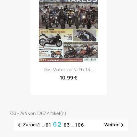
Vorschau

Das Motorrad Nr.9 / 13...
10,99 €
733 - 744 von 1267 Artikel(n)
62


Zurück
Weiter
1
…
61
63
…
106