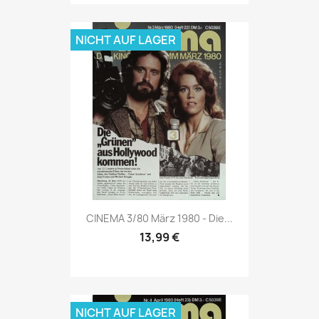
NICHT AUF LAGER
Vorschau

CINEMA 3/80 März 1980 - Die...
13,99 €
NICHT AUF LAGER