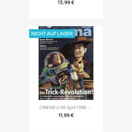
13,99 €
NICHT AUF LAGER
Vorschau

CINEMA 4/96 April 1996 -...
11,99 €