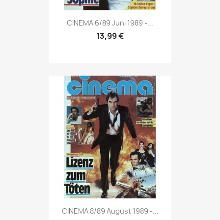
Vorschau

CINEMA 6/89 Juni 1989 -...
13,99 €
Vorschau

CINEMA 8/89 August 1989 -...