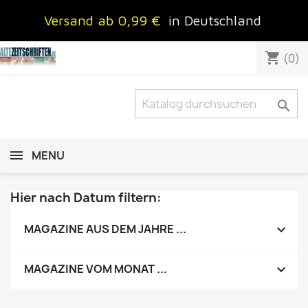
Versand ab 0,99 €
in Deutschland
shopping_cart
(0)

MENU
Hier nach Datum filtern:

MAGAZINE AUS DEM JAHRE ...

MAGAZINE VOM MONAT ...