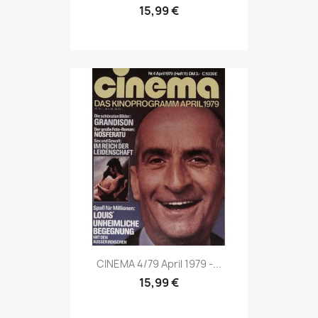
15,99 €
Vorschau

CINEMA 4/79 April 1979 -...
15,99 €