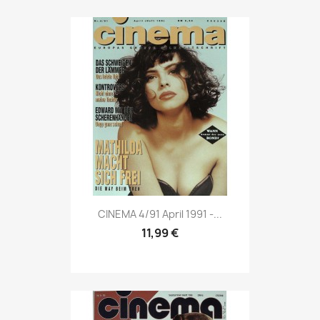
Vorschau

CINEMA 4/91 April 1991 -...
11,99 €