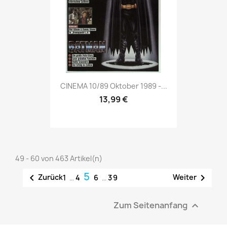
Vorschau

CINEMA 10/89 Oktober 1989 -...
13,99 €
49 - 60 von 463 Artikel(n)
5


Zurück
Weiter
1
…
4
6
…
39
Zum Seitenanfang
