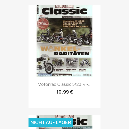
Vorschau

Motorrad Classic 5/2014 -...
10,99 €
NICHT AUF LAGER