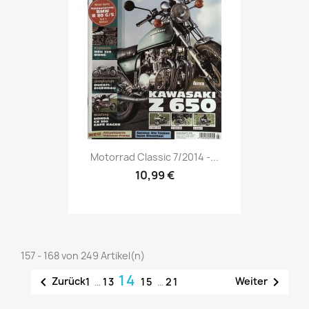
Vorschau

Motorrad Classic 7/2014 -...
10,99 €
157 - 168 von 249 Artikel(n)
14


Zurück
Weiter
1
…
13
15
…
21