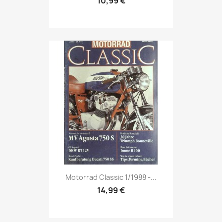
10,99 €
Vorschau

Motorrad Classic 1/1988 -...
14,99 €