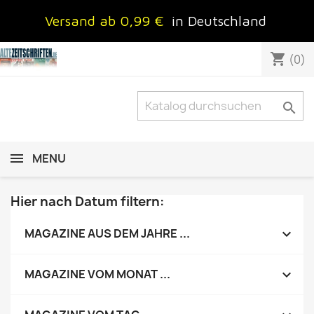
Versand ab 0,99 €
in Deutschland
shopping_cart
(0)

MENU
Hier nach Datum filtern:

MAGAZINE AUS DEM JAHRE ...

MAGAZINE VOM MONAT ...