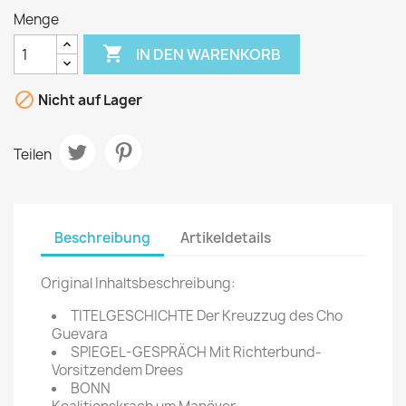
Menge

IN DEN WARENKORB

Nicht auf Lager
Teilen
Beschreibung
Artikeldetails
Original Inhaltsbeschreibung:
TITELGESCHICHTE Der Kreuzzug des Cho
Guevara
SPIEGEL-GESPRÄCH Mit Richterbund-
Vorsitzendem Drees
BONN