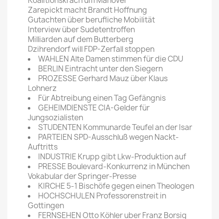
Koalitionskrach um Manöver
Zarepickt macht Brandt Hoffnung
Gutachten über berufliche Mobilität
Interview über Sudetentroffen
Milliarden auf dem Butterberg
Dzihrendorf will FDP-Zerfall stoppen
WAHLEN Alte Damen stimmen für die CDU
BERLIN Eintracht unter den Siegern
PROZESSE Gerhard Mauz über Klaus
Lohnerz
Für Abtreibung einen Tag Gefängnis
GEHEIMDIENSTE CIA-Gelder für
Jungsozialisten
STUDENTEN Kommunarde Teufel an der Isar
PARTEIEN SPD-Ausschluß wegen Nackt-
Auftritts
INDUSTRIE Krupp gibt Lkw-Produktion auf
PRESSE Boulevard-Konkurrenz in München
Vokabular der Springer-Presse
KIRCHE 5-1 Bischöfe gegen einen Theologen
HOCHSCHULEN Professorenstreit in
Gottingen
FERNSEHEN Otto Köhler uber Franz Borsig