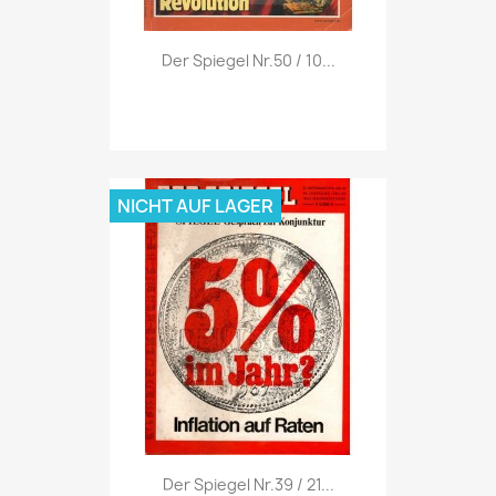
Vorschau

Der Spiegel Nr.50 / 10...
NICHT AUF LAGER
Vorschau

Der Spiegel Nr.39 / 21...