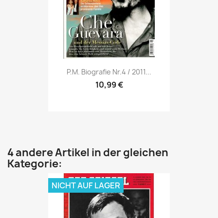
Vorschau

P.M. Biografie Nr.4 / 2011...
10,99 €
4 andere Artikel in der gleichen
Kategorie:
NICHT AUF LAGER