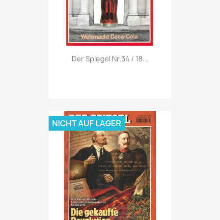
Vorschau

Der Spiegel Nr.34 / 18...
NICHT AUF LAGER