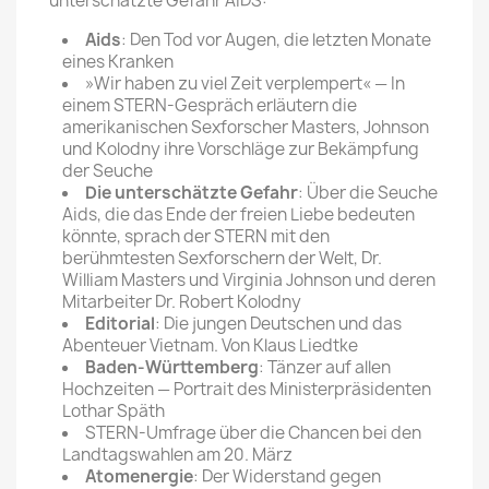
unterschätzte Gefahr AIDS:
Aids
: Den Tod vor Augen, die letzten Monate
eines Kranken
»Wir haben zu viel Zeit verplempert« — In
einem STERN-Gespräch erläutern die
amerikanischen Sexforscher Masters, Johnson
und Kolodny ihre Vorschläge zur Bekämpfung
der Seuche
Die unterschätzte Gefahr
: Über die Seuche
Aids, die das Ende der freien Liebe bedeuten
könnte, sprach der STERN mit den
berühmtesten Sexforschern der Welt, Dr.
William Masters und Virginia Johnson und deren
Mitarbeiter Dr. Robert Kolodny
Editorial
: Die jungen Deutschen und das
Abenteuer Vietnam. Von Klaus Liedtke
Baden-Württemberg
: Tänzer auf allen
Hochzeiten — Portrait des Ministerpräsidenten
Lothar Späth
STERN-Umfrage über die Chancen bei den
Landtagswahlen am 20. März
Atomenergie
: Der Widerstand gegen