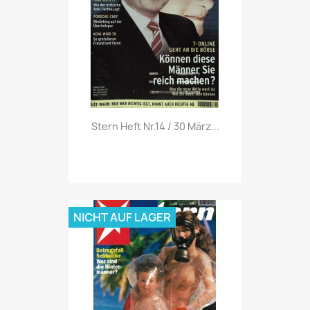
Vorschau

Stern Heft Nr.14 / 30 März...
NICHT AUF LAGER