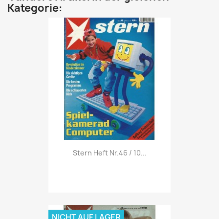
Kategorie:
Vorschau

Stern Heft Nr.46 / 10...
NICHT AUF LAGER