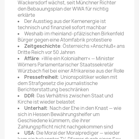
Wackersdorf wächst, seit Münchner Richter
den Bebauungsplan der WWA für nichtig
erklärte
Der Ausstieg aus der Kernenergie ist
technisch und finanziell sofort machbar
Weshalb im rheinland-pfälzischen Birkenfeld
Bürger gegen eine Atomfabrik protestiere
Zeitgeschichte
: Österreichs »Anschluß« ans
Dritte Reich vor 50 Jahren
Affäre
: »Wie ein Kolonialherr« — Minister
Wörners Parlamentarischer Staatssekretär
Würzbach fiel bei einer Afrikareise aus der Rolle
Pressefreiheit
: Unionspolitiker wollen mit
dem Strafgesetz die journalistische
Berichterstattung beschränken
DDR
: Das Verhältnis zwischen Staat und
Kirche ist wieder belastet
Unterhalt
: Nach der Ehe in den Knast — wie
sich in Hessen Bewährungshelfer um
Geschiedene kümmern, die ihrer
Zahlungspflicht nicht nachgekommen sind
USA
: Die Moral der Moralprediger — wieder