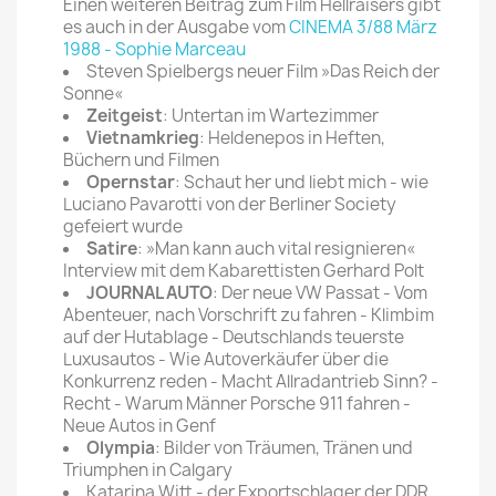
Einen weiteren Beitrag zum Film Hellraisers gibt
es auch in der Ausgabe vom
CINEMA 3/88 März
1988 - Sophie Marceau
Steven Spielbergs neuer Film »Das Reich der
Sonne«
Zeitgeist
: Untertan im Wartezimmer
Vietnamkrieg
: Heldenepos in Heften,
Büchern und Filmen
Opernstar
: Schaut her und liebt mich - wie
Luciano Pavarotti von der Berliner Society
gefeiert wurde
Satire
: »Man kann auch vital resignieren«
Interview mit dem Kabarettisten Gerhard Polt
JOURNAL AUTO
: Der neue VW Passat - Vom
Abenteuer, nach Vorschrift zu fahren - Klimbim
auf der Hutablage - Deutschlands teuerste
Luxusautos - Wie Autoverkäufer über die
Konkurrenz reden - Macht Allradantrieb Sinn? -
Recht - Warum Männer Porsche 911 fahren -
Neue Autos in Genf
Olympia
: Bilder von Träumen, Tränen und
Triumphen in Calgary
Katarina Witt - der Exportschlager der DDR