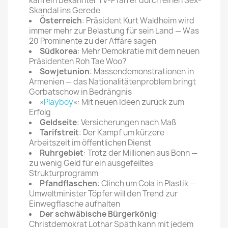
kam ein bekannter TV-Pfarrer durch einen Sex-
Skandal ins Gerede
Österreich
: Präsident Kurt Waldheim wird
immer mehr zur Belastung für sein Land — Was
20 Prominente zu der Affäre sagen
Südkorea
: Mehr Demokratie mit dem neuen
Präsidenten Roh Tae Woo?
Sowjetunion
: Massendemonstrationen in
Armenien — das Nationalitätenproblem bringt
Gorbatschow in Bedrängnis
»
Playboy
«: Mit neuen Ideen zurück zum
Erfolg
Geldseite
: Versicherungen nach Maß
Tarifstreit
: Der Kampf um kürzere
Arbeitszeit im öffentlichen Dienst
Ruhrgebiet
: Trotz der Millionen aus Bonn —
zu wenig Geld für ein ausgefeiltes
Strukturprogramm
Pfandflaschen
: Clinch um Cola in Plastik —
Umweltminister Töpfer will den Trend zur
Einwegflasche aufhalten
Der schwäbische Bürgerkönig
:
Christdemokrat Lothar Späth kann mit jedem