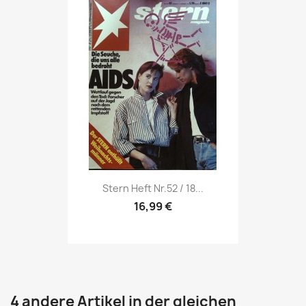
Vorschau

Stern Heft Nr.52 / 18...
16,99 €
4 andere Artikel in der gleichen