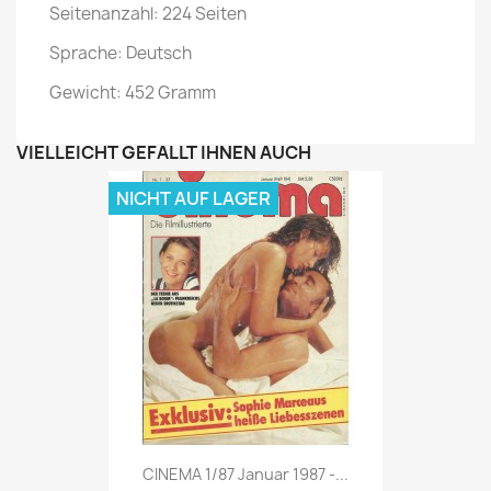
Seitenanzahl: 224 Seiten
Sprache: Deutsch
Gewicht: 452 Gramm
VIELLEICHT GEFÄLLT IHNEN AUCH
NICHT AUF LAGER
Vorschau

CINEMA 1/87 Januar 1987 -...