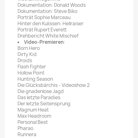
Dokumentation: Donald Woods
Dokumentation: Steve Biko
Porträt Sophie Marceau
Hinter den Kulissen: Hellraiser
Porträt Rupert Everett
Drehbericht White Mischief
Video-Premieren
:
Born Hero
Dirty Kid
Droids
Flash Fighter
Hollow Point
Hunting Season
Die Glücksbärchis - Videoshow 2
Die gnadenlose Jagd
Das letzte Paradies
Der letzte Seitensprung
Magnum Heat
Max Headroom
Personal Best
Pharao
Runnera