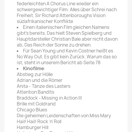
federleichten A Chorus Line wieder ein
schwergewichtiger Film: Alles über Schrei nach
Freiheit. Sir Richard Attenboroughs Vision
südafrikanischer Konflikte
Einen italienischen Film gleichen Namens
gibt's bereits. Das hielt Steven Spielberg und
Hauptdarsteller Christian Bale aber nicht davon
ab, Das Reich der Sonne zu drehen.
Für Sean Young und Kevin Costner heißt es
No Way Out. Es gibt kein Zu­rück. Warum das so
ist, steht in unserem Bericht ab Seite 78
Kinofilme
:
Abstieg zur Hölle
Adrian und die Römer
Anita - Tänze des Lasters
Attention Bandits
Braddock - Missing in Action III
Brille mit Goldrand
Chicago Blues
Die geheimen Leidenschaften von Miss Mary
Hail! Hail! Rock 'n' Roll
Hamburger Hill