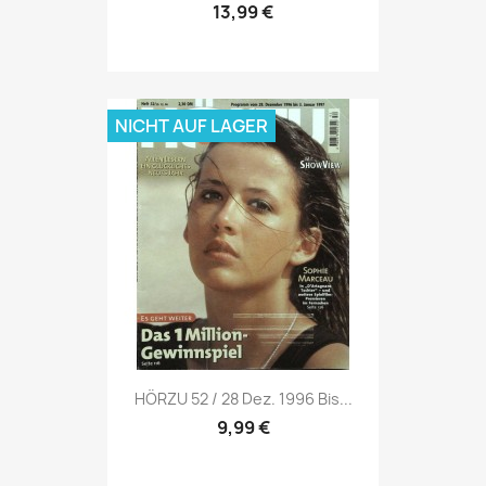
13,99 €
NICHT AUF LAGER
Vorschau

HÖRZU 52 / 28 Dez. 1996 Bis...
9,99 €