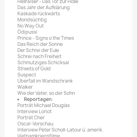
Hellraiser - Das Tor zur Hölle
Das Jahr der Aufklärung
Kaskade rückwärts
Mondsüchtig
No Way Out
Ödipussi
Prince - Signs o the Times
Das Reich der Sonne
Der Schrei der Eule
Schrei nach Freiheit
Schmutziges Schicksal
Streets of Gold
Suspect
Überfall im Wandschrank
Walker
Wie der Vater, so der Sohn
Reportagen
:
Porträt Michael Douglas
Interview Loriot
Porträt Cher
Oscar-Vorschau
Interview Peter Scholl-Latour ü. amerik.
Vietnamkriegsfilme