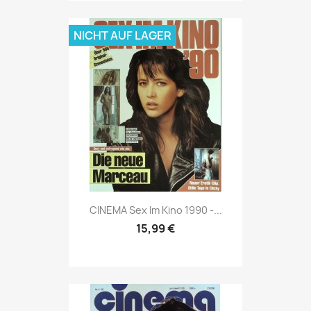
NICHT AUF LAGER
Vorschau

CINEMA Sex Im Kino 1990 -...
15,99 €