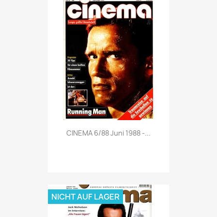
Vorschau

CINEMA 6/88 Juni 1988 -...
NICHT AUF LAGER