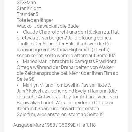
SFX-Man
Star Knight
Thunder 3
Tote leben länger
Wacko ... dawackelt die Bude
Claude Chabrol dreht uns den Rücken zu. Hat
er etwas zu verbergen? Ja, die lösung seines
Thrillers Der Schrei der Eule. Auch wer die Ro­
manvorlage von Patricia Highsmith (kl. Foto)
schon kennt, sollte weiter­blättern auf Seite 103
Marlee Matlin brachte Nicaraguas Präsident
Ortega wäh­rend der Dreharbeiten von Walker
die Zeichensprache bei. Mehr über ihren Film ab
Seite 98
Marilyn M. und Tom Ewell in Das verflixte 7.
Jahr? Falsch. Zu sehen sind Evelyn Ha­mann (die
deutsche Antwort auf Lily Tom­lin) und Vicco von
Bülow alias Loriot. Was die beiden in Ödi­pussi
ihrem mit Spannung erwarteten ersten
Spielfilm, alles anstellen, steht ab Seite 12
Ausgabe März 1988 / C5039E / Heft 118