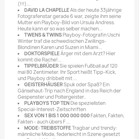
(!!!)...
DAVID LA CHAPELLE
Als der heute 33jährige
Fotografenstar gerade 6 war, zeigte ihm seine
Mutter ein Playboy-Bild von Ursula Andress.
Heute kann er so was selber machen...
TWENS & TWINS
Playboy-Fotografin Uschi
Winter traf die schwedischen Zwillings-
Blondinen Karen und Suzen in Miami...
DOKTORSPIELE
Ärger mit dem Arzt? Hier
kommt die Rache!...
TIPPELBRÜDER
Sie spielen Fußball auf 120
mal 80 Zentimeter. Ihr Sport heißt Tipp-Kick,
und Playboy dribbelt mit ...
GEISTERHÄUSER
Spuk oder Spaß? Ein
Gänsehaut-Trip nach England in das Reich der
Gespenster und Poltergeister..
PLAYBOYS TOP TEN
Die speziellsten
Special-Interest-Zeitschriften
SEX VON 1 BIS 1 000 000 000
Fakten, Fakten,
Fakten - auch übers F ...
MODE: TREIBSTOFFE
Tragbar und trendy:
männliche Mode, federleicht in Szene gesetzt