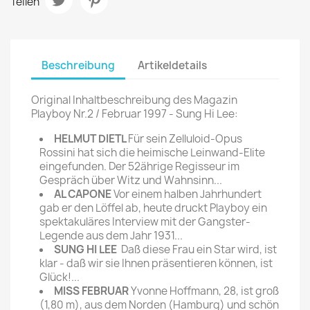
Teilen
Beschreibung
Artikeldetails
Original Inhaltbeschreibung des Magazin
Playboy Nr.2 / Februar 1997 - Sung Hi Lee:
HELMUT DIETL
Für sein Zelluloid-Opus
Rossini hat sich die heimische Leinwand-Elite
eingefunden. Der 52ährige Regisseur im
Gespräch über Witz und Wahnsinn...
AL CAPONE
Vor einem halben Jahrhundert
gab er den Löffel ab, heute druckt Playboy ein
spektakuläres Interview mit der Gangster-
Legende aus dem Jahr 1931...
SUNG HI LEE
Daß diese Frau ein Star wird, ist
klar - daß wir sie Ihnen präsentieren können, ist
Glück!...
MISS FEBRUAR
Yvonne Hoffmann, 28, ist groß
(1,80 m), aus dem Norden (Hamburg) und schön