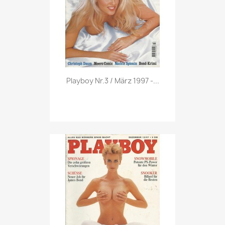
Vorschau

Playboy Nr.3 / März 1997 -...