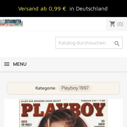
Versand ab 0,99 €
in Deutschland
shopping_cart
(0)

MENU
Playboy 1997
Kategorie: