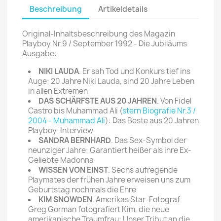
Beschreibung
Artikeldetails
Original-Inhaltsbeschreibung des Magazin
Playboy Nr.9 / September 1992 - Die Jubiläums
Ausgabe:
NIKI LAUDA
. Er sah Tod und Konkurs tief ins
Auge: 20 Jahre Niki Lauda, sind 20 Jahre Leben
in allen Extremen
DAS SCHÄRFSTE AUS 20 JAHREN
. Von Fidel
Castro bis Muhammad Ali (
stern Biografie Nr.3 /
2004 - Muhammad Ali
): Das Beste aus 20 Jahren
Playboy-Interview
SANDRA BERNHARD
. Das Sex-Symbol der
neunziger Jahre: Garantiert heißer als ihre Ex-
Geliebte Madonna
WISSEN VON EINST
. Sechs aufregende
Playmates der frühen Jahre erweisen uns zum
Geburtstag nochmals die Ehre
KIM SNOWDEN
. Amerikas Star-Fotograf
Greg Gorman fotografiert Kim, die neue
amerikanische Traumfrau: Unser Tribut an die