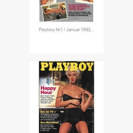
Vorschau

Playboy Nr.1 / Januar 1992...