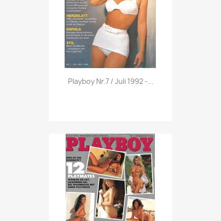
Vorschau

Playboy Nr.7 / Juli 1992 -...