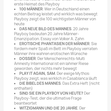
erste Heimat des Playboy
100 MÄNNER
. Wer in Deutschland einen
echten Beitrag leistet und wirklich was bewegt
Playboy zeigt die 100 wichtigsten Männer von
heute
DAS NEUE BILD DES MANNES
. 20 Jahre
Playboy bedeuten 20 Jahre Männer-
Emanzipation. Essay von Volker A. Zahn
EROTISCHE PHANTASIEN DER MÄNNER
. Sie
fordern mehr Spaß im Bett im Playboy verraten
Männer ihre wahren erotischen Wünsche
DOSSIER
. Der Menschenrechts-Multi
Amnesty International ist ein lahmer Riese
geworden, der nichts mehr bewegt
PLAY IT AGAIN, SAM
. Der ewige Mythos:
Playboy zeigt, was wirklich in Casablanca läuft
DIE BIBEL DES MANNES
. Das Extra Heft (nicht
enthalten)
SIND SIE EIN PLAYBOY VON HEUTE?
Der
Playboy-Test, der die ultimative Frage
beantwortet
WITZIGMANN UND DIE 20 JAHRE
. Der