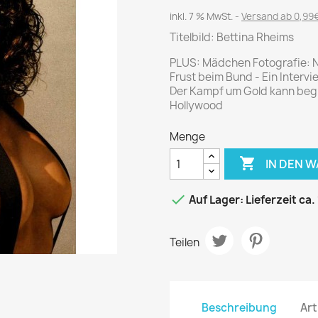
Journal
Die Fahrschule
inkl. 7 % MwSt.
Versand ab 0,99€
Shape
Gute Fahrt
Titelbild: Bettina Rheims
Klassik Motorrad
PLUS: Mädchen Fotografie: Ne
MO Zeitschrift
Frust beim Bund - Ein Intervi
Motor Klassik
Der Kampf um Gold kann begi
Hollywood
Motorrad Classic
Motorrad Zeitschrift
Menge
Oldtimer Markt

IN DEN 
Programmhefte Rennen
PS das Sport Motorrad

Auf Lager: Lieferzeit ca.
Rallye Racing
TOURENFAHRER
Teilen
 / POLITIK /
FILM & KINO
REISE &
V
D
URLAUB
Beschreibung
Art
Bild und Funk
Gu