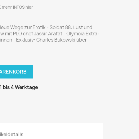
National Geographic
 mehr INFOS hier
P.M. Biografie
PM Magazin
ue Wege zur Erotik - Soldat 88: Lust und
Unser Wald
ew mit PLO chef Jassir Arafat - Olymoia Extra:
nnen - Exklusiv: Charles Bukowski über
MUSIK
MODE
Breakout
Anna burda
Graceland
Der Stern
JUICE
Für Sie
WARENKORB
Metal Hammer
neue mode
 1 bis 4 Werktage
Rolling Stone
Ottobre
Sports Illustrated
Verena
Vogue
ERBRAUCHER
HANDWERK
ikeldetails
ter Rat
Hobby