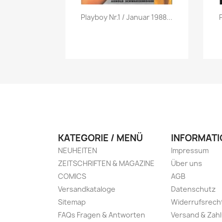
Vorschau

Playboy Nr.1 / Januar 1988...
KATEGORIE / MENÜ
INFORMATI
NEUHEITEN
Impressum
ZEITSCHRIFTEN & MAGAZINE
Über uns
COMICS
AGB
Versandkataloge
Datenschutz
Sitemap
Widerrufsrech
FAQs Fragen & Antworten
Versand & Zah