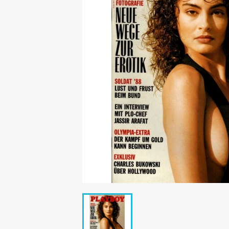
Mädchen
POP Rocky
Yam!
GESCHICHTE
BOULEVAR