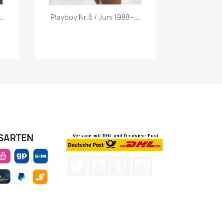
Vorschau

..
Playboy Nr.6 / Juni 1988 -...
SARTEN
Twitter
YouTube
Pinterest
Instagram