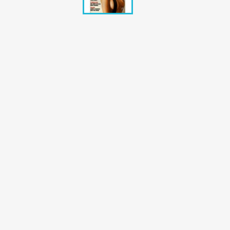
Bunte Illustrie
Cicero Zeitsch
Das Magazin
DER SPIEGEL Z
Eulenspiegel
Max Zeitschri
Neue Post
Neue Revue
pardon Zeitsc
Quick
stern Archiv
stern Biografi
Tempo Zeitsch
Wiener