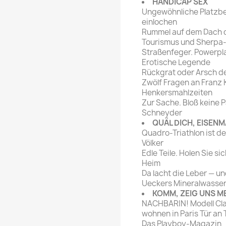
HANDICAP SEX
Ungewöhnliche Platzbes
einlochen
Rummel auf dem Dach de
Tourismus und Sherpa
Straßenfeger. Powerpl
Erotische Legende
Rückgrat oder Arsch d
Zwölf Fragen an Franz 
Henkersmahlzeiten
Zur Sache. Bloß keine P
Schneyder
QUÄL DICH, EISEN
Quadro-Triathlon ist de
Völker
Edle Teile. Holen Sie s
Heim
Da lacht die Leber — u
Ueckers Mineralwasse
KOMM, ZEIG UNS M
NACHBARIN! Modell Cla
wohnen in Paris Tür an 
Das Playboy-Magazin