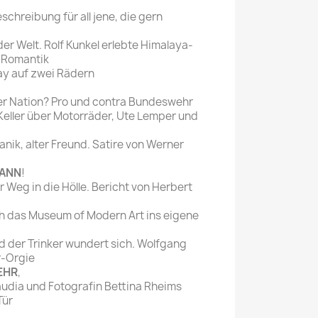
chreibung für all jene, die gern
r Welt. Rolf Kunkel erlebte Himalaya-
-Romantik
ay auf zwei Rädern
er Nation? Pro und contra Bundeswehr
Keller über Motorräder, Ute Lemper und
anik, alter Freund. Satire von Werner
MANN
!
r Weg in die Hölle. Bericht von Herbert
ich das Museum of Modern Art ins eigene
nd der Trinker wundert sich. Wolfgang
r-Orgie
EHR
,
udia und Fotografin Bettina Rheims
Tür