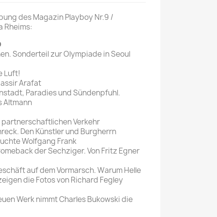
Mein schöner
ibung des Magazin Playboy Nr.9 /
a Rheims:
Garten
selber machen
D
n. Sonderteil zur Olympiade in Seoul
Selbst ist der
Mann
e Luft!
assir Arafat
SONSTIGE
enstadt, Paradies und Sündenpfuhl.
N
s Altmann
Sonstige
Magazine
r partnerschaftlichen Verkehr
hreck. Den Künstler und Burgherrn
suchte Wolfgang Frank
as Comeback der Sechziger. Von Fritz Egner
geschäft auf dem Vormarsch. Warum Helle
zeigen die Fotos von Richard Fegley
neuen Werk nimmt Charles Bukowski die