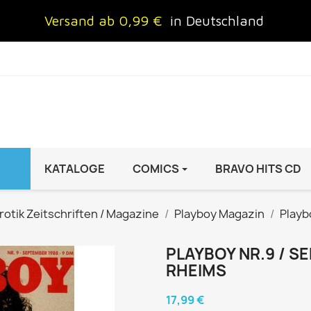
Versand ab 0,99 €
in Deutschland
KATALOGE
COMICS
BRAVO HITS CD
IND
FRAUEN
AUTO & MOTOR
rotik Zeitschriften / Magazine
Playboy Magazin
Playb
Brigitte
ADAC Motorwelt
 Special
Cosmopolitan
auto motor sport Archiv
PLAYBOY NR.9 / S
RHEIMS
rift
freundin
Autoprospekte &
InStyle
Broschüren
17,99 €