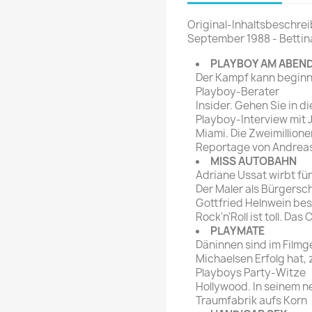
rte Zeitschrift
Mare
Bravo Screenfun
Original-Inhaltsbeschre
rift
MERIAN
September 1988 - Bettin
CINEMA
Fernsehwoche
PLAYBOY AM ABEN
eitschrift
Der Kampf kann beginne
Funk Uhr
Playboy-Berater
 Magazin
Funk und Film
Insider. Gehen Sie in di
ft
Playboy-Interview mit J
HÖRZU
TAGES &
Miami. Die Zweimillion
WOCHENZEITUNGE
N-Zone
Reportage von Andrea
MISS AUTOBAHN
Bildzeitung
Progress Film
Adriane Ussat wirbt fü
hrift
Frankfurter Allgemeine
Der Maler als Bürgersc
Gottfried Helnwein be
Magazin
Rock'n'Roll ist toll. D
Frankfurter Illustrierte
PLAYMATE
e
Däninnen sind im Film
Michaelsen Erfolg hat, 
rift
Playboys Party-Witze
Hollywood. In seinem 
Traumfabrik aufs Korn