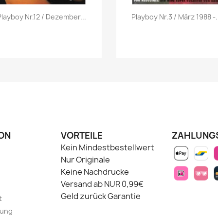
Vorschau
Vorschau


Playboy Nr.12 / Dezember...
Playboy Nr.3 / März 1988 -.
ON
VORTEILE
ZAHLUNG
Kein Mindestbestellwert
Nur Originale
Keine Nachdrucke
Versand ab NUR 0,99€
Geld zurück Garantie
t
lung