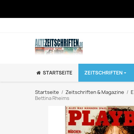
STARTSEITE
ZEITSCHRIFTEN
JUGEND / K
Startseite
Zeitschriften & Magazine
E
Bettina Rheims
BRAVO GiRL!
BRAVO HipHop
BRAVO Zeitsch
hey!