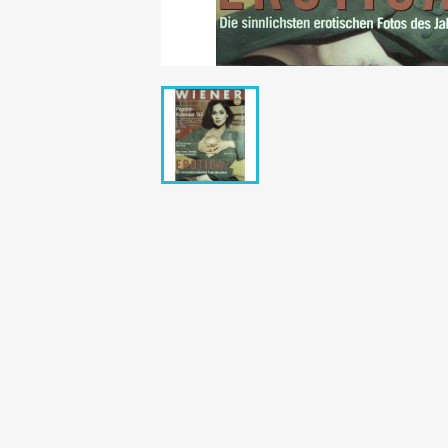
Bunte Illustrie
Cicero Zeitsch
Das Magazin
DER SPIEGEL Z
Eulenspiegel
Max Zeitschri
Neue Post
Neue Revue
pardon Zeitsc
Quick
stern Archiv
stern Biografi
Tempo Zeitsch
Wiener