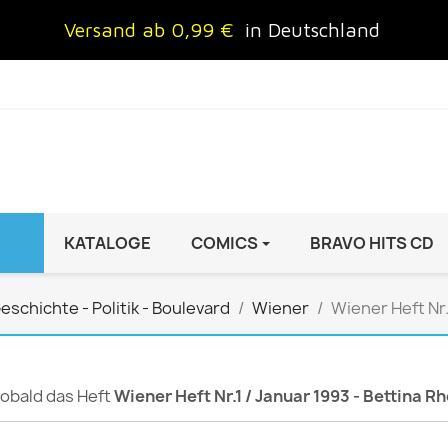
Versand ab 0,99 €
in Deutschland
KATALOGE
COMICS
BRAVO HITS CD
IND
FRAUEN
AUTO & MOTOR
eschichte - Politik - Boulevard
Wiener
Wiener Heft Nr.
Brigitte
ADAC Motorwelt
 Special
Cosmopolitan
auto motor sport Archiv
rift
freundin
Autoprospekte &
 sobald das Heft
Wiener Heft Nr.1 / Januar 1993 - Bettina R
InStyle
Broschüren