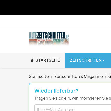
STARTSEITE
ZEITSCHRIFTEN
JUGEND / K
Startseite
Zeitschriften & Magazine
G
BRAVO GiRL!
BRAVO HipHop
Wieder lieferbar?
BRAVO Zeitsch
Tragen Sie sich ein, wir informieren Sie
hey!