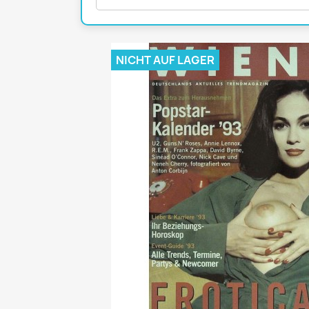
Mädchen
POP Rocky
Yam!
NICHT AUF LAGER
GESCHICHTE
BOULEVAR