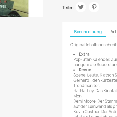
rte Zeitschrift
Mare
Bravo Screenfun
Teilen
rift
MERIAN
CINEMA
Fernsehwoche
eitschrift
Funk Uhr
Beschreibung
Art
 Magazin
Funk und Film
ft
Original Inhaltsbeschrei
HÖRZU
TAGES &
WOCHENZEITUNGE
N-Zone
Extra
Pop-Star-Kalender. Z
Bildzeitung
Progress Film
hangen: die Superstars
hrift
Frankfurter Allgemeine
Revue
Szene, Leute, Klatsch & 
Magazin
Gerhard:, den kürzeste
Frankfurter Illustrierte
Trendmonitor.
e
Hal Hartley. Das Kinota
Men.
rift
Demi Moore. Der Star mi
auf der Leinwand als p
Kevin Costner. Der Anti
jetzt als Leibwächter 