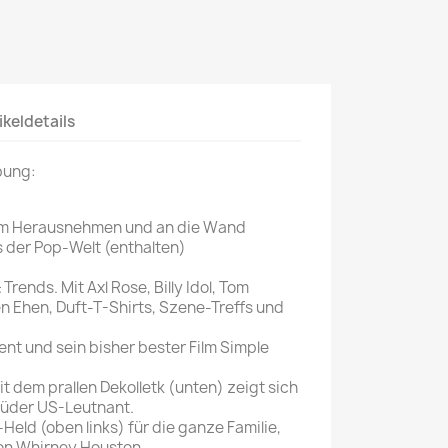
Mein schöner
Garten
selber machen
Selbst ist der
ikeldetails
Mann
bung:
SONSTIGE
N
Sonstige
um Herausnehmen und an die Wand
 der Pop-Welt (enthalten)
Magazine
Trends. Mit Axl Rose, Billy Idol, Tom
n Ehen, Duft-T-Shirts, Szene-Treffs und
lent und sein bisher bester Film Simple
t dem prallen Dekolletk (unten) zeigt sich
rüder US-Leutnant.
-Held (oben links) für die ganze Familie,
von Whirney Houston.