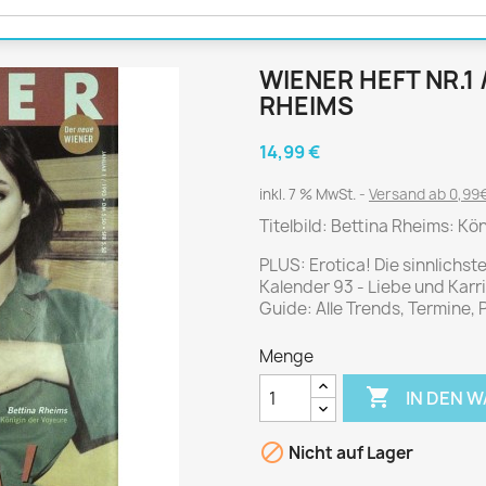
Journal
Die Fahrschule
Shape
Gute Fahrt
Klassik Motorrad
WIENER HEFT NR.1 
MO Zeitschrift
RHEIMS
Motor Klassik
14,99 €
Motorrad Classic
inkl. 7 % MwSt.
Versand ab 0,99€
Motorrad Zeitschrift
Titelbild: Bettina Rheims: Kö
Oldtimer Markt
Programmhefte Rennen
PLUS: Erotica! Die sinnlichst
Kalender 93 - Liebe und Karr
PS das Sport Motorrad
Guide: Alle Trends, Termine
Rallye Racing
Menge
TOURENFAHRER

IN DEN 
 / POLITIK /
FILM & KINO
REISE &
V

Nicht auf Lager
D
URLAUB
Bild und Funk
Gu