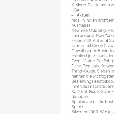
X-Mode. Die Hemden zum
USA
Aktuell
Aids. In Indien droht e
Ausmaßes.
New York Clubbing. He
Führer durch New York
Erotica '92. Auf acht S
Jahres, mit Cindy Craw
Gewalt gegen Behinder
eskaliert jetzt auch de
Event-Guide. Der Fahrpl
Filme, Festivals, Konz
Trend-Guide. Sieben i
nennen die wichtigsten
Beziehungs-Horoskop. L
Ihnen das nächste Jahr
XULY.Bet. Neuer Schick 
daneben.
Spielemacher. Die bes
Spiele.
Silvester 2000. Wer jet