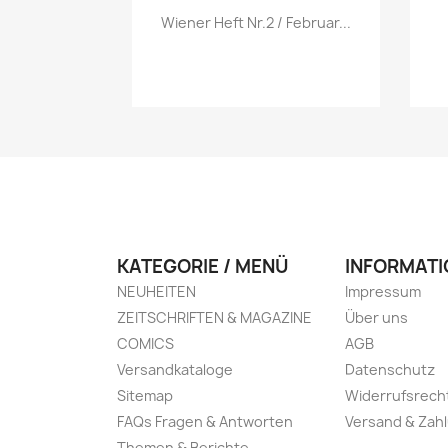
Vorschau

Wiener Heft Nr.2 / Februar...
KATEGORIE / MENÜ
INFORMATI
NEUHEITEN
Impressum
ZEITSCHRIFTEN & MAGAZINE
Über uns
COMICS
AGB
Versandkataloge
Datenschutz
Sitemap
Widerrufsrech
FAQs Fragen & Antworten
Versand & Zah
Themen & Berichte