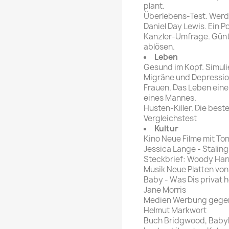
plant.
Überlebens-Test. Werd
Daniel Day Lewis. Ein P
Kanzler-Umfrage. Günt
ablösen.
Leben
Gesund im Kopf. Simulie
Migräne und Depressio
Frauen. Das Leben eine
eines Mannes.
Husten-Killer. Die be
Vergleichstest
Kultur
Kino Neue Filme mit To
Jessica Lange - Staling
Steckbrief: Woody Har
Musik Neue Platten von
Baby - Was Dis privat h
Jane Morris
Medien Werbung gegen 
Helmut Markwort
Buch Bridgwood, Babybo