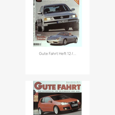
Vorschau

Gute Fahrt Heft 12 /...