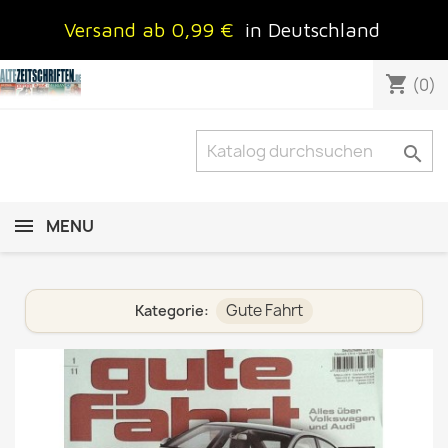
Versand ab 0,99 €
in Deutschland
shopping_cart
(0)

MENU
Gute Fahrt
Kategorie: