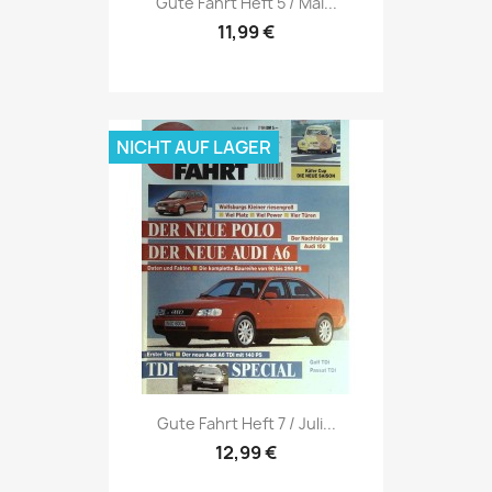
Gute Fahrt Heft 5 / Mai...
11,99 €
NICHT AUF LAGER
Vorschau

Gute Fahrt Heft 7 / Juli...
12,99 €