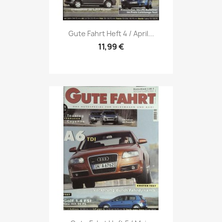
Vorschau

Gute Fahrt Heft 4 / April...
11,99 €
Vorschau
