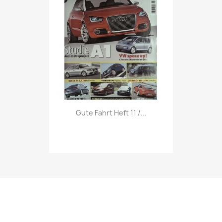
Vorschau

Gute Fahrt Heft 11 /...