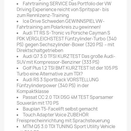
Fahrtraining SERVICE Das Portfolio der VW
Driving Experience reicht von Spritspar- bis
zum Rennlizenz-Training
Ice Drive Schweden GEWINNSPIEL VW-
Fahrtraining am Polarkreis zu gewinnen!
Audi TT RS S-Tronic vs Porsche Cayman S
PDK VERGLEICHSTEST Fünfzylinder-Turbo (340
PS) gegen Sechszylinder-Boxer (320 PS) – mit
Direktschaltgetrieben
Audi Q7 3.0 TFSI KURZTEST Das große Audi-
SUV mit Kompressor-Benziner (333 PS)
Golf Plus 1.2 TSI BMT KURZTEST Ist der 105 PS
Turbo eine Alternative zum TDI?
Audi RS 3 Sportback VORSTELLUNG
Fünfzylinderpower (340 PS) in der
Kompaktklasse
Passat CC 2.0 TDI DSG 4M TEST Sparsamer
Souverän mit 170 PS
Bauplan T5-Facelift selbst gemacht
Touch Adapter Voice ZUBEHÖR
Freisprecheinrichtung mit Sprachsteuerung
MTM Q5 3.0 TDI TUNING Sport Utility Vehicle