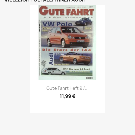
Vorschau

Gute Fahrt Heft 9 /...
11,99 €