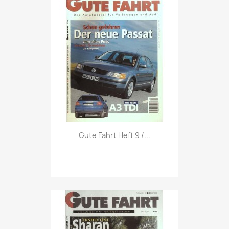
Vorschau

Gute Fahrt Heft 9 /...