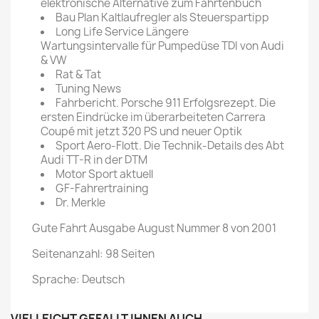
elektronische Alternative zum Fahrtenbuch
Bau Plan Kaltlaufregler als Steuerspartipp
Long Life Service Längere
Wartungsintervalle für Pumpedüse TDI von Audi
& VW
Rat & Tat
Tuning News
Fahrbericht. Porsche 911 Erfolgsrezept. Die
ersten Eindrücke im überarbeiteten Carrera
Coupé mit jetzt 320 PS und neuer Optik
Sport Aero-Flott. Die Technik-Details des Abt
Audi TT-R in der DTM
Motor Sport aktuell
GF-Fahrertraining
Dr. Merkle
Gute Fahrt Ausgabe August Nummer 8 von 2001
Seitenanzahl: 98 Seiten
Sprache: Deutsch
VIELLEICHT GEFÄLLT IHNEN AUCH