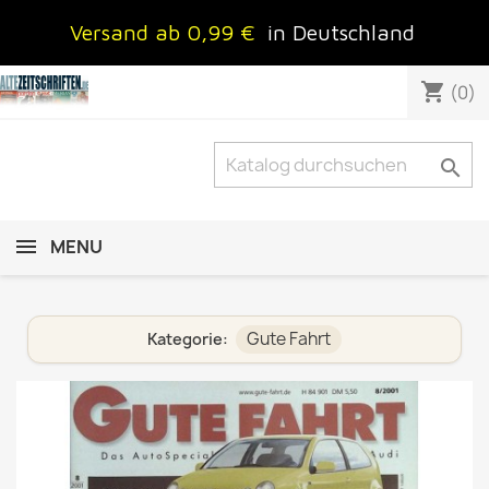
Versand ab 0,99 €
in Deutschland
shopping_cart
(0)

MENU
Gute Fahrt
Kategorie: