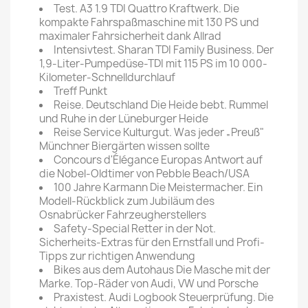
Test. A3 1.9 TDI Quattro Kraftwerk. Die
kompakte Fahrspaßmaschine mit 130 PS und
maximaler Fahrsicherheit dank Allrad
Intensivtest. Sharan TDI Family Business. Der
1,9-Liter-Pumpedüse-TDI mit 115 PS im 10 000-
Kilometer-Schnelldurchlauf
Treff Punkt
Reise. Deutschland Die Heide bebt. Rummel
und Ruhe in der Lüneburger Heide
Reise Service Kulturgut. Was jeder „Preuß"
Münchner Biergärten wissen sollte
Concours d'Élégance Europas Antwort auf
die Nobel-Oldtimer von Pebble Beach/USA
100 Jahre Karmann Die Meistermacher. Ein
Modell-Rückblick zum Jubiläum des
Osnabrücker Fahrzeugherstellers
Safety-Special Retter in der Not.
Sicherheits-Extras für den Ernstfall und Profi-
Tipps zur richtigen Anwendung
Bikes aus dem Autohaus Die Masche mit der
Marke. Top-Räder von Audi, VW und Porsche
Praxistest. Audi Logbook Steuerprüfung. Die