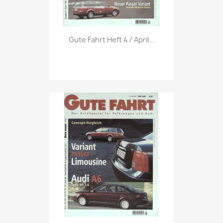
Vorschau

Gute Fahrt Heft 4 / April...