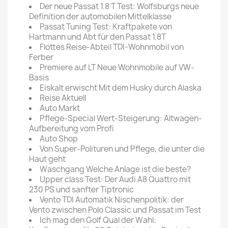
Der neue Passat 1.8 T Test: Wolfsburgs neue
Definition der automobilen Mittelklasse
Passat Tuning Test: Kraftpakete von
Hartmann und Abt für den Passat 1.8T
Flottes Reise-Abteil TDI-Wohnmobil von
Ferber
Premiere auf LT Neue Wohnmobile auf VW-
Basis
Eiskalt erwischt Mit dem Husky durch Alaska
Reise Aktuell
Auto Markt
Pflege-Special Wert-Steigerung: Altwagen-
Aufbereitung vom Profi
Auto Shop
Von Super-Polituren und Pflege, die unter die
Haut geht
Waschgang Welche Anlage ist die beste?
Upper class Test: Der Audi A8 Quattro mit
230 PS und sanfter Tiptronic
Vento TDI Automatik Nischenpolitik: der
Vento zwischen Polo Classic und Passat im Test
Ich mag den Golf Qual der Wahl: