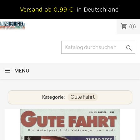
Versand ab 0,99 €
in Deutschland
shopping_cart
(0)

MENU
Gute Fahrt
Kategorie: