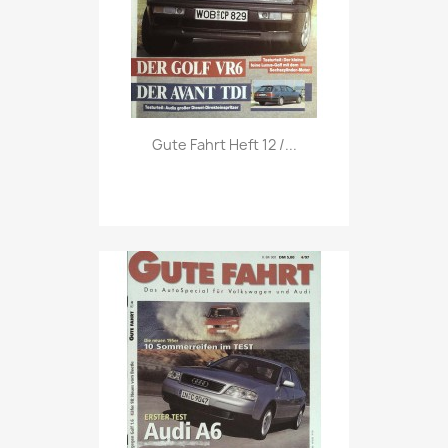
Vorschau

Gute Fahrt Heft 12 /...