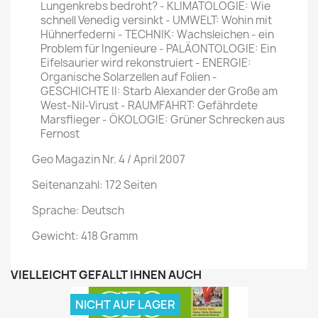
Lungenkrebs bedroht? - KLIMATO­LOGIE: Wie
schnell Venedig versinkt - UMWELT: Wohin mit
Hühnerfederni - TECHNIK: Wachsleichen - ein
Problem für Ingenieure - PALÄONTOLOGIE: Ein
Eifelsaurier wird rekonstruiert - ENER­GIE:
Organische Solarzellen auf Folien -
GESCHICHTE II: Starb Alexander der Große am
West-Nil-Virust - RAUMFAHRT: Gefährdete
Marsflieger - ÖKOLOGIE: Grüner Schrecken aus
Fernost
Geo Magazin Nr. 4 / April 2007
Seitenanzahl: 172 Seiten
Sprache: Deutsch
Gewicht: 418 Gramm
VIELLEICHT GEFÄLLT IHNEN AUCH
NICHT AUF LAGER