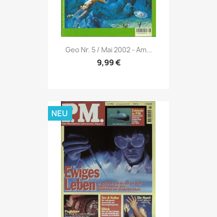
Vorschau

Geo Nr. 5 / Mai 2002 - Am...
9,99 €
NEU