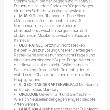
Stimmenkauf; bei der Begegnung mit Maya-
Frauen, die seit dem Ende des Bürgerkrieges
ein neues Selbstbe­wusstsein entwickeln.
MUSIK
: Rhein-Rhapsodie - Das Kölner
»Menschensinfonie­orchester« schafft
Harmonien, die viele seiner Zuhörer
überraschen: zwischen bürgerlichen und
obdachlosen Musikern, zwischen Blues und
Karneval.
GEO-RÄTSEL
: Jetzt nur nicht stecken
bleiben! - Bis zur Lösung unserer vierteiligen
Rätsel-Serie sind es nur noch acht Fragen und
eine alles verbindende Super-Frage. Wer nun
die Hinweise auf geknickte Wälder und im
Packeis eingefrorene Schiffe richtig deutet,
wahrt seine Chance auf einen der attraktiven
Hauptgewinne.
6. GEO- TAG DER ARTENVIELFALT
Mit Bienen
im Bunde: Klaus Mandery.
ÖKOLOGIE
Gewehr, Gift und Gentechnik:
Wie sich Neuseeländer gegen eingeschleppte
Arten wehren.
GUATEMALA
Wahlbeobachter der EU: Macht