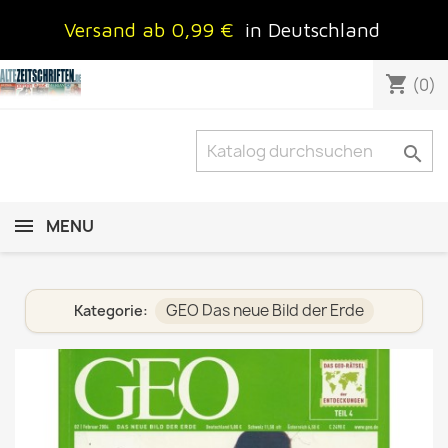
Versand ab 0,99 €
in Deutschland
shopping_cart
(0)

MENU
GEO Das neue Bild der Erde
Kategorie: