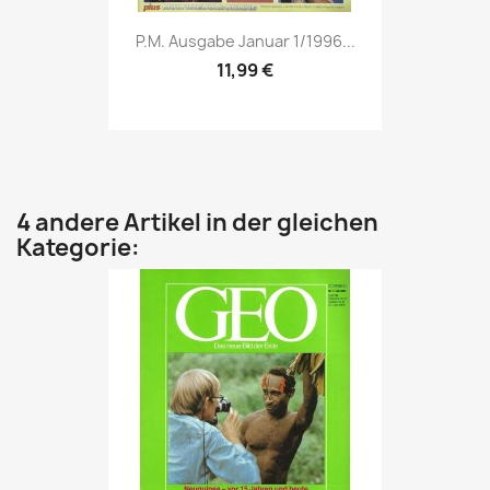
Vorschau

P.M. Ausgabe Januar 1/1996...
11,99 €
4 andere Artikel in der gleichen
Kategorie: