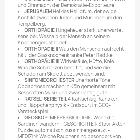
und Ohnmacht der Demokratie-Exporteure.
JERUSALEM
Heikles Heiligtum: der ewige
Konflikt zwischen Juden und Muslimen um den
Tempelberg.
ORTHOPÄDIE I
Ungeheuer stark, unerwartet
sensibel: Weshalb der Mensch an seinem
Knochengerüst leidet.
ORTHOPÄDIE II
Was den Menschen aufrecht
hält: der Glasknochenkranke Peter Radtke.
ORTHOPÄDIE III
Wirbelsäule, Hüfte, Knie:
Was die Schmerzen bereitet, und wie die
Schäden am Skelett abzuwenden sind.
SINFONIEORCHESTER
Unerhörte Töne:
Obdachlose machen in Köln gemeinsam mit
Sesshaften Musik­ und zwar richtig gute.
RÄTSEL-SERIE TEIL 4
Kahlschlag, Kanaken
und Häppchen­physik - Endspurt im GEO-
Versteckspiel
GEOSKOP
: MEERESBIOLOGIE: Wenn die
Sardinen wandern - GESCHICHTE I: Stasi-Akten
­Puzzle, automatisch zusammengesetzt -
MEDIZIN: Welche Raucher sind besonders von