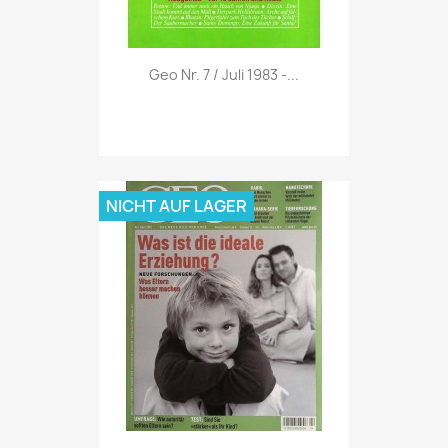
Vorschau

Geo Nr. 7 / Juli 1983 -...
NICHT AUF LAGER