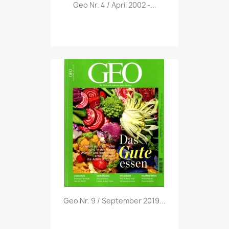
Vorschau

Geo Nr. 4 / April 2002 -...
Vorschau

Geo Nr. 9 / September 2019...