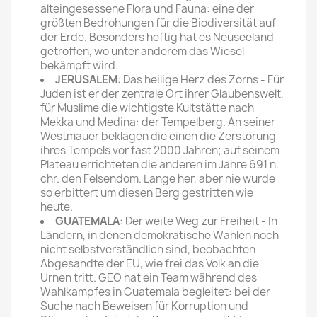
alteingesessene Flora und Fauna: eine der
größten Bedrohungen für die Biodiversität auf
der Erde. Besonders heftig hat es Neuseeland
getroffen, wo unter anderem das Wiesel
bekämpft wird.
JERUSALEM
: Das heilige Herz des Zorns - Für
Juden ist er der zentrale Ort ihrer Glaubenswelt,
für Muslime die wichtigste Kultstätte nach
Mekka und Medina: der Tempelberg. An seiner
Westmauer beklagen die einen die Zerstörung
ihres Tempels vor fast 2000 Jahren; auf seinem
Plateau errichteten die anderen im Jahre 691 n.
chr. den Felsendom. Lange her, aber nie wurde
so erbittert um diesen Berg gestritten wie
heute.
GUATEMALA
: Der weite Weg zur Freiheit - In
Ländern, in denen demokratische Wahlen noch
nicht selbstverständlich sind, beobachten
Abgesandte der EU, wie frei das Volk an die
Urnen tritt. GEO hat ein Team während des
Wahl­kampfes in Guatemala begleitet: bei der
Suche nach Beweisen für Korruption und