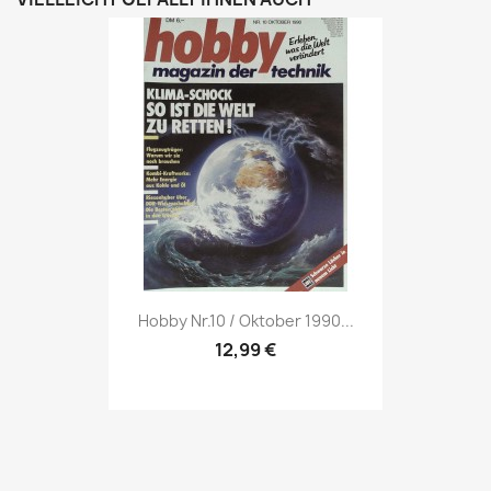
Vorschau

Hobby Nr.10 / Oktober 1990...
12,99 €