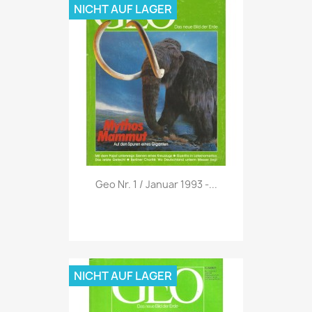
NICHT AUF LAGER
Vorschau

Geo Nr. 1 / Januar 1993 -...
NICHT AUF LAGER