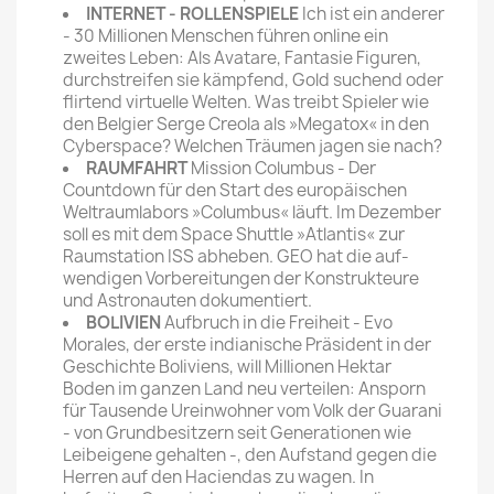
INTERNET - ROLLENSPIELE
Ich ist ein anderer
- 30 Millionen Menschen führen online ein
zweites Leben: Als Avatare, Fantasie ­Figuren,
durchstreifen sie kämpfend, Gold suchend oder
flirtend virtuelle Welten. Was treibt Spieler wie
den Belgier Serge Creola als »Megatox« in den
Cyberspace? Welchen Träumen jagen sie nach?
RAUMFAHRT
Mission Columbus - Der
Countdown für den Start des europäischen
Weltraumlabors »Colum­bus« läuft. Im Dezember
soll es mit dem Space Shuttle »Atlantis« zur
Raum­station ISS abheben. GEO hat die auf­
wendigen Vorbereitungen der Konstruk­teure
und Astronauten dokumentiert.
BOLIVIEN
Aufbruch in die Freiheit - Evo
Morales, der erste indianische Präsident in der
Geschichte Boliviens, will Millionen Hektar
Boden im ganzen Land neu verteilen: Ansporn
für Tausende Ureinwohner vom Volk der Guarani
- von Grundbesitzern seit Genera­tionen wie
Leibeigene gehalten -, den Aufstand gegen die
Herren auf den Haciendas zu wagen. In