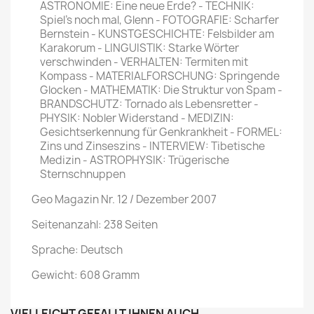
ASTRONOMIE: Eine neue Erde? - TECHNIK:
Spiel's noch mal, Glenn - FOTOGRAFIE: Schar­fer
Bernstein - KUNSTGESCHICHTE: Felsbilder am
Karakorum - LINGUIS­TIK: Starke Wörter
verschwinden - VERHALTEN: Termiten mit
Kompass - MATERIALFORSCHUNG: Springende
Glo­cken - MATHEMATIK: Die Struktur von Spam -
BRANDSCHUTZ: Tornado als Lebensretter -
PHYSIK: Nobler Wider­stand - MEDIZIN:
Gesichtserkennung für Genkrankheit - FORMEL:
Zins und Zinseszins - INTERVIEW: Tibetische
Medizin - ASTROPHYSIK: Trügerische
Sternschnuppen
Geo Magazin Nr. 12 / Dezember 2007
Seitenanzahl: 238 Seiten
Sprache: Deutsch
Gewicht: 608 Gramm
VIELLEICHT GEFÄLLT IHNEN AUCH