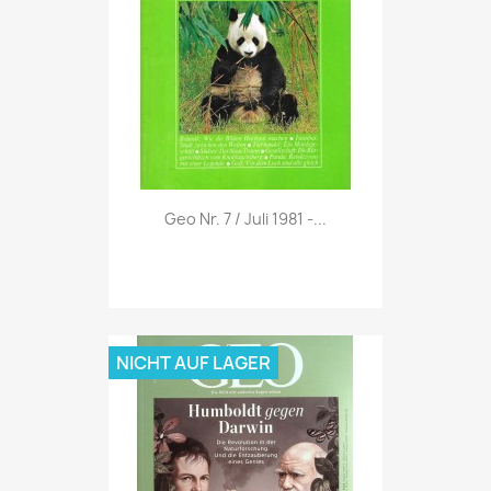
Vorschau

Geo Nr. 7 / Juli 1981 -...
NICHT AUF LAGER