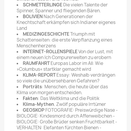
SCHMETTERLINGE
Die vielen Talente der
Spinner, Spanner und fliegenden Bären.
BOLIVIEN
Nach Generationen der
Knechtschaft erkämpfen sich Indianer eigenes
Land
MEDIZINGESCHICHTE
Triumph mit
Schattenseiten: die erste Verpflanzung eines
Menschenherzens
INTERNET-ROLLENSPIELE
Von der Lust, mit
einem neuen Ich Compurerwelten zu erobern
RAUMFAHRT
Europas Labor im All: Wie
»Columbus« startklar gemacht wird
KLIMA-REPORT
Essay: Weshalb verdrängen
so viele die unübersehbaren Gefahren?
Porträts
: Menschen, die heute über das
Klima von morgen entscheiden.
Fakten
: Das Weltklima und die Politik
Klima-Mythen
. Zwölf populäre Irrtümer
GEOSKOP
FOTOGRAFIE: Preiswürdige Nase -
BIOLOGIE: Kindesmord durch Affenweib­chen -
BIOLOGIE: Große Brüder sen­ken Fruchtbarkeit -
VERHALTEN: Ele­fanten fürchten Bienen -