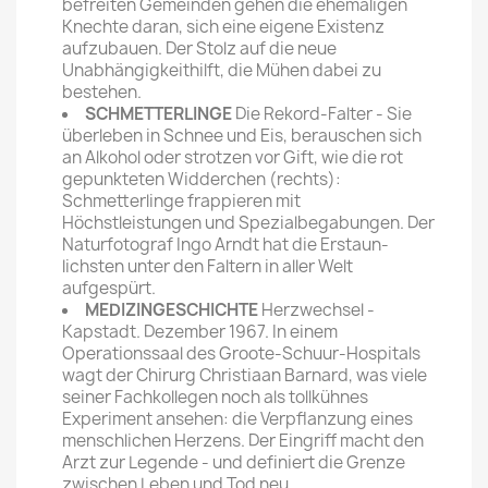
befreiten Gemeinden gehen die ehemaligen
Knechte daran, sich eine eigene Existenz
aufzubauen. Der Stolz auf die neue
Unabhängig­keithilft, die Mühen dabei zu
bestehen.
SCHMETTERLINGE
Die Rekord-Falter - Sie
überleben in Schnee und Eis, berauschen sich
an Alkohol oder strot­zen vor Gift, wie die rot
gepunkteten Widderchen (rechts):
Schmetterlinge frappieren mit
Höchstleistungen und Spezialbegabungen. Der
Natur­fotograf Ingo Arndt hat die Erstaun­
lichsten unter den Faltern in aller Welt
aufgespürt.
MEDIZINGESCHICHTE
Herzwechsel -
Kapstadt. Dezember 1967. In einem
Operationssaal des Groote-Schuur-Hospitals
wagt der Chirurg Christiaan Barnard, was viele
seiner Fachkollegen noch als tollkühnes
Experiment ansehen: die Verpflanzung eines
menschlichen Herzens. Der Eingriff macht den
Arzt zur Legende - und definiert die Grenze
zwischen Leben und Tod neu.