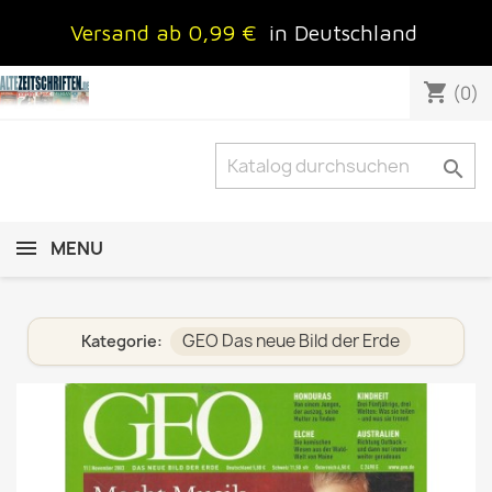
Versand ab 0,99 €
in Deutschland
shopping_cart
(0)

MENU
GEO Das neue Bild der Erde
Kategorie: