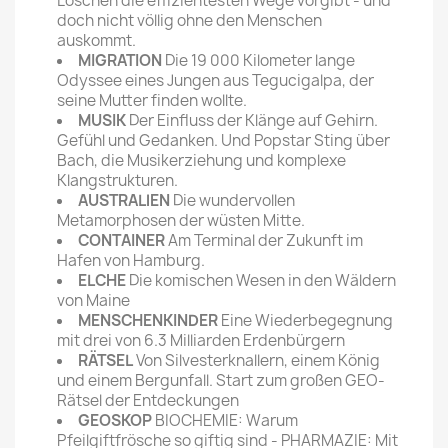
Löschen die effizientesten Wege vorgibt - und
doch nicht völlig ohne den Menschen
auskommt.
MIGRATION
Die 19 000 Kilometer lange
Odyssee eines Jungen aus Tegucigalpa, der
seine Mutter finden wollte.
MUSIK
Der Einfluss der Klänge auf Gehirn.
Gefühl und Gedanken. Und Popstar Sting über
Bach, die Musikerziehung und komplexe
Klangstrukturen.
AUSTRALlEN
Die wundervollen
Metamorphosen der wüsten Mitte.
CONTAINER
Am Terminal der Zukunft im
Hafen von Hamburg.
ELCHE
Die komischen Wesen in den Wäldern
von Maine
MENSCHENKINDER
Eine Wiederbegegnung
mit drei von 6.3 Milliarden Erdenbürgern
RÄTSEL
Von Silvesterknallern, einem König
und einem Bergunfall. Start zum großen GEO-
Rätsel der Entdeckungen
GEOSKOP
BIOCHEMIE: Warum
Pfeilgiftfrösche so gif­tig sind - PHARMAZIE: Mit