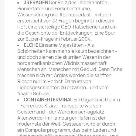
33 FRAGEN
Der Reiz des Unbekannten -
Pioniertaten und Forscher­träume,
Wissensdrang und Abenteuerlust - mit den
ersten acht von 33 Fragen beginnt in diesem
Heft eine vierteilige GEO-Rätselserie rund um
die Geschichte der Entdeckungen. Eine Spur
zur Super-Frage im Februar 2004.
ELCHE
Einsame Majestäten - Als
Schönheiten kann man sie kaum bezeichnen -
und doch ziehen die skur­rilen Wesen in der
nordamerikani­schen Wildnis massenhaft
Menschen an. Menschen mit Geduld. Denn Elche
machen sich rar. Arglos werden die sanften
Riesen nur im Herbst. Dann ist von
Liebesgeschichten zu erzählen - und vom
finalen Schuss.
CONTAINERTERMINAL
Ein Gigant mit Gehirn
- Führerlose Kräne, Transporte wie von
Geisterhand - der Warenumschlagplatz
Altenwerder im Hamburger Hafen ist der
modernste der Welt. Gesteuert wird er durch
ein Computerprogramm, das beim Laden und