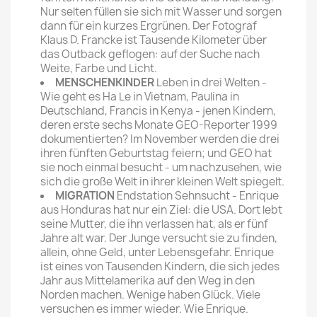
Nur selten füllen sie sich mit Wasser und sorgen
dann für ein kurzes Ergrünen. Der Fotograf
Klaus D. Francke ist Tausende Kilometer über
das Outback geflogen: auf der Suche nach
Weite, Farbe und Licht.
MENSCHENKINDER
Leben in drei Welten -
Wie geht es Ha Le in Vietnam, Paulina in
Deutschland, Francis in Kenya - jenen Kindern,
deren erste sechs Monate GEO-Reporter 1999
dokumentierten? Im November werden die drei
ihren fünf­ten Geburtstag feiern; und GEO hat
sie noch einmal besucht - um nachzu­sehen, wie
sich die große Welt in ihrer kleinen Welt spiegelt.
MIGRATION
Endstation Sehnsucht - Enrique
aus Honduras hat nur ein Ziel: die USA. Dort lebt
seine Mutter, die ihn verlassen hat, als er fünf
Jahre alt war. Der Junge versucht sie zu finden,
allein, ohne Geld, unter Lebensgefahr. Enrique
ist eines von Tausenden Kindern, die sich jedes
Jahr aus Mittelamerika auf den Weg in den
Norden machen. Wenige haben Glück. Viele
versuchen es immer wieder. Wie Enrique.