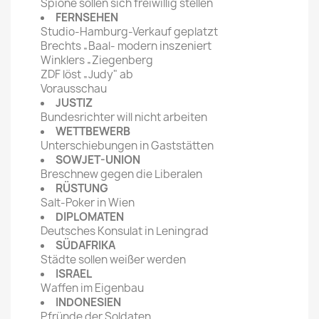
Spione sollen sich freiwillig stellen
FERNSEHEN
Studio-Hamburg-Verkauf geplatzt
Brechts „Baal- modern inszeniert
Winklers „Ziegenberg
ZDF löst „Judy" ab
Vorausschau
JUSTIZ
Bundesrichter will nicht arbeiten
WETTBEWERB
Unterschiebungen in Gaststätten
SOWJET-UNION
Breschnew gegen die Liberalen
RÜSTUNG
Salt-Poker in Wien
DIPLOMATEN
Deutsches Konsulat in Leningrad
SÜDAFRIKA
Städte sollen weißer werden
ISRAEL
Waffen im Eigenbau
INDONESIEN
Pfründe der Soldaten