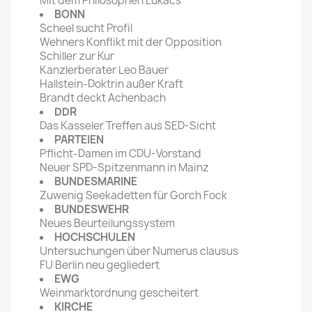
Mit dem Philosophen Lukäcs
BONN
Scheel sucht Profil
Wehners Konflikt mit der Opposition
Schiller zur Kur
Kanzlerberater Leo Bauer
Hallstein-Doktrin außer Kraft
Brandt deckt Achenbach
DDR
Das Kasseler Treffen aus SED-Sicht
PARTEIEN
Pflicht-Damen im CDU-Vorstand
Neuer SPD-Spitzenmann in Mainz
BUNDESMARINE
Zuwenig Seekadetten für Gorch Fock
BUNDESWEHR
Neues Beurteilungssystem
HOCHSCHULEN
Untersuchungen über Numerus clausus
FU Berlin neu gegliedert
EWG
Weinmarktordnung gescheitert
KIRCHE