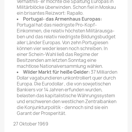
Verhältnis- er möchte die Spaltung Europas in
Militärblöcke über­winden. Schon fiel in Moskau
ein brisantes Reizwort: Rapallo.
Portugal- das Armenhaus Europas:
Portugal hat das niedrigste Pro-Kopf-
Einkommen, die re­lativ höchsten Militärausga­
ben und das relativ niedrigste Bildungsbudget
aller Länder Europas. Von zehn Portugie­sen
können vier weder lesen noch schreiben. In
einer Schein-Wahl ließ das Re­gime der
Besitzenden am letz­ten Sonntag eine
machtlose Nationalversammlung wählen.
Wilder Markt für heiße Gelder:
37 Milliarden
Dollar vagabundieren unkontrolliert quer durch
Europa. Die Eurodollar , die von sowjetischen
Bankiers vor 14 Jahren erfunden wurden,
belasten das kapitalistische Wäh­rungssystem
und erschweren den westlichen Zentralbanken
die Konjunkturpolitik - dennoch sind sie ein
Garant der Prosperität.
27 Oktober 1969