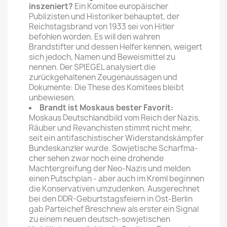
inszeniert?
Ein Komitee europäischer
Publizisten und Historiker behauptet, der
Reichstagsbrand von 1933 sei von Hitler
befohlen worden. Es will den wahren
Brandstifter und dessen Helfer kennen, wei­gert
sich jedoch, Namen und Beweismittel zu
nennen. Der SPIEGEL analysiert die
zurückgehaltenen Zeugenaussagen und
Dokumente: Die These des Komitees bleibt
unbewiesen.
Brandt ist Moskaus bester Favorit:
Moskaus Deutschlandbild vom Reich der Nazis,
Räuber und Revanchisten stimmt nicht mehr,
seit ein antifaschistischer Widerstandskämpfer
Bundes­kanzler wurde. Sowjetische Scharfma­
cher sehen zwar noch eine drohende
Machtergreifung der Neo-Nazis und melden
einen Putschplan - aber auch im Kreml beginnen
die Konservativen umzudenken. Ausgerechnet
bei den DDR-Geburtstagsfeiern in Ost-Berlin
gab Parteichef Breschnew als erster ein Signal
zu einem neuen deutsch-sowjetischen