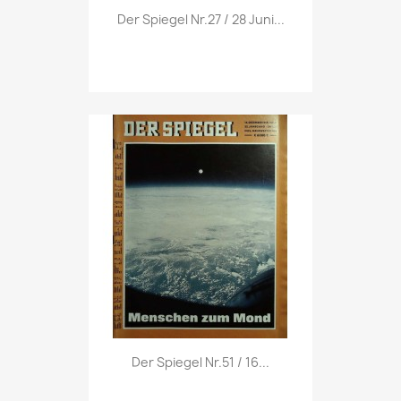
Vorschau

Der Spiegel Nr.27 / 28 Juni...
Vorschau

Der Spiegel Nr.51 / 16...