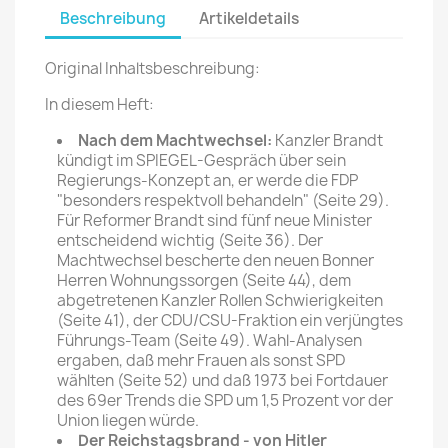
Beschreibung
Artikeldetails
Original Inhaltsbeschreibung:
In diesem Heft:
Nach dem Machtwechsel:
Kanzler Brandt
kündigt im SPIEGEL-Gespräch über sein
Regierungs-Konzept an, er werde die FDP
"besonders respektvoll behandeln" (Seite 29).
Für Reformer Brandt sind fünf neue Minister
entschei­dend wichtig (Seite 36). Der
Machtwechsel bescherte den neuen Bonner
Herren Woh­nungssorgen (Seite 44), dem
abgetretenen Kanzler Rollen­ Schwierigkeiten
(Seite 41), der CDU/CSU-Fraktion ein verjüngtes
Führungs-Team (Seite 49). Wahl-Analysen
ergaben, daß mehr Frauen als sonst SPD
wählten (Seite 52) und daß 1973 bei Fortdauer
des 69er Trends die SPD um 1,5 Prozent vor der
Union liegen würde.
Der Reichstagsbrand - von Hitler