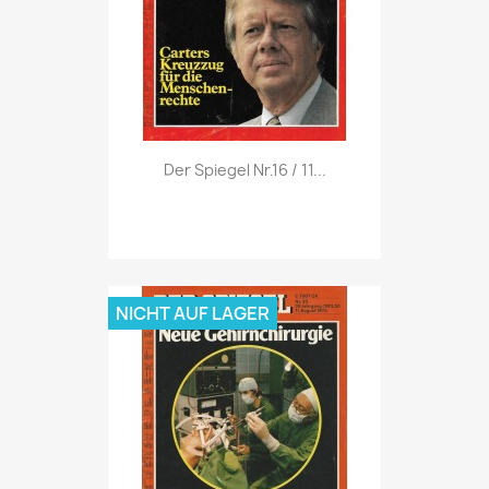
Vorschau

Der Spiegel Nr.16 / 11...
NICHT AUF LAGER