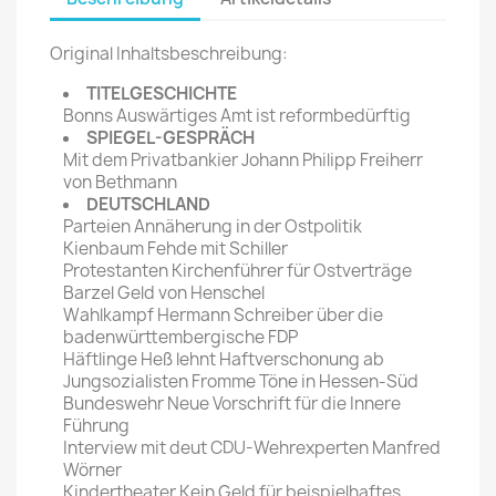
Original Inhaltsbeschreibung:
TITELGESCHICHTE
Bonns Auswärtiges Amt ist reformbedürftig
SPIEGEL-GESPRÄCH
Mit dem Privatbankier Johann Philipp Freiherr
von Bethmann
DEUTSCHLAND
Parteien Annäherung in der Ostpolitik
Kienbaum Fehde mit Schiller
Protestanten Kirchenführer für Ostverträge
Barzel Geld von Henschel
Wahlkampf Hermann Schreiber über die
badenwürttembergische FDP
Häftlinge Heß lehnt Haftverschonung ab
Jungsozialisten Fromme Töne in Hessen-Süd
Bundeswehr Neue Vorschrift für die Innere
Führung
Interview mit deut CDU-Wehrexperten Manfred
Wörner
Kindertheater Kein Geld für beispielhaftes