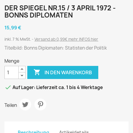
DER SPIEGEL NR.15 / 3 APRIL 1972 -
BONNS DIPLOMATEN
15,99 €
inkl. 7 % MwSt.
Versand ab 0,99€ mehr INFOS hier
Titelbild: Bonns Diplomaten: Statisten der Politik
Menge

IN DEN WARENKORB

Auf Lager: Lieferzeit ca. 1 bis 4 Werktage
Teilen
Beschreibung
Artikeldetails