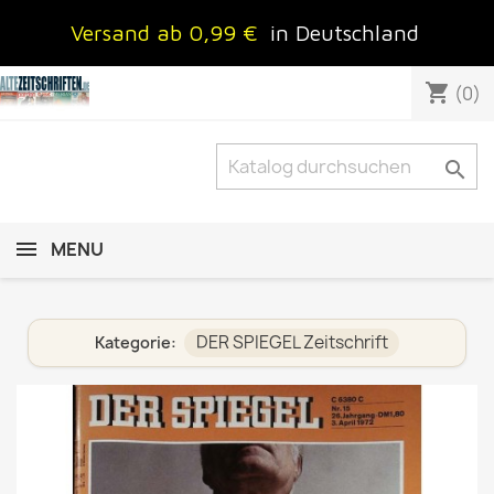
Versand ab 0,99 €
in Deutschland
shopping_cart
(0)

MENU
DER SPIEGEL Zeitschrift
Kategorie: