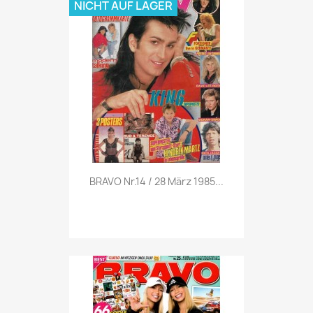
NICHT AUF LAGER
Vorschau

BRAVO Nr.14 / 28 März 1985...