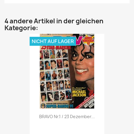
4 andere Artikel in der gleichen
Kategorie:
NICHT AUF LAGER
Vorschau

BRAVO Nr.1 / 23 Dezember...