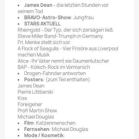
James Dean
- die letzten Stunden vor
seinem Tod
BRAVO-Astro-Show
: Jungfrau
STARS AKTUELL
Rheingold - Der Typ, der sich zersägen ließ.
Steve Miller Band-Triumph in Germany.
Frl. Menke stellt sich vor.
A Flock of Seagulls - Vier Frisöre aus Liverpool
machen Musik
Alice -Ihr Vater nennt sie Daumenlutscher
BAP - Kölsch-Rock im Vormarsch
Drogen-Fahnder antworten
Posters
: (zum Teil enthalten)
James Dean
Pierre Littbarski
Kiss
Foreigener
Profi Martin Show
Michael Douglas
Film
: Katzenmenschen
Fernsehen
: Michael Douglas
Mode / Kosmetik
: