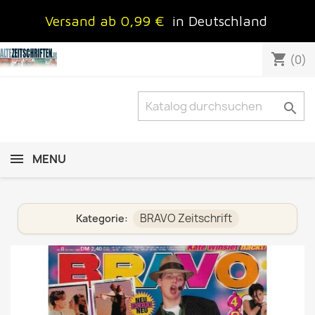
Versand ab 0,99 €
in Deutschland
shopping_cart
(0)

MENU
BRAVO Zeitschrift
Kategorie: