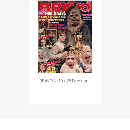
Vorschau

BRAVO Nr.10 / 28 Februar...