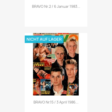
Vorschau

BRAVO Nr.2 / 6 Januar 1983...
NICHT AUF LAGER
Vorschau

BRAVO Nr.15 / 3 April 1986...