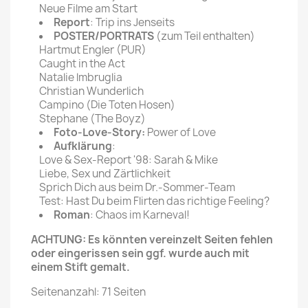
Neue Filme am Start
Report
: Trip ins Jenseits
POSTER/PORTRATS
(zum Teil enthalten)
Hartmut Engler (PUR)
Caught in the Act
Natalie lmbruglia
Christian Wunderlich
Campino (Die Toten Hosen)
Stephane (The Boyz)
Foto-Love-Story:
Power of Love
Aufklärung
:
Love & Sex-Report '98: Sarah & Mike
Liebe, Sex und Zärtlichkeit
Sprich Dich aus beim Dr.-Sommer-Team
Test: Hast Du beim Flirten das richtige Feeling?
Roman
: Chaos im Karneval!
ACHTUNG: Es könnten vereinzelt Seiten fehlen
oder eingerissen sein ggf. wurde auch mit
einem Stift gemalt.
Seitenanzahl: 71 Seiten