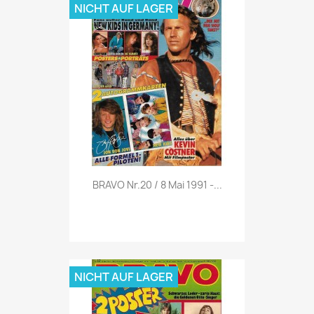
NICHT AUF LAGER
Vorschau

BRAVO Nr.20 / 8 Mai 1991 -...
NICHT AUF LAGER