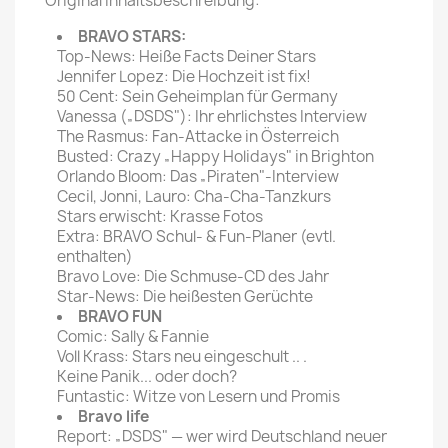
Original Inhaltsbeschreibung:
BRAVO STARS:
Top-News: Heiße Facts Deiner Stars
Jennifer Lopez: Die Hochzeit ist fix!
50 Cent: Sein Geheimplan für Germany
Vanessa („DSDS"): Ihr ehrlichstes Interview
The Rasmus: Fan-Attacke in Österreich
Busted: Crazy „Happy Holidays" in Brighton
Orlando Bloom: Das „Piraten"-Interview
Cecil, Jonni, Lauro: Cha-Cha-Tanzkurs
Stars erwischt: Krasse Fotos
Extra: BRAVO Schul- & Fun-Planer (evtl.
enthalten)
Bravo Love: Die Schmuse-CD des Jahr
Star-News: Die heißesten Gerüchte
BRAVO FUN
Comic: Sally & Fannie
Voll Krass: Stars neu eingeschult .. .
Keine Panik... oder doch?
Funtastic: Witze von Lesern und Promis
Bravo life
Report: „DSDS" — wer wird Deutschland neuer