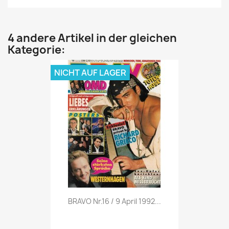
4 andere Artikel in der gleichen
Kategorie:
NICHT AUF LAGER
Vorschau

BRAVO Nr.16 / 9 April 1992...