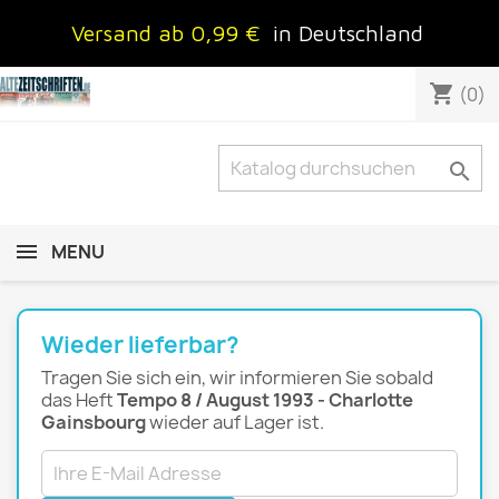
Versand ab 0,99 €
in Deutschland
shopping_cart
(0)

MENU
Wieder lieferbar?
Tragen Sie sich ein, wir informieren Sie sobald
das Heft
Tempo 8 / August 1993 - Charlotte
Gainsbourg
wieder auf Lager ist.