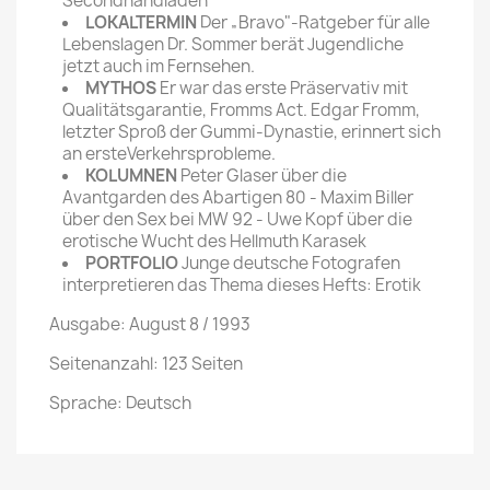
Secondhandladen
LOKALTERMIN
Der „Bravo"-Ratgeber für alle
Lebenslagen Dr. Sommer berät Jugendliche
jetzt auch im Fernsehen.
MYTHOS
Er war das erste Präservativ mit
Qualitätsgarantie, Fromms Act. Edgar Fromm,
letzter Sproß der Gummi-Dynastie, erinnert sich
an ersteVerkehrsprobleme.
KOLUMNEN
Peter Glaser über die
Avantgarden des Abartigen 80 - Maxim Biller
über den Sex bei MW 92 - Uwe Kopf über die
erotische Wucht des Hellmuth Karasek
PORTFOLIO
Junge deutsche Fotografen
interpretieren das Thema dieses Hefts: Erotik
Ausgabe: August 8 / 1993
Seitenanzahl: 123 Seiten
Sprache: Deutsch