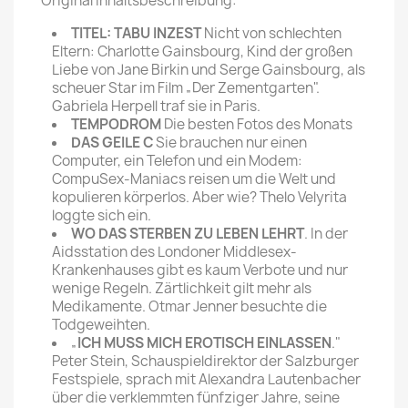
Original Inhaltsbeschreibung:
TITEL: TABU INZEST
Nicht von schlechten
Eltern: Charlotte Gainsbourg, Kind der großen
Liebe von Jane Birkin und Serge Gainsbourg, als
scheuer Star im Film „Der Zementgarten".
Gabriela Herpell traf sie in Paris.
TEMPODROM
Die besten Fotos des Monats
DAS GEILE C
Sie brauchen nur einen
Computer, ein Telefon und ein Modem:
CompuSex-Maniacs reisen um die Welt und
kopulieren körperlos. Aber wie? Thelo Velyrita
loggte sich ein.
WO DAS STERBEN ZU LEBEN LEHRT
. In der
Aidsstation des Londoner Middlesex-
Krankenhauses gibt es kaum Verbote und nur
wenige Regeln. Zärtlichkeit gilt mehr als
Medikamente. Otmar Jenner besuchte die
Todgeweihten.
„
ICH MUSS MICH EROTISCH EINLASSEN
."
Peter Stein, Schauspieldirektor der Salzburger
Festspiele, sprach mit Alexandra Lautenbacher
über die verklemmten fünfziger Jahre, seine