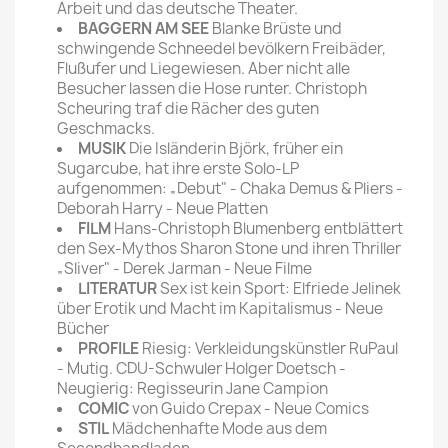
Arbeit und das deutsche Theater.
BAGGERN AM SEE
Blanke Brüste und
schwingende Schneedel bevölkern Freibäder,
Flußufer und Liegewiesen. Aber nicht alle
Besucher lassen die Hose runter. Christoph
Scheuring traf die Rächer des guten
Geschmacks.
MUSIK
Die Isländerin Björk, früher ein
Sugarcube, hat ihre erste Solo-LP
aufgenommen: „Debut" - Chaka Demus & Pliers -
Deborah Harry - Neue Platten
FILM
Hans-Christoph Blumenberg entblättert
den Sex-Mythos Sharon Stone und ihren Thriller
„Sliver" - Derek Jarman - Neue Filme
LITERATUR
Sex ist kein Sport: Elfriede Jelinek
über Erotik und Macht im Kapitalismus - Neue
Bücher
PROFILE
Riesig: Verkleidungskünstler RuPaul
- Mutig. CDU-Schwuler Holger Doetsch -
Neugierig: Regisseurin Jane Campion
COMIC
von Guido Crepax - Neue Comics
STIL
Mädchenhafte Mode aus dem