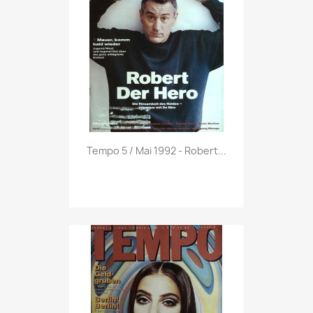
Vorschau

Tempo 5 / Mai 1992 - Robert...