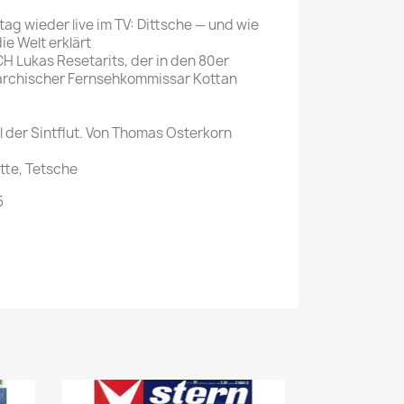
ag wieder live im TV: Dittsche — und wie
ie Welt erklärt
Lukas Resetarits, der in den 80er
narchischer Fernsehkommissar Kottan
l der Sintflut. Von Thomas Osterkorn
tte, Tetsche
5