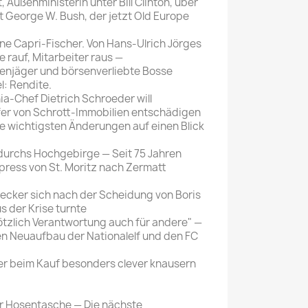
 Außenministerin unter Bill Clinton, über
t George W. Bush, der jetzt Old Europe
 Capri-Fischer. Von Hans-Ulrich Jörges
rauf, Mitarbeiter raus —
menjäger und börsenverliebte Bosse
l: Rendite.
Chef Dietrich Schroeder will
er von Schrott-Immobilien entschädigen
wichtigsten Änderungen auf einen Blick
urchs Hochgebirge — Seit 75 Jahren
xpress von St. Moritz nach Zermatt
ecker sich nach der Scheidung von Boris
s der Krise turnte
tzlich Verantwortung auch für andere" —
en Neuaufbau der Nationalelf und den FC
r beim Kauf besonders clever knausern
r Hosentasche — Die nächste