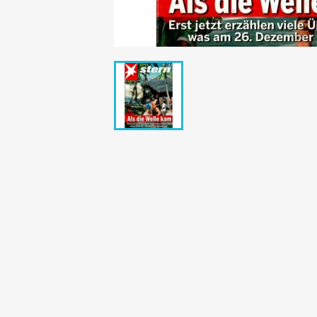
Bunte Illustrie
Cicero Zeitsch
Das Magazin
DER SPIEGEL Z
Eulenspiegel
Max Zeitschri
Neue Post
Neue Revue
pardon Zeitsc
Quick
stern Archiv
stern Biografi
Tempo Zeitsch
Wiener