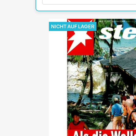
Mädchen
POP Rocky
Yam!
NICHT AUF LAGER
GESCHICHTE
BOULEVAR