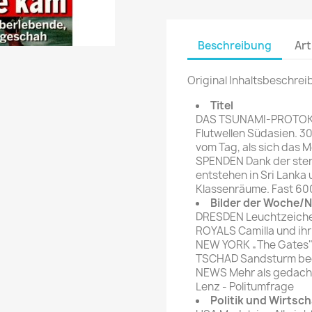
rte Zeitschrift
Mare
Bravo Screenfun
rift
MERIAN
CINEMA
Beschreibung
Art
Fernsehwoche
eitschrift
Original Inhaltsbeschrei
Funk Uhr
 Magazin
Funk und Film
Titel
ft
DAS TSUNAMI-PROTOKOL
HÖRZU
TAGES &
Flutwellen Südasien. 3
WOCHENZEITUNGE
N-Zone
vom Tag, als sich das 
SPENDEN Dank der ster
Bildzeitung
Progress Film
entstehen in Sri Lanka
hrift
Frankfurter Allgemeine
Klassenräume. Fast 60
Bilder der Woche/
Magazin
DRESDEN Leuchtzeich
Frankfurter Illustrierte
ROYALS Camilla und ih
e
NEW YORK „The Gates" 
TSCHAD Sandsturm bed
rift
NEWS Mehr als gedacht
Lenz - Politumfrage
Politik und Wirtsch