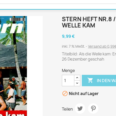
Journal
Die Fahrschule
Shape
Gute Fahrt
Klassik Motorrad
STERN HEFT NR.8 /
MO Zeitschrift
WELLE KAM
Motor Klassik
9,99 €
Motorrad Classic
inkl. 7 % MwSt.
Versand ab 0,99€
Motorrad Zeitschrift
Titelbild: Als die Welle kam: 
Oldtimer Markt
26 Dezember geschah
Programmhefte Rennen
Menge
PS das Sport Motorrad
Rallye Racing

IN DEN 
TOURENFAHRER

Nicht auf Lager
 / POLITIK /
FILM & KINO
REISE &
V
Teilen
D
URLAUB
Bild und Funk
Gu