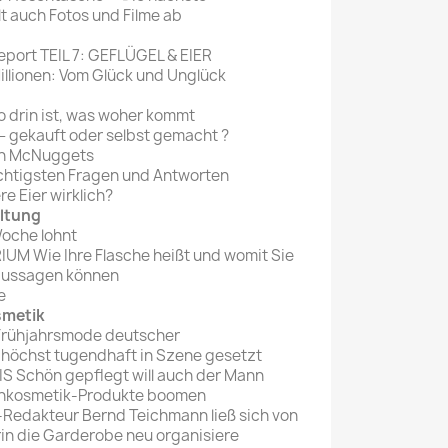
t auch Fotos und Filme ab
port TEIL 7: GEFLÜGEL & EIER
llionen: Vom Glück und Unglück
drin ist, was woher kommt
gekauft oder selbst gemacht ?
n McNuggets
htigsten Fragen und Antworten
e Eier wirklich?
altung
Woche lohnt
 Wie Ihre Flasche heißt und womit Sie
aussagen können
e
smetik
Frühjahrsmode deutscher
öchst tugendhaft in Szene gesetzt
 Schön gepflegt will auch der Mann
enkosmetik-Produkte boomen
edakteur Bernd Teichmann ließ sich von
in die Garderobe neu organisiere