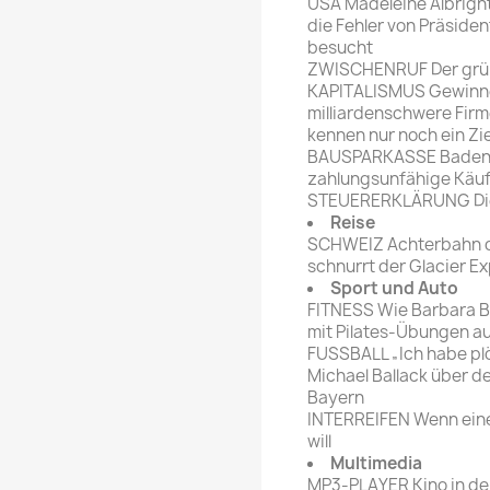
USA Madeleine Albright,
die Fehler von Präsiden
besucht
ZWISCHENRUF Der grüne
KAPITALISMUS Gewinne 
milliardenschwere Fir
kennen nur noch ein Zie
BAUSPARKASSE Badenia-
zahlungsunfähige Käuf
STEUERERKLÄRUNG Die 
Reise
SCHWEIZ Achterbahn d
schnurrt der Glacier E
Sport und Auto
FITNESS Wie Barbara B
mit Pilates-Übungen au
FUSSBALL „Ich habe plö
Michael Ballack über d
Bayern
INTERREIFEN Wenn eine
will
Multimedia
MP3-PLAYER Kino in de