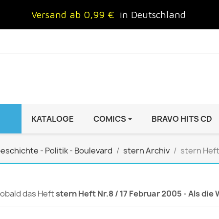
Versand ab 0,99 €
in Deutschland
KATALOGE
COMICS
BRAVO HITS CD
IND
FRAUEN
AUTO & MOTOR
eschichte - Politik - Boulevard
stern Archiv
stern Heft
Brigitte
ADAC Motorwelt
 Special
Cosmopolitan
auto motor sport Archiv
rift
freundin
Autoprospekte &
 sobald das Heft
stern Heft Nr.8 / 17 Februar 2005 - Als die
InStyle
Broschüren