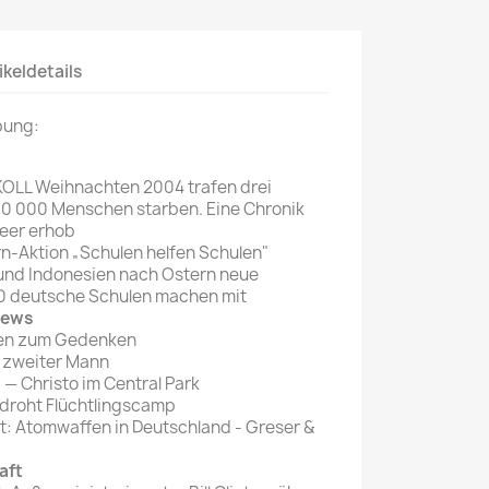
Mein schöner
Garten
ikeldetails
selber machen
bung:
Selbst ist der
Mann
L Weihnachten 2004 trafen drei
SONSTIGE
00 000 Menschen starben. Eine Chronik
N
Meer erhob
Sonstige
n-Aktion „Schulen helfen Schulen"
Magazine
 und Indonesien nach Ostern neue
0 deutsche Schulen machen mit
News
en zum Gedenken
r zweiter Mann
— Christo im Central Park
roht Flüchtlingscamp
: Atomwaffen in Deutschland - Greser &
aft