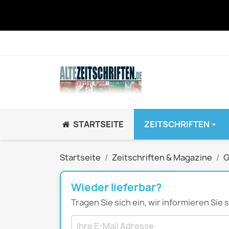
STARTSEITE
ZEITSCHRIFTEN
JUGEND / K
Startseite
Zeitschriften & Magazine
G
BRAVO GiRL!
BRAVO HipHop
Wieder lieferbar?
BRAVO Zeitsch
Tragen Sie sich ein, wir informieren Sie
hey!