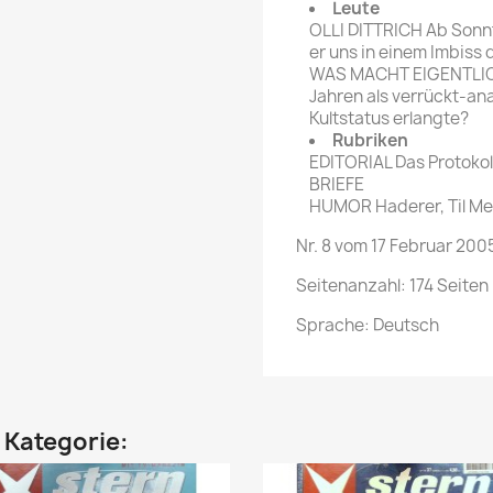
Leute
OLLI DITTRICH Ab Sonnt
er uns in einem Imbiss d
WAS MACHT EIGENTLICH 
Jahren als verrückt-a
Kultstatus erlangte?
Rubriken
EDITORIAL Das Protokol
BRIEFE
HUMOR Haderer, Til Me
Nr. 8 vom 17 Februar 200
Seitenanzahl: 174 Seiten
Sprache: Deutsch
n Kategorie: