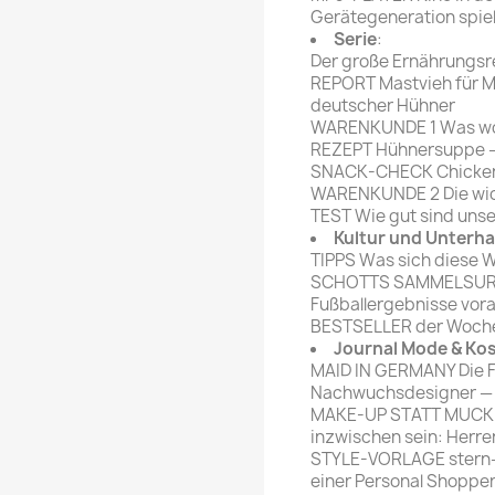
Gerätegeneration spiel
Serie
:
Der große Ernährungsre
REPORT Mastvieh für Mi
deutscher Hühner
WARENKUNDE 1 Was wo 
REZEPT Hühnersuppe — 
SNACK-CHECK Chicke
WARENKUNDE 2 Die wic
TEST Wie gut sind unser
Kultur und Unterh
TIPPS Was sich diese 
SCHOTTS SAMMELSURIUM
Fußballergebnisse vor
BESTSELLER der Woch
Journal Mode & Ko
MAID IN GERMANY Die 
Nachwuchsdesigner — h
MAKE-UP STATT MUCKIS
inzwischen sein: Herr
STYLE-VORLAGE stern-R
einer Personal Shopper