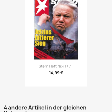
Vorschau

Stern Heft Nr.41 / 7...
14,99 €
4 andere Artikel in der gleichen