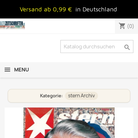
Versand ab 0,99 €
in Deutschland
shopping_cart
(0)

MENU
stern Archiv
Kategorie: