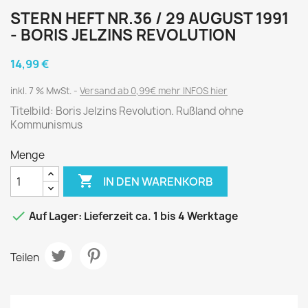
STERN HEFT NR.36 / 29 AUGUST 1991
- BORIS JELZINS REVOLUTION
14,99 €
inkl. 7 % MwSt.
Versand ab 0,99€ mehr INFOS hier
Titelbild: Boris Jelzins Revolution. Rußland ohne
Kommunismus
Menge

IN DEN WARENKORB

Auf Lager: Lieferzeit ca. 1 bis 4 Werktage
Teilen