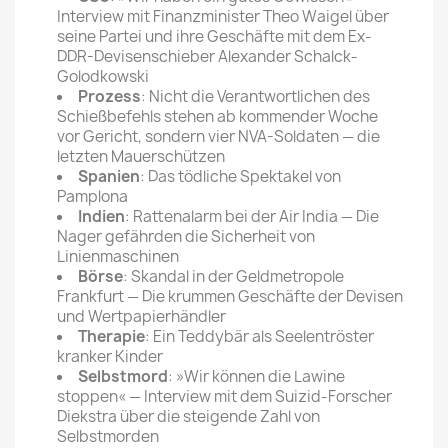
Interview mit Finanzminister Theo Waigel über
seine Partei und ihre Geschäfte mit dem Ex-
DDR-Devisenschieber Alexander Schalck-
Golodkowski
Prozess
: Nicht die Verantwortlichen des
Schießbefehls stehen ab kommender Woche
vor Gericht, sondern vier NVA-Soldaten — die
letzten Mauerschützen
Spanien
: Das tödliche Spektakel von
Pamplona
Indien
: Rattenalarm bei der Air India — Die
Nager gefährden die Sicherheit von
Linienmaschinen
Börse
: Skandal in der Geldmetropole
Frankfurt — Die krummen Geschäfte der Devisen
und Wertpapierhändler
Therapie
: Ein Teddybär als Seelentröster
kranker Kinder
Selbstmord
: »Wir können die Lawine
stoppen« — Interview mit dem Suizid-Forscher
Diekstra über die steigende Zahl von
Selbstmorden