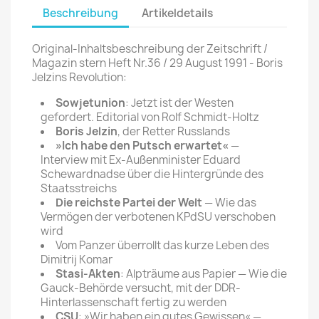
Beschreibung
Artikeldetails
Original-Inhaltsbeschreibung der Zeitschrift /
Magazin stern Heft Nr.36 / 29 August 1991 - Boris
Jelzins Revolution:
Sowjetunion
: Jetzt ist der Westen
gefordert. Editorial von Rolf Schmidt-Holtz
Boris Jelzin
, der Retter Russlands
»Ich habe den Putsch erwartet«
—
Interview mit Ex-Außenminister Eduard
Schewardnadse über die Hintergründe des
Staatsstreichs
Die reichste Partei der Welt
— Wie das
Vermögen der verbotenen KPdSU verschoben
wird
Vom Panzer überrollt das kurze Leben des
Dimitrij Komar
Stasi-Akten
: Alpträume aus Papier — Wie die
Gauck-Behörde versucht, mit der DDR-
Hinterlassenschaft fertig zu werden
CSU
: »Wir haben ein gutes Gewissen« —