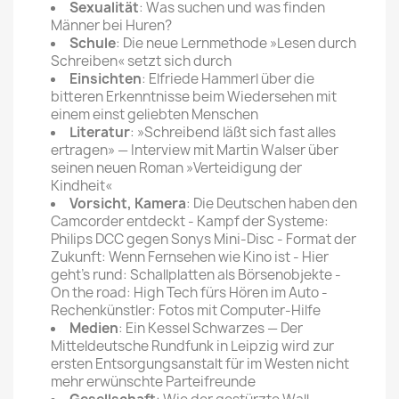
Sexualität
: Was suchen und was finden
Männer bei Huren?
Schule
: Die neue Lernmethode »Lesen durch
Schreiben« setzt sich durch
Einsichten
: Elfriede Hammerl über die
bitteren Erkenntnisse beim Wiedersehen mit
einem einst geliebten Menschen
Literatur
: »Schreibend läßt sich fast alles
ertragen» — Interview mit Martin Walser über
seinen neuen Roman »Verteidigung der
Kindheit«
Vorsicht, Kamera
: Die Deutschen haben den
Camcorder entdeckt - Kampf der Systeme:
Philips DCC gegen Sonys Mini-Disc - Format der
Zukunft: Wenn Fernsehen wie Kino ist - Hier
geht's rund: Schallplatten als Börsenobjekte -
On the road: High Tech fürs Hören im Auto -
Rechenkünstler: Fotos mit Computer-Hilfe
Medien
: Ein Kessel Schwarzes — Der
Mitteldeutsche Rundfunk in Leipzig wird zur
ersten Entsorgungsanstalt für im Westen nicht
mehr erwünschte Parteifreunde