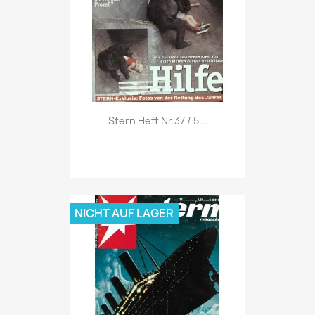
Vorschau

Stern Heft Nr.37 / 5...
NICHT AUF LAGER