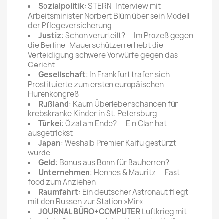
Sozialpolitik
: STERN-Interview mit
Arbeitsminister Norbert Blüm über sein Modell
der Pflegeversicherung
Justiz
: Schon verurteilt? — Im Prozeß gegen
die Berliner Mauerschützen erhebt die
Verteidigung schwere Vorwürfe gegen das
Gericht
Gesellschaft
: In Frankfurt trafen sich
Prostituierte zum ersten europäischen
Hurenkongreß
Rußland
: Kaum Überlebenschancen für
krebskranke Kinder in St. Petersburg
Türkei
: Özal am Ende? — Ein Clan hat
ausgetrickst
Japan
: Weshalb Premier Kaifu gestürzt
wurde
Geld
: Bonus aus Bonn für Bauherren?
Unternehmen
: Hennes & Mauritz — Fast
food zum Anziehen
Raumfahrt
: Ein deutscher Astronaut fliegt
mit den Russen zur Station »Mir«
JOURNAL BÜRO+COMPUTER
Luftkrieg mit