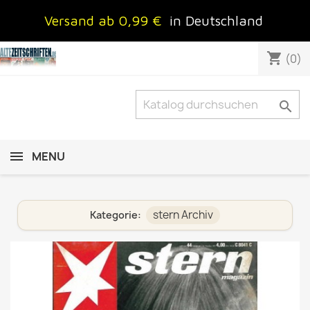
Versand ab 0,99 €
in Deutschland
shopping_cart
(0)

MENU
stern Archiv
Kategorie: