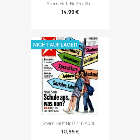
Vorschau

Stern Heft Nr.35 / 26...
14,99 €
NICHT AUF LAGER
Vorschau

Stern Heft Nr.17 / 16 April...
10,99 €