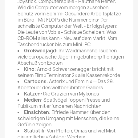
Joystick: Computerspiele - Hautnahe Helfer:
Wie die Computer vom morgen aussehen -
Schutz vorm Schirm: Gesündere Arbeitsplätze
im Büro - Mit FLOPs die Nummer eins: Der
schnellste Computer der Welt - Erfolgstypen:
Die Leute von Vobis - Schlaue Scheiben: Was
CD-ROM alles kann - Neu auf dem Markt: Vom
Taschendrucker bis zum Mini-PC
Großwildjagd
: Ihr Waidmannsheil suchen
viele europäische Jäger im gebührenpflichtigen
Abschuß von Exoten
Kino
: Arnold Schwarzenegger bricht mit
seinem Film »Terminator 2« alle Kassenrekorde
Cartoons
: Asterix und Feminix — Das 29.
Abenteuer des weltberühmten Galliers
Katzen
: Die Grazien von Mykonos
Medien
: Spaßvögel foppen Presse und
Publikum mit erfundenen Nachrichten
Einsichten
: Elfriede Hammerl über den
schwierigen Umgang mit Menschen, die keine
Gefühle zeigen
Statistik
: Von Pfeifen, Omas und viel Mist —
die amtliche »Zahl der Woche«