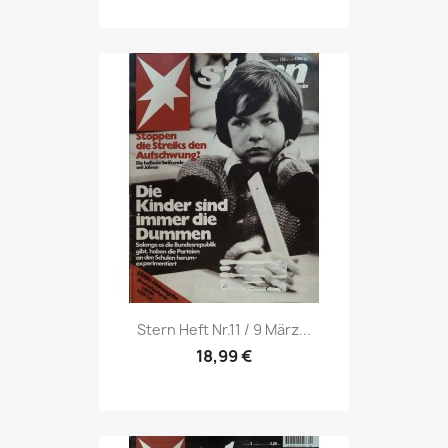
Vorschau

Stern Heft Nr.11 / 9 März...
18,99 €