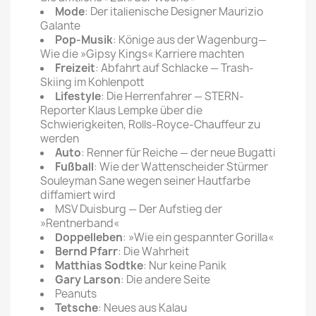
Mode
: Der italienische Designer Maurizio
Galante
Pop-Musik
: Könige aus der Wagenburg—
Wie die »Gipsy Kings« Karriere machten
Freizeit
: Abfahrt auf Schlacke — Trash-
Skiing im Kohlenpott
Lifestyle
: Die Herrenfahrer — STERN-
Reporter Klaus Lempke über die
Schwierigkeiten, Rolls-Royce-Chauffeur zu
werden
Auto
: Renner für Reiche — der neue Bugatti
Fußball
: Wie der Wattenscheider Stürmer
Souleyman Sane wegen seiner Hautfarbe
diffamiert wird
MSV Duisburg — Der Aufstieg der
»Rentnerband«
Doppelleben
: »Wie ein gespannter Gorilla«
Bernd Pfarr
: Die Wahrheit
Matthias Sodtke
: Nur keine Panik
Gary Larson
: Die andere Seite
Peanuts
Tetsche
: Neues aus Kalau