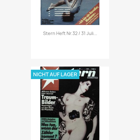
Vorschau

Stern Heft Nr.32 / 31 Juli...
NICHT AUF LAGER