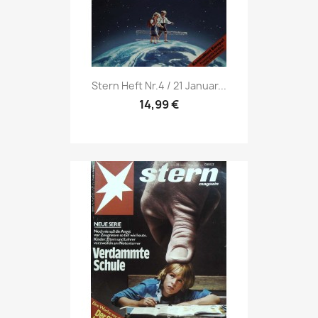
Vorschau

Stern Heft Nr.4 / 21 Januar...
14,99 €