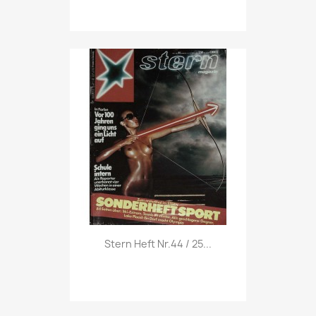
Vorschau

Stern Heft Nr.44 / 25...