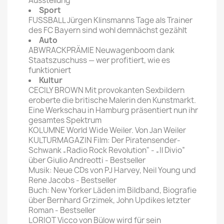
Ausstellung
Sport
FUSSBALL Jürgen Klinsmanns Tage als Trainer
des FC Bayern sind wohl demnächst gezählt
Auto
ABWRACKPRÄMIE Neuwagenboom dank
Staatszuschuss — wer profitiert, wie es
funktioniert
Kultur
CECILY BROWN Mit provokanten Sexbildern
eroberte die britische Malerin den Kunstmarkt.
Eine Werkschau in Hamburg präsentiert nun ihr
gesamtes Spektrum
KOLUMNE World Wide Weiler. Von Jan Weiler
KULTURMAGAZIN Film: Der Piratensender-
Schwank „Radio Rock Revolution" - „Il Divio”
über Giulio Andreotti - Bestseller
Musik: Neue CDs von PJ Harvey, Neil Young und
Rene Jacobs - Bestseller
Buch: New Yorker Läden im Bildband, Biografie
über Bernhard Grzimek, John Updikes letzter
Roman - Bestseller
LORIOT Vicco von Bülow wird für sein