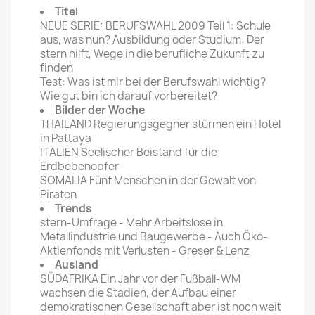
Titel
NEUE SERIE: BERUFSWAHL 2009 Teil 1: Schule
aus, was nun? Ausbildung oder Studium: Der
stern hilft, Wege in die berufliche Zukunft zu
finden
Test: Was ist mir bei der Berufswahl wichtig?
Wie gut bin ich darauf vorbereitet?
Bilder der Woche
THAILAND Regierungsgegner stürmen ein Hotel
in Pattaya
ITALIEN Seelischer Beistand für die
Erdbebenopfer
SOMALIA Fünf Menschen in der Gewalt von
Piraten
Trends
stern-Umfrage - Mehr Arbeitslose in
Metallindustrie und Baugewerbe - Auch Öko-
Aktienfonds mit Verlusten - Greser & Lenz
Ausland
SÜDAFRIKA Ein Jahr vor der Fußball-WM
wachsen die Stadien, der Aufbau einer
demokratischen Gesellschaft aber ist noch weit