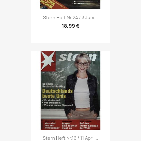
Vorschau

Stern Heft Nr.24 / 3 Juni...
18,99 €
Vorschau

Stern Heft Nr.16 / 11 April...