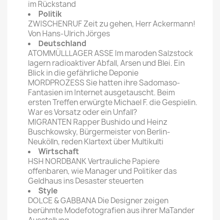
im Rückstand
Politik
ZWISCHENRUF Zeit zu gehen, Herr Ackermann!
Von Hans-Ulrich Jörges
Deutschland
ATOMMÜLLLAGER ASSE Im maroden Salzstock
lagern radioaktiver Abfall, Arsen und Blei. Ein
Blick in die gefährliche Deponie
MORDPROZESS Sie hatten ihre Sadomaso-
Fantasien im Internet ausgetauscht. Beim
ersten Treffen erwürgte Michael F. die Gespielin.
War es Vorsatz oder ein Unfall?
MIGRANTEN Rapper Bushido und Heinz
Buschkowsky, Bürgermeister von Berlin-
Neukölln, reden Klartext über Multikulti
Wirtschaft
HSH NORDBANK Vertrauliche Papiere
offenbaren, wie Manager und Politiker das
Geldhaus ins Desaster steuerten
Style
DOLCE & GABBANA Die Designer zeigen
berühmte Modefotografien aus ihrer MaTander