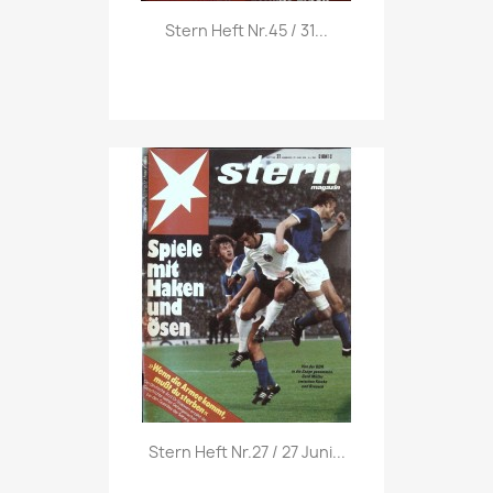
Vorschau

Stern Heft Nr.45 / 31...
Vorschau

Stern Heft Nr.27 / 27 Juni...