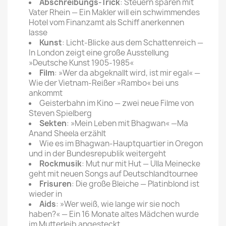
Abschreibungs-Trick
: Steuern sparen mit
Vater Rhein — Ein Makler will ein schwimmendes
Hotel vom Finanzamt als Schiff anerkennen
lasse
Kunst
: Licht-Blicke aus dem Schattenreich —
In London zeigt eine große Ausstellung
»Deutsche Kunst 1905-1985«
Film
: »Wer da abgeknallt wird, ist mir egal« —
Wie der Vietnam-Reißer »Rambo« bei uns
ankommt
Geisterbahn im Kino — zwei neue Filme von
Steven Spielberg
Sekten
: »Mein Leben mit Bhagwan« —Ma
Anand Sheela erzählt
Wie es im Bhagwan-Hauptquartier in Oregon
und in der Bundesrepublik weitergeht
Rockmusik
: Mut nur mit Hut — Ulla Meinecke
geht mit neuen Songs auf Deutschlandtournee
Frisuren
: Die große Bleiche — Platinblond ist
wieder in
Aids
: »Wer weiß, wie lange wir sie noch
haben?« — Ein 16 Monate altes Mädchen wurde
im Mutterleib angesteckt