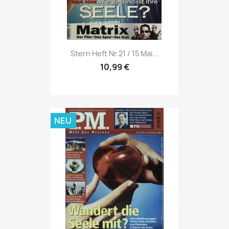
Vorschau

Stern Heft Nr.21 / 15 Mai...
10,99 €
NEU