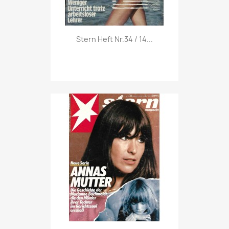
Vorschau

Stern Heft Nr.34 / 14...