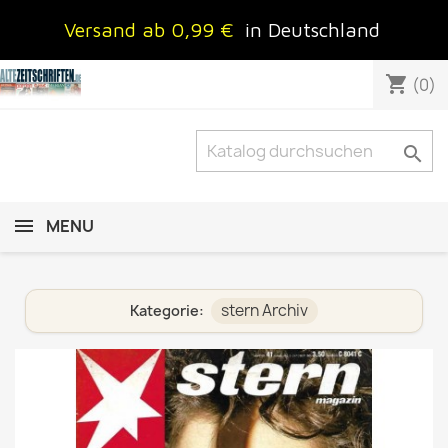
Versand ab 0,99 €
in Deutschland
shopping_cart
(0)

MENU
stern Archiv
Kategorie: