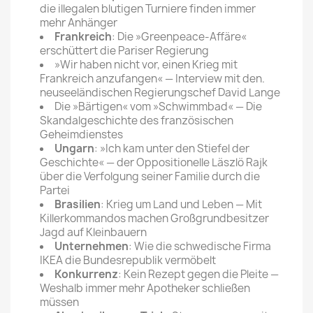
die illegalen blutigen Turniere finden immer
mehr Anhänger
Frankreich
: Die »Greenpeace-Affäre«
erschüttert die Pariser Regierung
»Wir haben nicht vor, einen Krieg mit
Frankreich anzufangen« — Interview mit den.
neuseeländischen Regierungschef David Lange
Die »Bärtigen« vom »Schwimmbad« — Die
Skandalgeschichte des französischen
Geheimdienstes
Ungarn
: »Ich kam unter den Stiefel der
Geschichte« — der Oppositionelle Läszlö Rajk
über die Verfolgung seiner Familie durch die
Partei
Brasilien
: Krieg um Land und Leben — Mit
Killerkommandos machen Großgrundbesitzer
Jagd auf Kleinbauern
Unternehmen
: Wie die schwedische Firma
IKEA die Bundesrepublik vermöbelt
Konkurrenz
: Kein Rezept gegen die Pleite —
Weshalb immer mehr Apotheker schließen
müssen