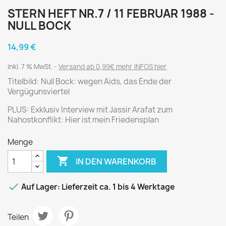
STERN HEFT NR.7 / 11 FEBRUAR 1988 -
NULL BOCK
14,99 €
inkl. 7 % MwSt.
Versand ab 0,99€ mehr INFOS hier
Titelbild: Null Bock: wegen Aids, das Ende der
Vergügunsviertel
PLUS: Exklusiv Interview mit Jassir Arafat zum
Nahostkonflikt: Hier ist mein Friedensplan
Menge

IN DEN WARENKORB

Auf Lager: Lieferzeit ca. 1 bis 4 Werktage
Teilen