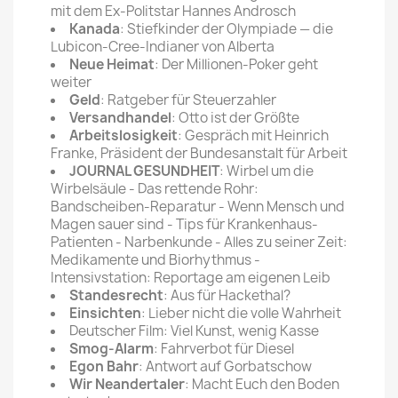
mit dem Ex-Politstar Hannes Androsch
Kanada
: Stiefkinder der Olympiade — die
Lubicon-Cree-Indianer von Alberta
Neue Heimat
: Der Millionen-Poker geht
weiter
Geld
: Ratgeber für Steuerzahler
Versandhandel
: Otto ist der Größte
Arbeitslosigkeit
: Gespräch mit Heinrich
Franke, Präsident der Bundesanstalt für Arbeit
JOURNAL GESUNDHEIT
: Wirbel um die
Wirbelsäule - Das rettende Rohr:
Bandscheiben-Reparatur - Wenn Mensch und
Magen sauer sind - Tips für Krankenhaus-
Patienten - Narbenkunde - Alles zu seiner Zeit:
Medikamente und Biorhythmus -
Intensivstation: Reportage am eigenen Leib
Standesrecht
: Aus für Hackethal?
Einsichten
: Lieber nicht die volle Wahrheit
Deutscher Film: Viel Kunst, wenig Kasse
Smog-Alarm
: Fahrverbot für Diesel
Egon Bahr
: Antwort auf Gorbatschow
Wir Neandertaler
: Macht Euch den Boden