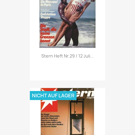
Vorschau

Stern Heft Nr.29 / 12 Juli...
NICHT AUF LAGER