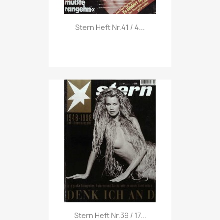
Vorschau

Stern Heft Nr.41 / 4...
Vorschau

Stern Heft Nr.39 / 17...