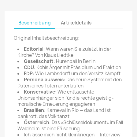
Beschreibung
Artikeldetails
Original Inhaltsbeschreibung:
Editorial
: Wann waren Sie zuletzt in der
Kirche? Von Klaus Liedtke
Gesellschaft
: Hurenball in Berlin
CDU
: Kohls Ärger mit Präsidium und Fraktion
FDP
: Wie Lambsdorff um den Vorsitz kämpft
Personalausweis
: Das neue System mit den
Daten eines Toten unterlaufen
Konservative
: Wie enttäuschte
Unionsanhänger sich für die rechte geistig-
moralische Erneuerung engagieren
Brasilien
: Karneval in Rio — das Land ist
bankrott, das Volk tanzt
Österreich
: Das »Schlüsseldokument« im Fall
Waldheim ist eine Fälschung
Ich lasse mich nicht kleinkriegen — Interview