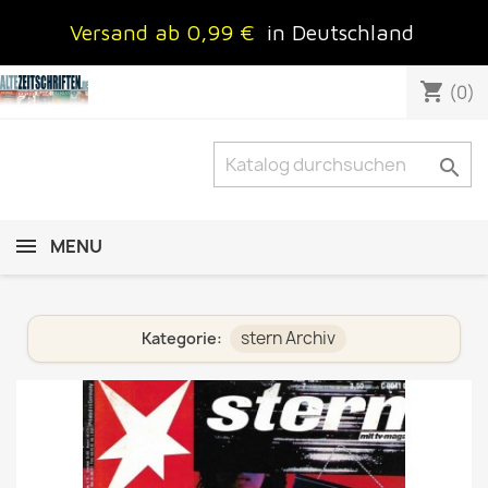
Versand ab 0,99 €
in Deutschland
shopping_cart
(0)

MENU
stern Archiv
Kategorie: