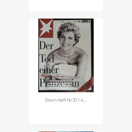
Vorschau

Stern Heft Nr.37 / 4...