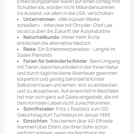
Entwicklungsländer wären auf einen Schlag ihre
Schulden los, würden nicht Milliardensummen
ins Ausland, vor allem in die USA, verschoben
Unternehmen
: »Alle müssen Werke
schließen« - Interview mit Chrysler-Chef Lee
Iacocca über die Zukunft der Autoindustrie
Naturheilkunde
: Immer mehr Ärzte
entdecken die alternative Medizin
Reise
: Ein Schlemmerparadies - Langhe im
Süden Piemonts
Ferien für behinderte Kinder
: Beim Umgang
mit Tieren, beim Herumtollen in der freien Natur
und durch tägliche kleine Abenteuer gewinnen
körperlich und geistig behinderte Kinder
Selbstvertrauen und lernen, sich zu entdecken
und zu akzeptieren. Auf einem Hof In Westfalen
hat man sich ganz auf Gäste eingestellt, die mit
dem normalen Leben nicht zurechtkommen.
Schriftsteller
: Fritz J. Raddatz zum 100.
Geburtstag Kurt Tucholskys im Januar 1990
Einsichten
: Trau keinem über 40! Elfriede
Hammerl über Eltern, die ihren Sohn schon
verführt wähnen, wenn die Nachbarin ihn