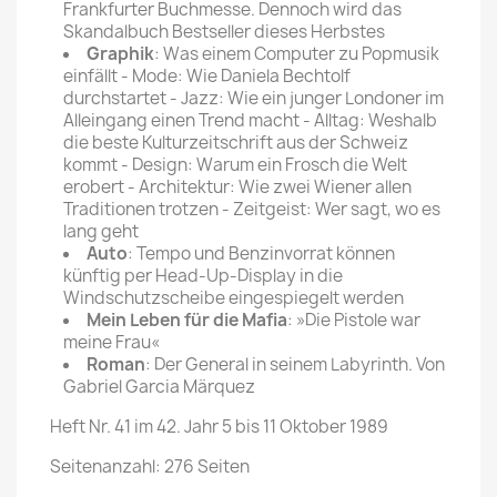
Frankfurter Buchmesse. Dennoch wird das
Skandalbuch Bestseller dieses Herbstes
Graphik
: Was einem Computer zu Popmusik
einfällt - Mode: Wie Daniela Bechtolf
durchstartet - Jazz: Wie ein junger Londoner im
Alleingang einen Trend macht - Alltag: Weshalb
die beste Kulturzeitschrift aus der Schweiz
kommt - Design: Warum ein Frosch die Welt
erobert - Architektur: Wie zwei Wiener allen
Traditionen trotzen - Zeitgeist: Wer sagt, wo es
lang geht
Auto
: Tempo und Benzinvorrat können
künftig per Head-Up-Display in die
Windschutzscheibe eingespiegelt werden
Mein Leben für die Mafia
: »Die Pistole war
meine Frau«
Roman
: Der General in seinem Labyrinth. Von
Gabriel Garcia Märquez
Heft Nr. 41 im 42. Jahr 5 bis 11 Oktober 1989
Seitenanzahl: 276 Seiten