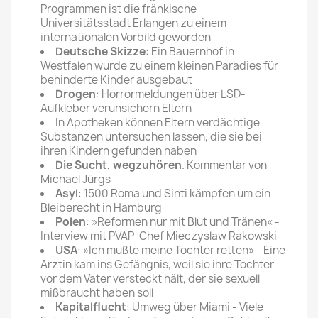
Programmen ist die fränkische
Universitätsstadt Erlangen zu einem
internationalen Vorbild geworden
Deutsche Skizze
: Ein Bauernhof in
Westfalen wurde zu einem kleinen Paradies für
behinderte Kinder ausgebaut
Drogen
: Horrormeldungen über LSD-
Aufkleber verunsichern Eltern
In Apotheken können Eltern verdächtige
Substanzen untersuchen lassen, die sie bei
ihren Kindern gefunden haben
Die Sucht, wegzuhören
. Kommentar von
Michael Jürgs
Asyl
: 1500 Roma und Sinti kämpfen um ein
Bleiberecht in Hamburg
Polen
: »Reformen nur mit Blut und Tränen« -
Interview mit PVAP-Chef Mieczyslaw Rakowski
USA
: »Ich mußte meine Tochter retten» - Eine
Ärztin kam ins Gefängnis, weil sie ihre Tochter
vor dem Vater versteckt hält, der sie sexuell
mißbraucht haben soll
Kapitalflucht
: Umweg über Miami - Viele