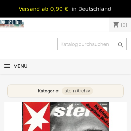
Versand ab 0,99 €
in Deutschland
shopping_cart
(0)

MENU
stern Archiv
Kategorie: