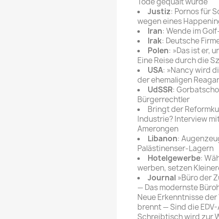
Tode gequält wurde
Justiz
: Pornos für 
wegen eines Happening
Iran
: Wende im Gol
Irak
: Deutsche Firm
Polen
: »Das ist er,
Eine Reise durch die 
USA
: »Nancy wird d
der ehemaligen Reaga
UdSSR
: Gorbatscho
Bürgerrechtler
Bringt der Reformku
Industrie? Interview m
Amerongen
Libanon
: Augenzeu
Palästinenser-Lagern
Hotelgewerbe
: Wä
werben, setzen Kleiner
Journal
»Büro der Z
— Das modernste Büroha
Neue Erkenntnisse der
brennt — Sind die EDV-A
Schreibtisch wird zur 