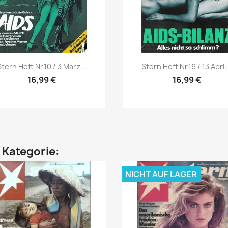
Vorschau
Vorschau


tern Heft Nr.10 / 3 März...
Stern Heft Nr.16 / 13 April.
16,99 €
16,99 €
n Kategorie:
NICHT AUF LAGER