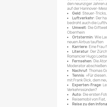
den neunziger Jahren a
auf der Hannover-Mes
Geld
: Steuer-Tricks,
Luftverkehr
: Der h
bedroht auch die Luft
Umwelt
: Die Giftwe
Oberrhein
Ortstermin
: Wie La
neuen Airbus tauften
Karriere
: Eine Frau 
Literatur
: Der Zür
Romancier Hugo Loets
Fernsehen
: Die Ato
Moderator abschießen
Nachruf
: Thomas G
Tennis
: »Für diese
mit Frank Dick, dem ne
Experten-Frage
: L
Verkehrssünden?
Auto
: Die ersten Fo
Reisemobil von Fiat
Reise zu den lnfon