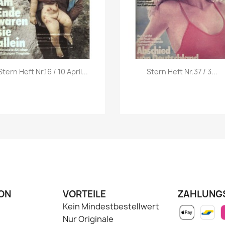
Vorschau
Vorschau


Stern Heft Nr.16 / 10 April...
Stern Heft Nr.37 / 3...
ON
VORTEILE
ZAHLUNG
Kein Mindestbestellwert
Nur Originale