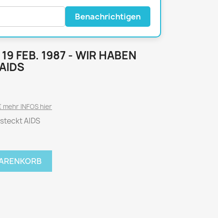
National Geographic
P.M. Biografie
Benachrichtigen
PM Magazin
Unser Wald
 19 FEB. 1987 - WIR HABEN
MUSIK
MODE
AIDS
Breakout
Anna burda
Graceland
Der Stern
 mehr INFOS hier
JUICE
Für Sie
esteckt AIDS
Metal Hammer
neue mode
Rolling Stone
Ottobre
Sports Illustrated
WARENKORB
Verena
Vogue
ERBRAUCHER
HANDWERK
ter Rat
Hobby