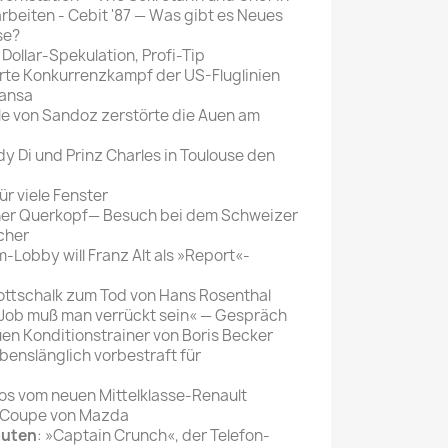
rbeiten - Cebit '87 — Was gibt es Neues
se?
 Dollar-Spekulation, Profi-Tip
arte Konkurrenzkampf der US-Fluglinien
hansa
lle von Sandoz zerstörte die Auen am
dy Di und Prinz Charles in Toulouse den
für viele Fenster
cher Querkopf— Besuch bei dem Schweizer
cher
m-Lobby will Franz Alt als »Report«-
ottschalk zum Tod von Hans Rosenthal
n Job muß man verrückt sein« — Gespräch
uen Konditionstrainer von Boris Becker
ebenslänglich vorbestraft für
tos vom neuen Mittelklasse-Renault
, Coupe von Mazda
auten
: »Captain Crunch«, der Telefon-