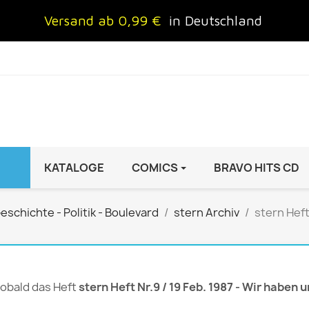
Versand ab 0,99 €
in Deutschland
KATALOGE
COMICS
BRAVO HITS CD
IND
FRAUEN
AUTO & MOTOR
eschichte - Politik - Boulevard
stern Archiv
stern Heft
Brigitte
ADAC Motorwelt
 Special
Cosmopolitan
auto motor sport Archiv
rift
freundin
Autoprospekte &
 sobald das Heft
stern Heft Nr.9 / 19 Feb. 1987 - Wir haben
InStyle
Broschüren