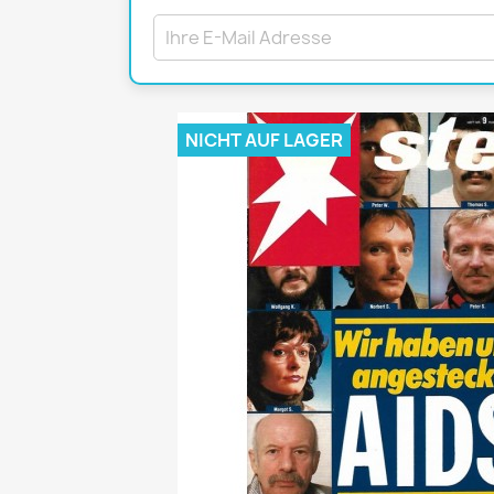
Mädchen
POP Rocky
Yam!
NICHT AUF LAGER
GESCHICHTE
BOULEVAR