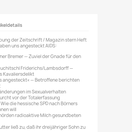
Mein schöner
Garten
ikeldetails
selber machen
Selbst ist der
bung der Zeitschrift / Magazin stern Heft
Mann
 haben uns angesteckt AIDS:
SONSTIGE
iner Bremer — Zuviel der Gnade für den
N
Sonstige
auchitschl Friderichs/Lambsdorff —
Magazine
 Kavaliersdelikt
s angesteckt« — Betroffene berichten
t
änderungen im Sexualverhalten
Furcht vor der Totalerfassung
: Wie die hessische SPD nach Börners
nen will
ehörden radioaktive Milch gesundbeten
utter ließ zu, daß ihr dreijähriger Sohn zu