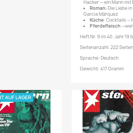
Hacker — ein Mann mit P
Roman:
Die Liebe in
Garcia Märquez
Küche
: Cocktails — 
Pferdefleisch
—weni
Heft Nr. 9 im 40. Jahr 19 
Seitenanzahl: 222 Seite
Sprache: Deutsch
Gewicht: 417 Gramm
HT AUF LAGER