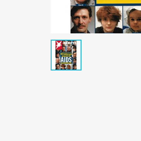
Bunte Illustrie
Cicero Zeitsch
Das Magazin
DER SPIEGEL Z
Eulenspiegel
Max Zeitschri
Neue Post
Neue Revue
pardon Zeitsc
Quick
stern Archiv
stern Biografi
Tempo Zeitsch
Wiener