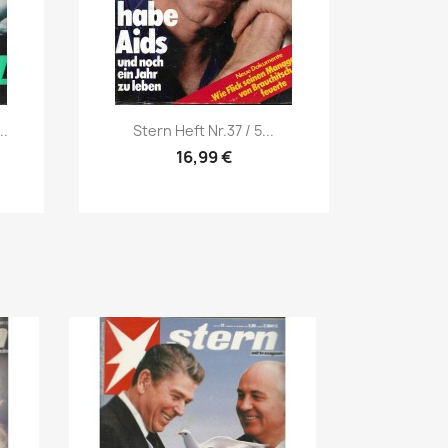
Vorschau

..
Stern Heft Nr.37 / 5...
16,99 €