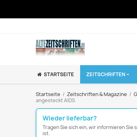
STARTSEITE
ZEITSCHRIFTEN
JUGEND / K
Startseite
Zeitschriften & Magazine
G
angesteckt AIDS
BRAVO GiRL!
BRAVO HipHop
Wieder lieferbar?
BRAVO Zeitsch
Tragen Sie sich ein, wir informieren Sie
hey!
ist.