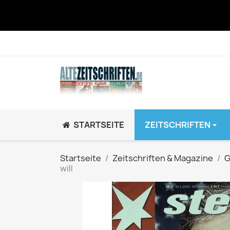
STARTSEITE
ZEITSCHRIFTEN
JUGEND / K
Startseite
Zeitschriften & Magazine
G
will
BRAVO GiRL!
BRAVO HipHop
BRAVO Zeitsch
hey!