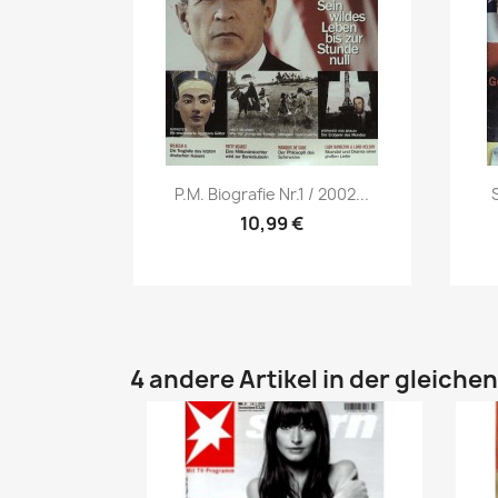
Vorschau

P.M. Biografie Nr.1 / 2002...
10,99 €
4 andere Artikel in der gleiche