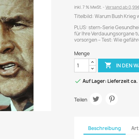
Journal
Die Fahrschule
inkl. 7 % MwSt.
Versand ab 0,99€
Shape
Gute Fahrt
Titelbild: Warum Bush Krieg w
Klassik Motorrad
PLUS: stern-Serie Gesundhei
MO Zeitschrift
für Ihre Verdauungsorgane t
Motor Klassik
vorsorgen – Test: Wie gefähr
Motorrad Classic
Menge
Motorrad Zeitschrift

IN DEN 
Oldtimer Markt
Programmhefte Rennen

Auf Lager: Lieferzeit ca.
PS das Sport Motorrad
Rallye Racing
Teilen
TOURENFAHRER
 / POLITIK /
FILM & KINO
REISE &
V
Beschreibung
Art
D
URLAUB
Bild und Funk
Gu