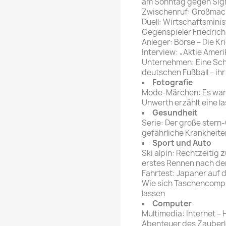
am Sonntag gegen Sigm
Zwischenruf: Großmach
Duell: Wirtschaftsmini
Gegenspieler Friedrich
Anleger: Börse – Die Kr
Interview: „Aktie Ameri
Unternehmen: Eine Schw
deutschen Fußball – ih
Fotografie
Mode-Märchen: Es ware
Unwerth erzählt eine l
Gesundheit
Serie: Der große stern
gefährliche Krankheit
Sport und Auto
Ski alpin: Rechtzeitig
erstes Rennen nach de
Fahrtest: Japaner auf 
Wie sich Taschencompu
lassen
Computer
Multimedia: Internet –
Abenteuer des Zauberle