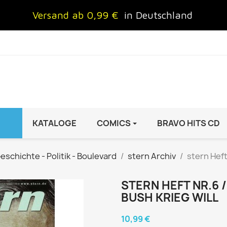
Versand ab 0,99 €
in Deutschland
KATALOGE
COMICS
BRAVO HITS CD
IND
FRAUEN
AUTO & MOTOR
eschichte - Politik - Boulevard
stern Archiv
stern Heft
Brigitte
ADAC Motorwelt
 Special
Cosmopolitan
auto motor sport Archiv
STERN HEFT NR.6 
BUSH KRIEG WILL
rift
freundin
Autoprospekte &
InStyle
Broschüren
10,99 €