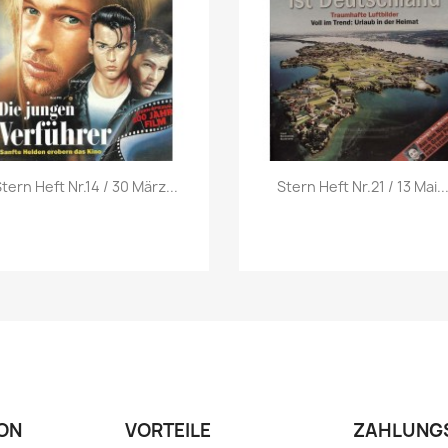
Vorschau
Vorschau


tern Heft Nr.14 / 30 März...
Stern Heft Nr.21 / 13 Mai..
ON
VORTEILE
ZAHLUNG