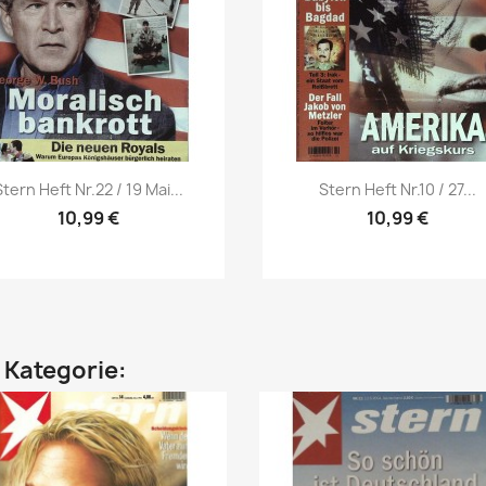
Vorschau
Vorschau


Stern Heft Nr.22 / 19 Mai...
Stern Heft Nr.10 / 27...
10,99 €
10,99 €
n Kategorie: