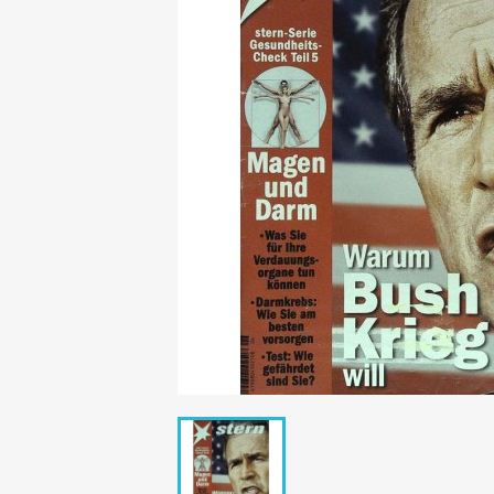
Mädchen
POP Rocky
Yam!
GESCHICHTE
BOULEVAR