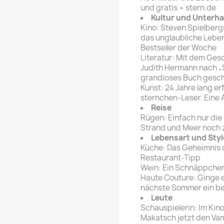
und gratis • stern.de
Kultur und Unterh
Kino: Steven Spielberg
das unglaubliche Lebe
Bestseller der Woche
Literatur: Mit dem Ges
Judith Hermann nach „
grandioses Buch gesc
Kunst: 24 Jahre lang e
sternchen-Leser. Eine 
Reise
Rügen: Einfach nur die
Strand und Meer noch z
Lebensart und Styl
Küche: Das Geheimnis d
Restaurant-Tipp
Wein: Ein Schnäppchen
Haute Couture: Ginge 
nächste Sommer ein b
Leute
Schauspielerin: Im Kin
Makatsch jetzt den Vam