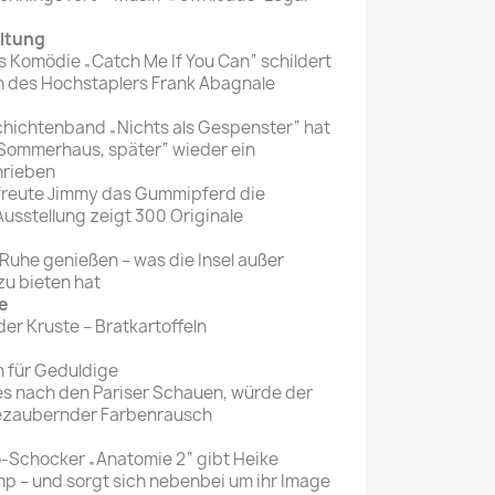
altung
s Komödie „Catch Me If You Can“ schildert
n des Hochstaplers Frank Abagnale
chichtenband „Nichts als Gespenster“ hat
Sommerhaus, später“ wieder ein
hrieben
rfreute Jimmy das Gummipferd die
Ausstellung zeigt 300 Originale
 Ruhe genießen – was die Insel außer
u bieten hat
e
er Kruste – Bratkartoffeln
 für Geduldige
es nach den Pariser Schauen, würde der
ezaubernder Farbenrausch
o-Schocker „Anatomie 2“ gibt Heike
p – und sorgt sich nebenbei um ihr Image