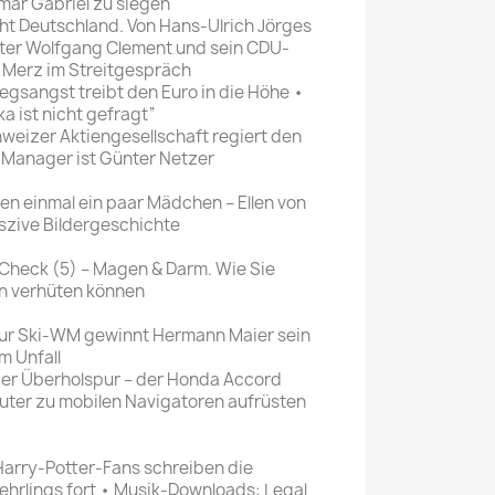
ar Gabriel zu siegen
t Deutschland. Von Hans-Ulrich Jörges
ster Wolfgang Clement und sein CDU-
 Merz im Streitgespräch
iegsangst treibt den Euro in die Höhe •
ka ist nicht gefragt“
eizer Aktiengesellschaft regiert den
r Manager ist Günter Netzer
n einmal ein paar Mädchen – Ellen von
aszive Bildergeschichte
-Check (5) – Magen & Darm. Wie Sie
en verhüten können
 zur Ski-WM gewinnt Hermann Maier sein
m Unfall
der Überholspur – der Honda Accord
ter zu mobilen Navigatoren aufrüsten
 Harry-Potter-Fans schreiben die
hrlings fort • Musik-Downloads: Legal