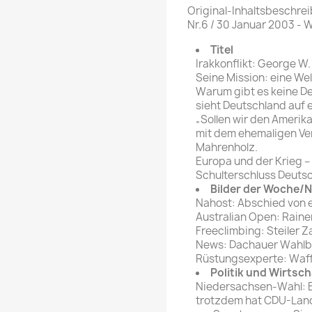
rte Zeitschrift
Mare
Original-Inhaltsbeschrei
Bravo Screenfun
Nr.6 / 30 Januar 2003 - 
rift
MERIAN
CINEMA
Titel
Fernsehwoche
Irakkonflikt: George W.
eitschrift
Seine Mission: eine Wel
Funk Uhr
Warum gibt es keine D
 Magazin
Funk und Film
sieht Deutschland auf 
ft
„Sollen wir den Amerik
HÖRZU
TAGES &
mit dem ehemaligen Ver
WOCHENZEITUNGE
N-Zone
Mahrenholz.
Europa und der Krieg –
Bildzeitung
Progress Film
Schulterschluss Deutsc
hrift
Frankfurter Allgemeine
Bilder der Woche/
Nahost: Abschied von 
Magazin
Australian Open: Rainer
Frankfurter Illustrierte
Freeclimbing: Steiler 
e
News: Dachauer Wahlbe
Rüstungsexperte: Waffe
rift
Politik und Wirtsch
Niedersachsen-Wahl: B
trotzdem hat CDU-Land