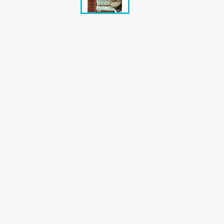
Bunte Illustrie
Cicero Zeitsch
Das Magazin
DER SPIEGEL Z
Eulenspiegel
Max Zeitschri
Neue Post
Neue Revue
pardon Zeitsc
Quick
stern Archiv
stern Biografi
Tempo Zeitsch
Wiener