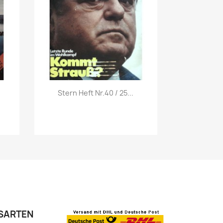
Vorschau

.
Stern Heft Nr.40 / 25...
SARTEN