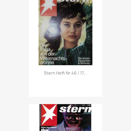
Vorschau

Stern Heft Nr.46 / 17...