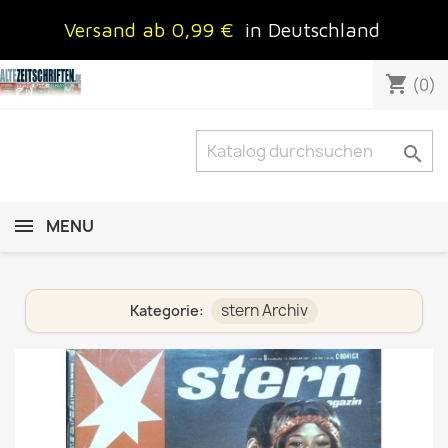
Versand ab 0,99 €
in Deutschland
shopping_cart
(0)

MENU
stern Archiv
Kategorie: