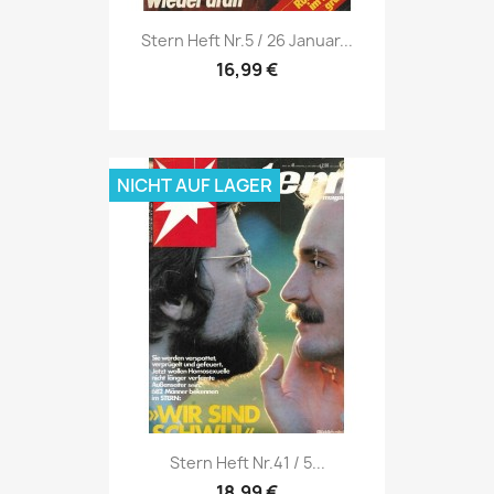
Vorschau

Stern Heft Nr.5 / 26 Januar...
16,99 €
NICHT AUF LAGER
Vorschau

Stern Heft Nr.41 / 5...
18,99 €