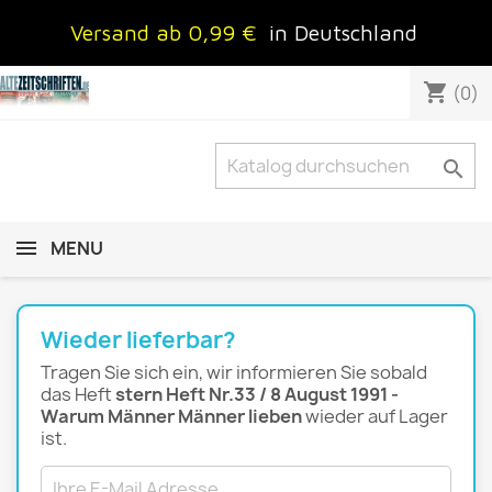
Versand ab 0,99 €
in Deutschland
shopping_cart
(0)

MENU
Wieder lieferbar?
Tragen Sie sich ein, wir informieren Sie sobald
das Heft
stern Heft Nr.33 / 8 August 1991 -
Warum Männer Männer lieben
wieder auf Lager
ist.