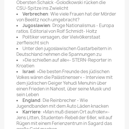
Obersten Schalck -Golodkowski rücken die
CSU-Spitze ins Zwielicht
Verbrechen
: Wie viele Frauen hat der Mörder
von Beelitz noch umgebracht?
Jugoslawien
: Droge Nationalismus - Europa
ratlos. Editorial von Rolf Schmidt- Holtz
Politiker versagen, der Vielvölkerstaat
zerfleischt sich
Unter den jugoslawischen Gastarbeitern in
Deutschland nehmen die Spannungen zu
»Die schießen auf alle«- STERN-Reporter in
Kroatien
Israel
: »Die besten Freunde des jüdischen
Volkes wären die Palästinenser« - Interview mit
dem jüdischen Geiger Yehudi Menuhin über
einen Frieden in Nahost, über seine Musik und
sein Leben
England
: Die Reinbrecher - Wie
Jugendbanden mit dem Auto Läden knacken
Karriere
: »Man muß diesen Ort aufrollen«­
Jens Litten, Studenten-Rebell der 68er, will auf
Rügen mit einem Ferienzentrum in Sagard das