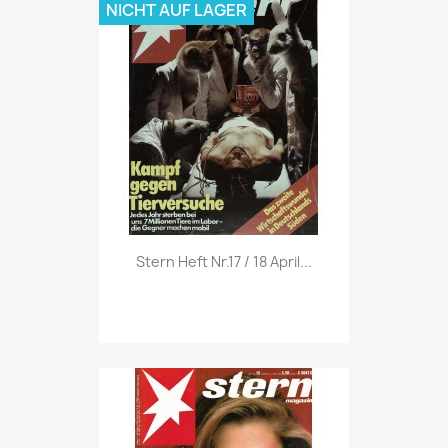
NICHT AUF LAGER
Vorschau

Stern Heft Nr.17 / 18 April...