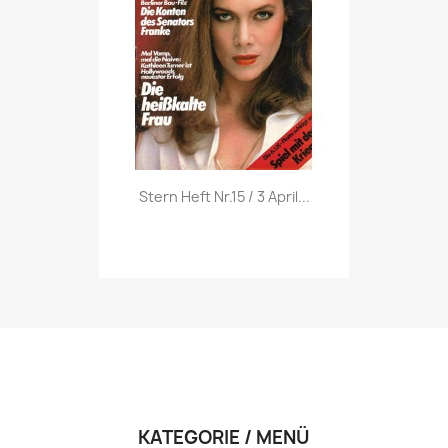
Vorschau

Stern Heft Nr.15 / 3 April...
KATEGORIE / MENÜ