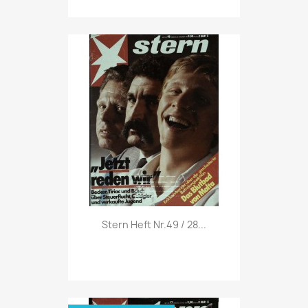
Vorschau

Stern Heft Nr.49 / 28...