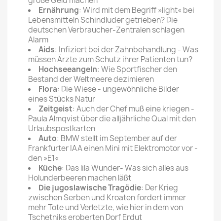
große Geld machen
Ernährung
: Wird mit dem Begriff »light« bei
Lebensmitteln Schindluder getrieben? Die
deutschen Verbraucher-Zentralen schlagen
Alarm
Aids
: Infiziert bei der Zahnbehandlung - Was
müssen Ärzte zum Schutz ihrer Patienten tun?
Hochseeangeln
: Wie Sportfischer den
Bestand der Weltmeere dezimieren
Flora
: Die Wiese - ungewöhnliche Bilder
eines Stücks Natur
Zeitgeist
: Auch der Chef muß eine kriegen -
Paula Almqvist über die alljährliche Qual mit den
Urlaubspostkarten
Auto
: BMW stellt im September auf der
Frankfurter IAA einen Mini mit Elektromotor vor -
den »E1«
Küche
: Das lila Wunder- Was sich alles aus
Holunderbeeren machen läßt
Die jugoslawische Tragödie
: Der Krieg
zwischen Serben und Kroaten fordert immer
mehr Tote und Verletzte, wie hier in dem von
Tschetniks eroberten Dorf Erdut