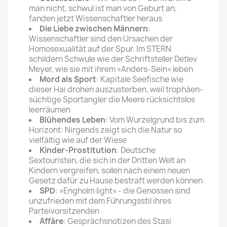
man nicht, schwul ist man von Geburt an,
fanden jetzt Wissenschaftler heraus
Die Liebe zwischen Männern
:
Wissenschaftler sind den Ursachen der
Homosexualität auf der Spur. Im STERN
schildern Schwule wie der Schriftsteller Detlev
Meyer, wie sie mit ihrem »Anders-Sein« leben
Mord als Sport
: Kapitale Seefische wie
dieser Hai drohen auszusterben, weil trophäen­
süchtige Sportangler die Meere rücksichtslos
leerräumen
Blühendes Leben
: Vom Wurzelgrund bis zum
Horizont: Nirgends zeigt sich die Natur so
vielfältig wie auf der Wiese
Kinder-Prostitution
: Deutsche
Sextouristen, die sich in der Dritten Welt an
Kindern vergreifen, sollen nach einem neuen
Gesetz dafür zu Hause bestraft werden können
SPD
: »Engholm light« - die Genossen sind
unzufrieden mit dem Führungsstil ihres
Parteivorsitzenden
Affäre
: Gesprächsnotizen des Stasi